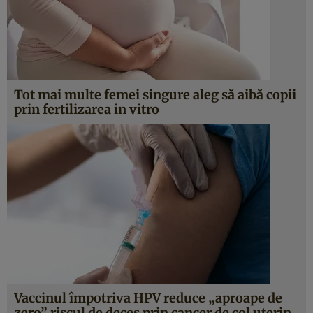
Tot mai multe femei singure aleg să aibă copii
prin fertilizarea in vitro
Vaccinul împotriva HPV reduce „aproape de
zero” riscul de deces prin cancer de col uterin