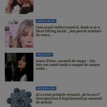
AVANTAJE.RO
Cum arată vedeta noastră, după ce și-a
făcut lifting facial: „Am purtat ochelari
de soare...
PROSPORT
Ioana Țiriac, vacanță de mega – lux
într-un castel unde o noapte de cazare
costă...
MEDIAFAX.RO
AI a creat primele virusuri „de la zero”.
Descoperirea îi îngrijorează pe oamenii
de știință