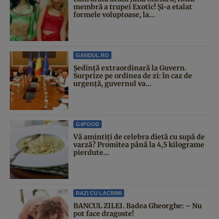
membră a trupei Exotic! Și-a etalat
formele voluptoase, la...
GANDUL.RO
Şedinţă extraordinară la Guvern.
Surprize pe ordinea de zi: în caz de
urgență, guvernul va...
G4FOOD
Vă amintiți de celebra dietă cu supă de
varză? Promitea până la 4,5 kilograme
pierdute...
RAZI CU LACRIMI
BANCUL ZILEI. Badea Gheorghe: – Nu
pot face dragoste!