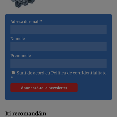
Adresa de email*
Numele
Prenumele
Sunt de acord cu
Politica de confidentialitate
*
Iți recomandăm