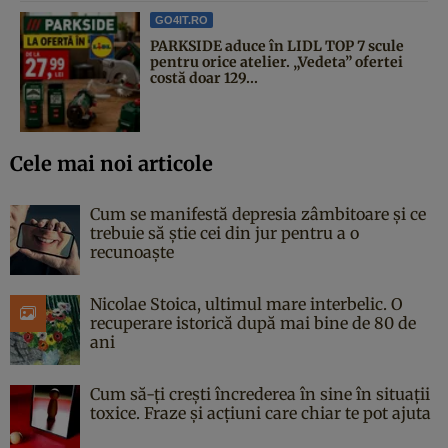
GO4IT.RO
PARKSIDE aduce în LIDL TOP 7 scule
pentru orice atelier. „Vedeta” ofertei
costă doar 129...
Cele mai noi articole
Cum se manifestă depresia zâmbitoare și ce
trebuie să știe cei din jur pentru a o
recunoaște
Nicolae Stoica, ultimul mare interbelic. O
recuperare istorică după mai bine de 80 de
ani
Cum să-ți crești încrederea în sine în situații
toxice. Fraze și acțiuni care chiar te pot ajuta