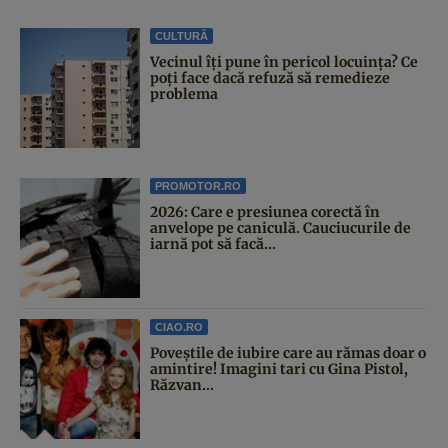
CULTURĂ
Vecinul îți pune în pericol locuința? Ce
poți face dacă refuză să remedieze
problema
PROMOTOR.RO
2026: Care e presiunea corectă în
anvelope pe caniculă. Cauciucurile de
iarnă pot să facă...
CIAO.RO
Poveştile de iubire care au rămas doar o
amintire! Imagini tari cu Gina Pistol,
Răzvan...