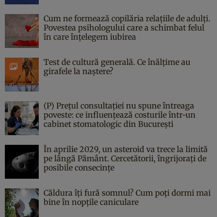
Cum ne formează copilăria relațiile de adulți.
Povestea psihologului care a schimbat felul
în care înțelegem iubirea
Test de cultură generală. Ce înălțime au
girafele la naștere?
(P) Prețul consultației nu spune întreaga
poveste: ce influențează costurile într-un
cabinet stomatologic din București
În aprilie 2029, un asteroid va trece la limită
pe lângă Pământ. Cercetătorii, îngrijorați de
posibile consecințe
Căldura îți fură somnul? Cum poți dormi mai
bine în nopțile caniculare