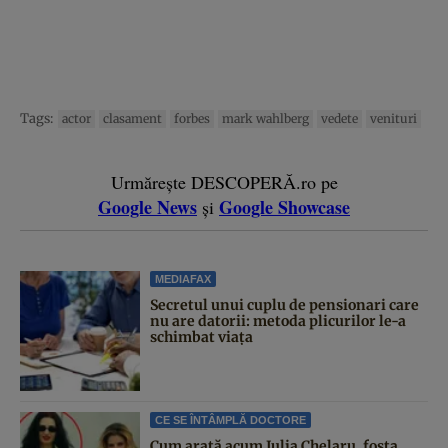
Tags:
actor
clasament
forbes
mark wahlberg
vedete
venituri
Urmărește DESCOPERĂ.ro pe
Google News
Google Showcase
și
MEDIAFAX
Secretul unui cuplu de pensionari care
nu are datorii: metoda plicurilor le-a
schimbat viața
CE SE ÎNTÂMPLĂ DOCTORE
Cum arată acum Julia Chelaru, fosta