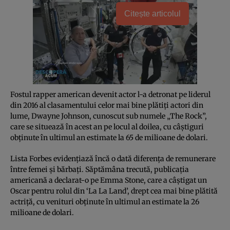
Citește articolul
Fostul rapper american devenit actor l-a detronat pe liderul
din 2016 al clasamentului celor mai bine plătiţi actori din
lume, Dwayne Johnson, cunoscut sub numele „The Rock”,
care se situează în acest an pe locul al doilea, cu câştiguri
obţinute în ultimul an estimate la 65 de milioane de dolari.
Lista Forbes evidenţiază încă o dată diferenţa de remunerare
între femei şi bărbaţi. Săptămâna trecută, publicaţia
americană a declarat-o pe Emma Stone, care a câştigat un
Oscar pentru rolul din ‘La La Land’, drept cea mai bine plătită
actriţă, cu venituri obţinute în ultimul an estimate la 26
milioane de dolari.