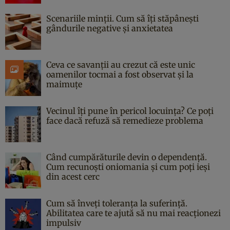
Scenariile minții. Cum să îți stăpânești
gândurile negative și anxietatea
Ceva ce savanții au crezut că este unic
oamenilor tocmai a fost observat și la
maimuțe
Vecinul îți pune în pericol locuința? Ce poți
face dacă refuză să remedieze problema
Când cumpărăturile devin o dependență.
Cum recunoști oniomania și cum poți ieși
din acest cerc
Cum să înveți toleranța la suferință.
Abilitatea care te ajută să nu mai reacționezi
impulsiv