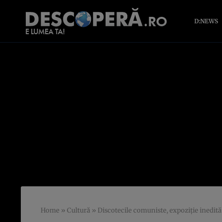
D:NEWS
Home
»
Cultură
»
Discotecile comuniste, expoziţie inedită 