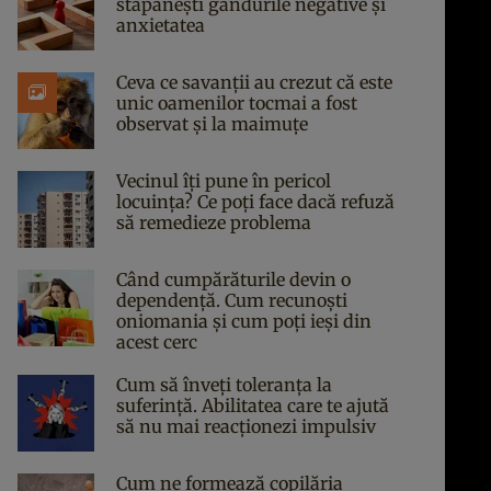
stăpânești gândurile negative și
anxietatea
Ceva ce savanții au crezut că este
unic oamenilor tocmai a fost
observat și la maimuțe
Vecinul îți pune în pericol
locuința? Ce poți face dacă refuză
să remedieze problema
Când cumpărăturile devin o
dependență. Cum recunoști
oniomania și cum poți ieși din
acest cerc
Cum să înveți toleranța la
suferință. Abilitatea care te ajută
să nu mai reacționezi impulsiv
Cum ne formează copilăria