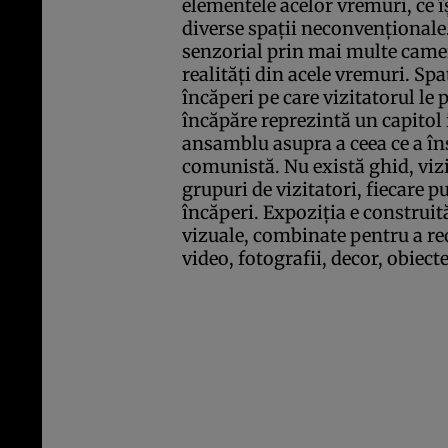
elementele acelor vremuri, ce î
diverse spaţii neconvenţionale
senzorial prin mai multe camer
realităţi din acele vremuri. Sp
încăperi pe care vizitatorul le
încăpăre reprezintă un capitol
ansamblu asupra a ceea ce a în
comunistă. Nu există ghid, viz
grupuri de vizitatori, fiecare p
încăperi. Expoziţia e construit
vizuale, combinate pentru a re
video, fotografii, decor, obiecte