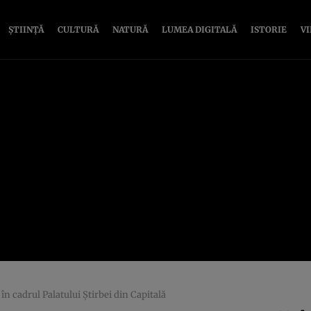
ȘTIINȚĂ
CULTURĂ
NATURĂ
LUMEA DIGITALĂ
ISTORIE
V
în cadrul Palatului Ştirbei din Capitală