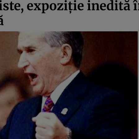
ste, expoziţie inedită î
ă