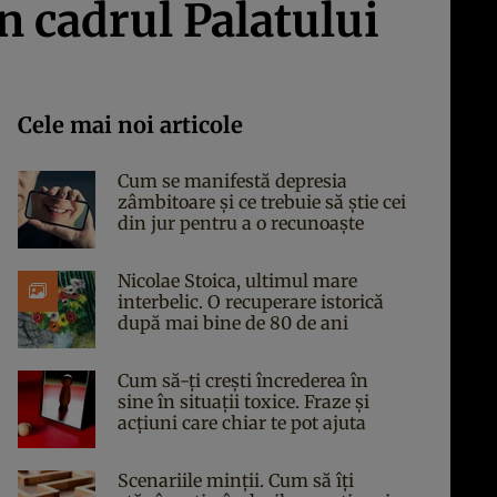
n cadrul Palatului
Cele mai noi articole
Cum se manifestă depresia
zâmbitoare și ce trebuie să știe cei
din jur pentru a o recunoaște
Nicolae Stoica, ultimul mare
interbelic. O recuperare istorică
după mai bine de 80 de ani
Cum să-ți crești încrederea în
sine în situații toxice. Fraze și
acțiuni care chiar te pot ajuta
Scenariile minții. Cum să îți