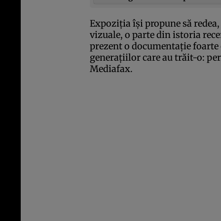
Expoziţia îşi propune să redea,
vizuale, o parte din istoria re
prezent o documentaţie foarte
generaţiilor care au trăit-o: p
Mediafax
.