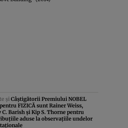
te şi
Câştigătorii Premiului NOBEL
pentru FIZICĂ sunt Rainer Weiss,
 C. Barish şi Kip S. Thorne pentru
ibuţiile aduse la observaţiile undelor
taţionale