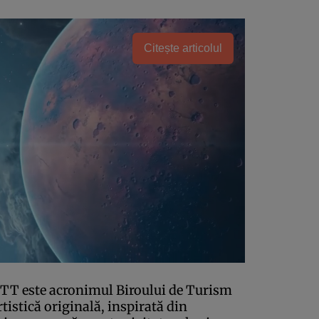
Citește articolul
TT este acronimul Biroului de Turism
rtistică originală, inspirată din