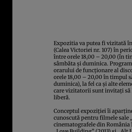
Expozitia va putea fi vizitată î
(Calea Victoriei nr. 107) în pe
între orele 18,00 – 20,00 (în t
sâmbăta şi duminica. Programu
orarului de funcţionare al disc
orele 18,00 – 20,00 în timpul 
duminica), la fel ca şi alte ele
care vizitatorii sunt invitaţi să
liberă.
Conceptul expoziţiei îi aparţin
cunoscută pentru filmele sale 
cinematografele din România î
„Love Building” (2013) şi „Alt 