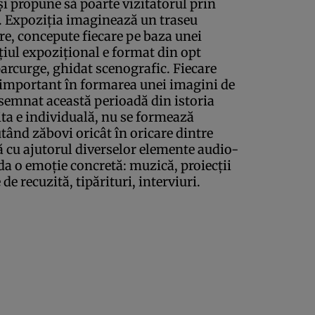
şi propune să poarte vizitatorul prin
. Expoziţia imaginează un traseu
e, concepute fiecare pe baza unei
aţiul expoziţional e format din opt
 parcurge, ghidat scenografic. Fiecare
 important în formarea unei imagini de
semnat această perioadă din istoria
ita e individuală, nu se formează
utând zăbovi oricât în oricare dintre
ă cu ajutorul diverselor elemente audio-
da o emoţie concretă: muzică, proiecţii
 de recuzită, tipărituri, interviuri.