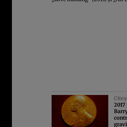
Citeş
2017 
Barry
contr
gravi