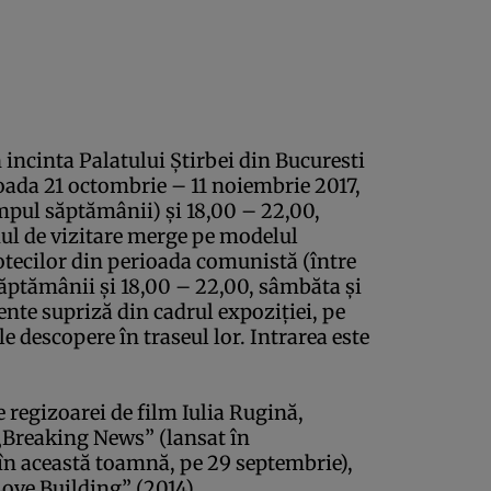
n incinta Palatului Ştirbei din Bucuresti
rioada 21 octombrie – 11 noiembrie 2017,
impul săptămânii) şi 18,00 – 22,00,
l de vizitare merge pe modelul
otecilor din perioada comunistă (între
săptămânii şi 18,00 – 22,00, sâmbăta şi
mente supriză din cadrul expoziţiei, pe
 le descopere în traseul lor. Intrarea este
e regizoarei de film Iulia Rugină,
„Breaking News” (lansat în
n această toamnă, pe 29 septembrie),
Love Building” (2014)