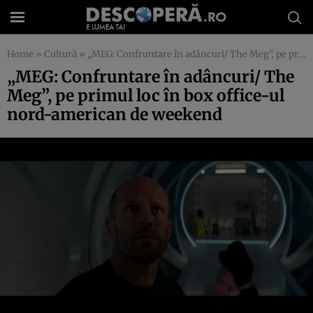
Home
»
Cultură
»
„MEG: Confruntare în adâncuri/ The Meg”, pe primul loc în box office-ul nord-american de weekend
„MEG: Confruntare în adâncuri/ The
Meg”, pe primul loc în box office-ul
nord-american de weekend