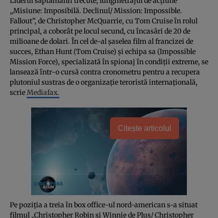
Liderul săptămânii trecute, lungmetrajul de acţiune
„Misiune: Imposibilă. Declinul/ Mission: Impossible.
Fallout”, de Christopher McQuarrie, cu Tom Cruise în rolul
principal, a coborât pe locul secund, cu încasări de 20 de
milioane de dolari. În cel de-al şaselea film al francizei de
succes, Ethan Hunt (Tom Cruise) şi echipa sa (Impossible
Mission Force), specializată în spionaj în condiţii extreme, se
lansează într-o cursă contra cronometru pentru a recupera
plutoniul sustras de o organizaţie teroristă internaţională,
scrie
Mediafax.
Citește articolul
Pe poziţia a treia în box office-ul nord-american s-a situat
filmul „Christopher Robin şi Winnie de Pluş/ Christopher