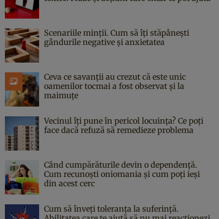
Scenariile minții. Cum să îți stăpânești
gândurile negative și anxietatea
Ceva ce savanții au crezut că este unic
oamenilor tocmai a fost observat și la
maimuțe
Vecinul îți pune în pericol locuința? Ce poți
face dacă refuză să remedieze problema
Când cumpărăturile devin o dependență.
Cum recunoști oniomania și cum poți ieși
din acest cerc
Cum să înveți toleranța la suferință.
Abilitatea care te ajută să nu mai reacționezi