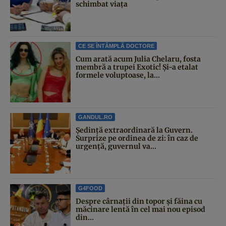
schimbat viața
CE SE ÎNTÂMPLĂ DOCTORE
Cum arată acum Julia Chelaru, fosta
membră a trupei Exotic! Și-a etalat
formele voluptoase, la...
GANDUL.RO
Şedinţă extraordinară la Guvern.
Surprize pe ordinea de zi: în caz de
urgență, guvernul va...
G4FOOD
Despre cârnații din topor și făina cu
măcinare lentă în cel mai nou episod
din...