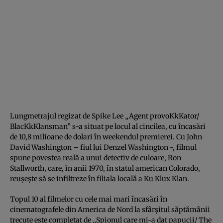
Lungmetrajul regizat de Spike Lee „Agent provoKkKator/
BlacKkKlansman” s-a situat pe locul al cincilea, cu încasări
de 10,8 milioane de dolari în weekendul premierei. Cu John
David Washington – fiul lui Denzel Washington -, filmul
spune povestea reală a unui detectiv de culoare, Ron
Stallworth, care, în anii 1970, în statul american Colorado,
reuşeşte să se infiltreze în filiala locală a Ku Klux Klan.
Topul 10 al filmelor cu cele mai mari încasări în
cinematografele din America de Nord la sfârşitul săptămânii
trecute este completat de „Spionul care mi-a dat papucii/ The