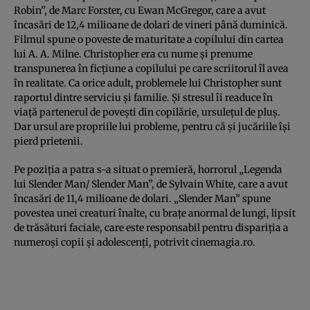
Robin”, de Marc Forster, cu Ewan McGregor, care a avut
încasări de 12,4 milioane de dolari de vineri până duminică.
Filmul spune o poveste de maturitate a copilului din cartea
lui A. A. Milne. Christopher era cu nume şi prenume
transpunerea în ficţiune a copilului pe care scriitorul îl avea
în realitate. Ca orice adult, problemele lui Christopher sunt
raportul dintre serviciu şi familie. Şi stresul îi readuce în
viaţă partenerul de poveşti din copilărie, ursuleţul de pluş.
Dar ursul are propriile lui probleme, pentru că şi jucăriile îşi
pierd prietenii.
Pe poziţia a patra s-a situat o premieră, horrorul „Legenda
lui Slender Man/ Slender Man”, de Sylvain White, care a avut
încasări de 11,4 milioane de dolari. „Slender Man” spune
povestea unei creaturi înalte, cu braţe anormal de lungi, lipsit
de trăsături faciale, care este responsabil pentru dispariţia a
numeroşi copii şi adolescenţi, potrivit cinemagia.ro.