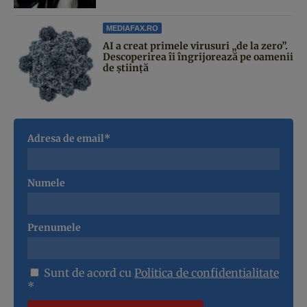
MEDIAFAX.RO
AI a creat primele virusuri „de la zero”.
Descoperirea îi îngrijorează pe oamenii
de știință
Adresa de email*
Numele
Prenumele
Sunt de acord cu
Politica de confidentialitate
*