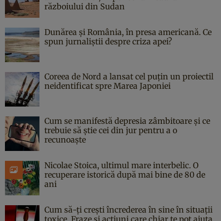
războiului din Sudan
Dunărea și România, în presa americană. Ce
spun jurnaliștii despre criza apei?
Coreea de Nord a lansat cel puțin un proiectil
neidentificat spre Marea Japoniei
Cum se manifestă depresia zâmbitoare și ce
trebuie să știe cei din jur pentru a o
recunoaște
Nicolae Stoica, ultimul mare interbelic. O
recuperare istorică după mai bine de 80 de
ani
Cum să-ți crești încrederea în sine în situații
toxice. Fraze și acțiuni care chiar te pot ajuta