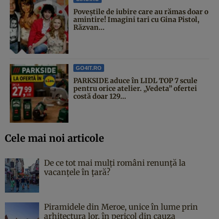
Poveştile de iubire care au rămas doar o
amintire! Imagini tari cu Gina Pistol,
Răzvan...
GO4IT.RO
PARKSIDE aduce în LIDL TOP 7 scule
pentru orice atelier. „Vedeta” ofertei
costă doar 129...
Cele mai noi articole
De ce tot mai mulți români renunță la
vacanțele în țară?
Piramidele din Meroe, unice în lume prin
arhitectura lor, în pericol din cauza