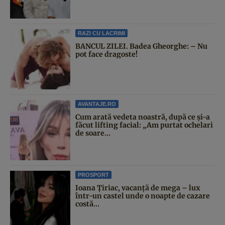
RAZI CU LACRIMI
BANCUL ZILEI. Badea Gheorghe: – Nu
pot face dragoste!
AVANTAJE.RO
Cum arată vedeta noastră, după ce și-a
făcut lifting facial: „Am purtat ochelari
de soare...
PROSPORT
Ioana Țiriac, vacanță de mega – lux
într-un castel unde o noapte de cazare
costă...