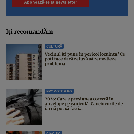
Iți recomandăm
CULTURĂ
Vecinul îți pune în pericol locuința? Ce
poți face dacă refuză să remedieze
problema
PROMOTOR.RO
2026: Care e presiunea corectă în
anvelope pe caniculă. Cauciucurile de
iarnă pot să facă...
CIAO.RO