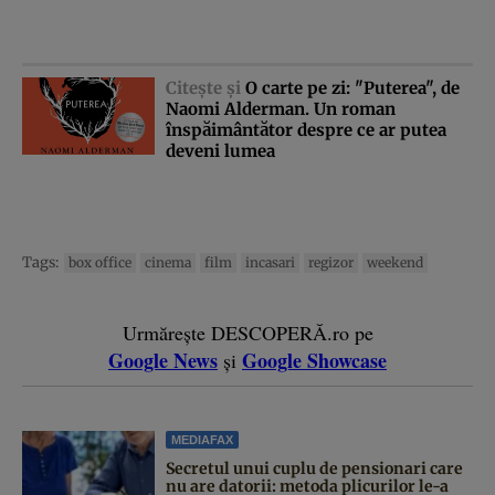
Citeşte şi
O carte pe zi: "Puterea", de
Naomi Alderman. Un roman
înspăimântător despre ce ar putea
deveni lumea
Tags:
box office
cinema
film
incasari
regizor
weekend
Urmărește DESCOPERĂ.ro pe
Google News
Google Showcase
și
MEDIAFAX
Secretul unui cuplu de pensionari care
nu are datorii: metoda plicurilor le-a