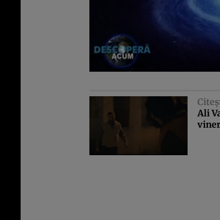
Citeş
Ali V
viner