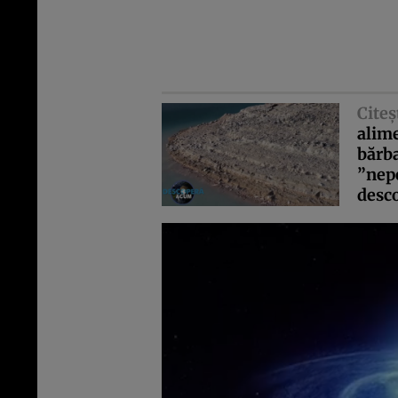
Citeş
alime
bărba
”nepe
desco