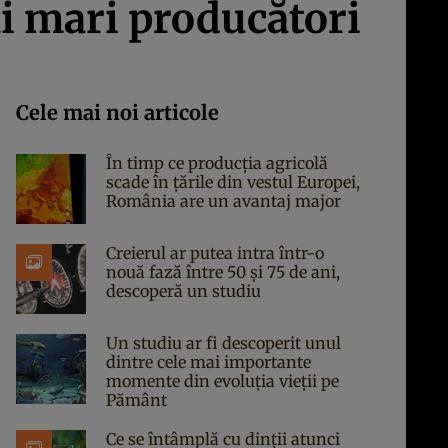
ai mari producători
Cele mai noi articole
În timp ce producția agricolă
scade în țările din vestul Europei,
România are un avantaj major
Creierul ar putea intra într-o
nouă fază între 50 și 75 de ani,
descoperă un studiu
Un studiu ar fi descoperit unul
dintre cele mai importante
momente din evoluția vieții pe
Pământ
Ce se întâmplă cu dinții atunci