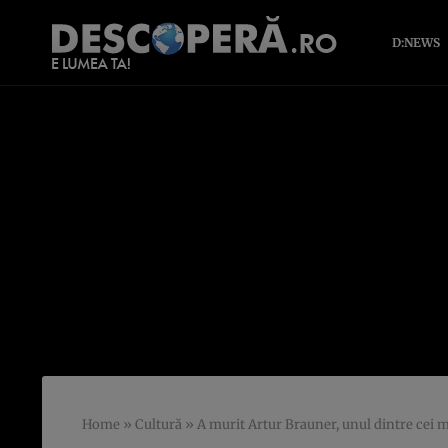
D:NEWS
Home
»
Cultură
»
A murit Artur Brauner, unul dintre cei m