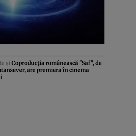
te şi
Coproducţia românească "Saf", de
atansever, are premiera în cinema
i