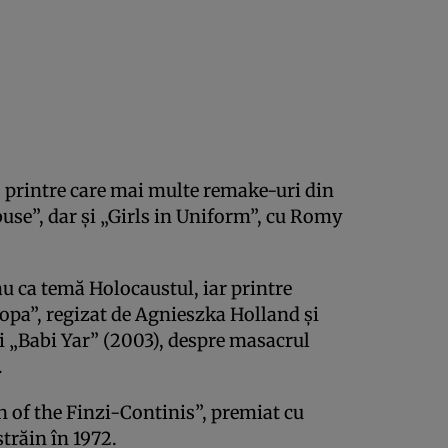
, printre care mai multe remake-uri din
abuse”, dar şi „Girls in Uniform”, cu Romy
au ca temă Holocaustul, iar printre
pa”, regizat de Agnieszka Holland şi
şi „Babi Yar” (2003), despre masacrul
.
 of the Finzi-Continis”, premiat cu
trăin în 1972.