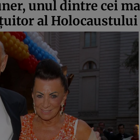
ner, unul dintre cei m
ţuitor al Holocaustului