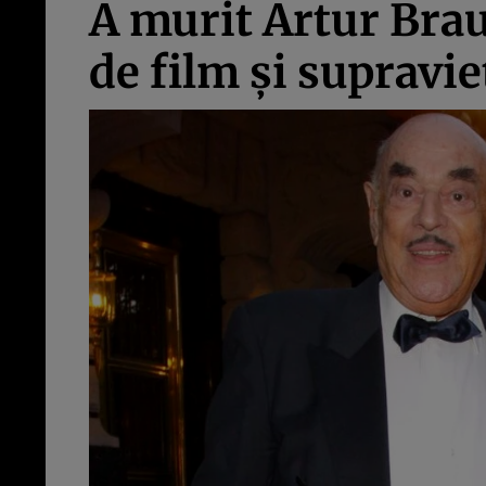
A murit Artur Brau
de film şi supravie