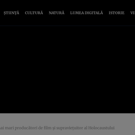
ȘTIINȚĂ
CULTURĂ
NATURĂ
LUMEA DIGITALĂ
ISTORIE
V
ai mari producători de film şi supravieţuitor al Holocaustului