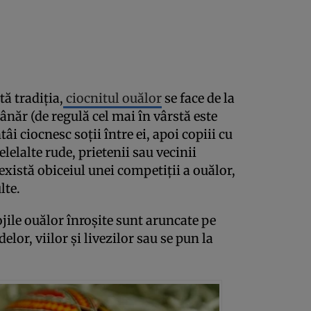
tă tradiţia,
ciocnitul ouălor
se face de la
tânăr (de regulă cel mai în vârstă este
âi ciocnesc soţii între ei, apoi copiii cu
elelalte rude, prietenii sau vecinii
există obiceiul unei competiţii a ouălor,
lte.
ojile ouălor înroşite sunt aruncate pe
lor, viilor şi livezilor sau se pun la