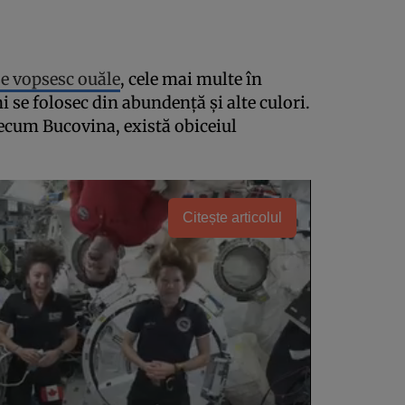
se vopsesc ouăle
, cele mai multe în
ni se folosec din abundenţă şi alte culori.
ecum Bucovina, există obiceiul
Citește articolul