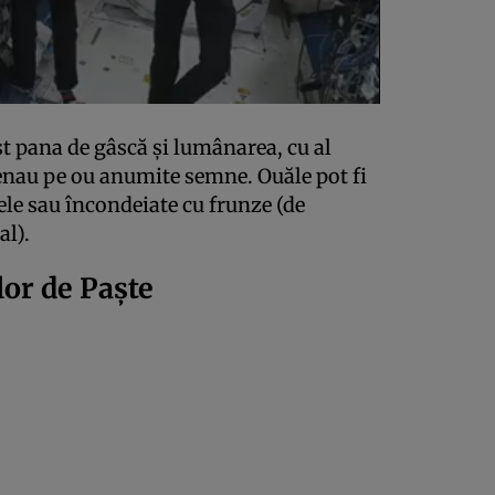
t pana de gâscă şi lumânarea, cu al
senau pe ou anumite semne. Ouăle pot fi
ele sau încondeiate cu frunze (de
al).
lor de Paşte