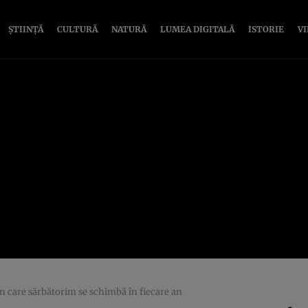
ȘTIINȚĂ
CULTURĂ
NATURĂ
LUMEA DIGITALĂ
ISTORIE
V
a în care sărbătorim se schimbă în fiecare an