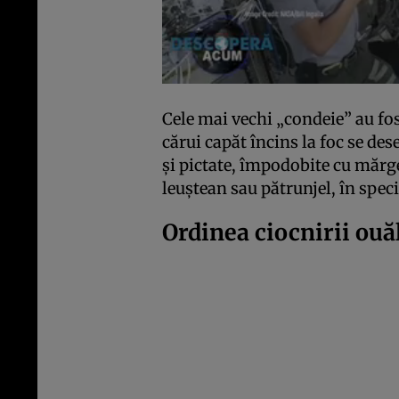
Cele mai vechi „condeie” au fos
cărui capăt încins la foc se de
şi pictate, împodobite cu mărg
leuştean sau pătrunjel, în speci
Ordinea ciocnirii ouă