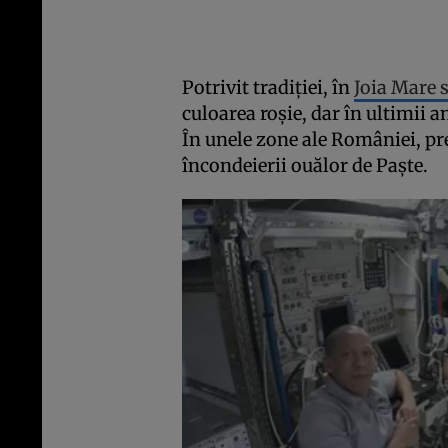
Potrivit tradiţiei, în
Joia Mare 
culoarea roşie, dar în ultimii a
În unele zone ale României, pr
încondeierii ouălor de Paşte.