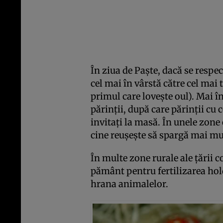
În ziua de Paşte, dacă se respec
cel mai în vârstă către cel mai 
primul care loveşte oul). Mai înt
părinţii, după care părinţii cu c
invitaţi la masă. În unele zone 
cine reuşeşte să spargă mai mu
În multe zone rurale ale ţării c
pământ pentru fertilizarea holde
hrana animalelor.