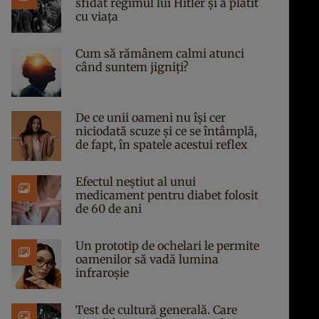
sfidat regimul lui Hitler și a plătit
cu viața
Cum să rămânem calmi atunci
când suntem jigniți?
De ce unii oameni nu își cer
niciodată scuze și ce se întâmplă,
de fapt, în spatele acestui reflex
Efectul neștiut al unui
medicament pentru diabet folosit
de 60 de ani
Un prototip de ochelari le permite
oamenilor să vadă lumina
infraroșie
Test de cultură generală. Care