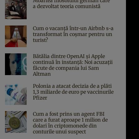
Moartea filosofului german care
a dezvoltat teoria comunistă
Cum o vacanță într-un Airbnb s-a
transformat în coșmar pentru un
turist?
Bătălia dintre OpenAI și Apple
continuă în instanță: Noi acuzații
făcute de compania lui Sam
Altman
Polonia a atacat decizia de a plăti
1,3 miliarde de euro pe vaccinurile
Pfizer
Cum a fost prins un agent FBI
care a furat aproape 1 milion de
dolari în criptomonede din
conturile unui suspect