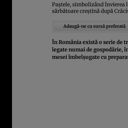
Paştele, simbolizând învierea l
sărbătoare creştină după Crăciu
Adaugă-ne ca sursă preferată
În România există o serie de tr
legate numai de gospodărie, î
mesei îmbelşugate cu preparate