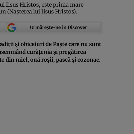
ui Iisus Hristos, este prima mare
n (Naşterea lui Iisus Hristos).
Urmărește-ne in Discover
adiţii şi obiceiuri de Paşte care nu sunt
nsemnând curăţenia şi pregătirea
 din miel, ouă roşii, pască şi cozonac.