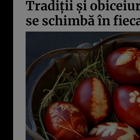
Tradiţii şi obiceiu
se schimbă în fiec