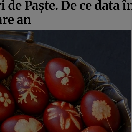
ri de Paşte. De ce data 
are an