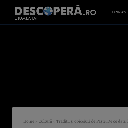
D:NEWS
Home
»
Cultură
»
Tradiţii şi obiceiuri de Paşte. De ce dat