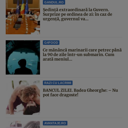
GANDUL.RO
Şedinţă extraordinară la Guvern.
Surprize pe ordinea de zi: în caz de
urgență, guvernul va...
G4FOOD
Ce mănâncă marinarii care petrec până
la 90 de zile într-un submarin. Cum
arată meniul...
RAZI CU LACRIMI
BANCUL ZILEI. Badea Gheorghe: – Nu
pot face dragoste!
AVANTAJE.RO