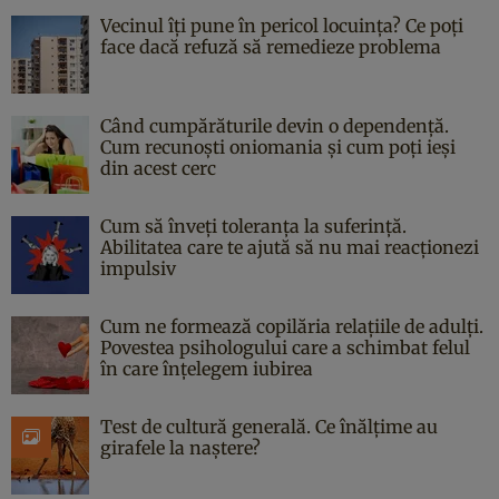
Vecinul îți pune în pericol locuința? Ce poți
face dacă refuză să remedieze problema
Când cumpărăturile devin o dependență.
Cum recunoști oniomania și cum poți ieși
din acest cerc
Cum să înveți toleranța la suferință.
Abilitatea care te ajută să nu mai reacționezi
impulsiv
Cum ne formează copilăria relațiile de adulți.
Povestea psihologului care a schimbat felul
în care înțelegem iubirea
Test de cultură generală. Ce înălțime au
girafele la naștere?