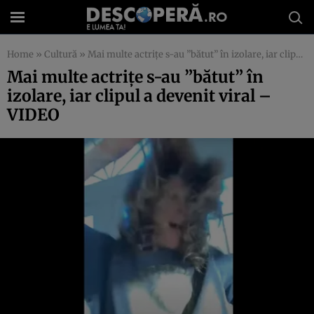
Home
»
Cultură
»
Mai multe actriţe s-au ”bătut” în izolare, iar clipul a devenit viral – VIDEO
Mai multe actriţe s-au ”bătut” în
izolare, iar clipul a devenit viral –
VIDEO