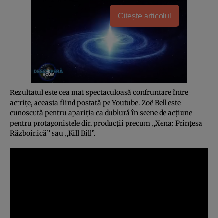
Citește articolul
Rezultatul este cea mai spectaculoasă confruntare între
actriţe, aceasta fiind postată pe Youtube. Zoë Bell este
cunoscută pentru apariţia ca dublură în scene de acţiune
pentru protagonistele din producţii precum „Xena: Prinţesa
Războinică” sau „Kill Bill”.