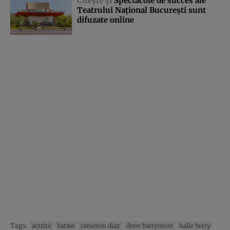
Citeşte şi
Spectacole de succes ale
Teatrului Naţional Bucureşti sunt
difuzate online
Tags:
actrite
bataie
cameron diaz
drew barrymore
halle berry