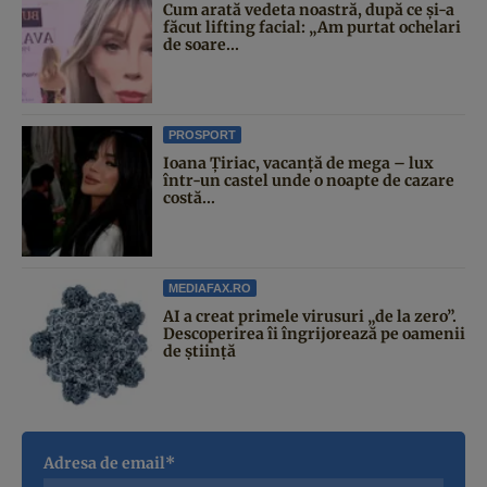
Cum arată vedeta noastră, după ce și-a
făcut lifting facial: „Am purtat ochelari
de soare...
PROSPORT
Ioana Țiriac, vacanță de mega – lux
într-un castel unde o noapte de cazare
costă...
MEDIAFAX.RO
AI a creat primele virusuri „de la zero”.
Descoperirea îi îngrijorează pe oamenii
de știință
Adresa de email*