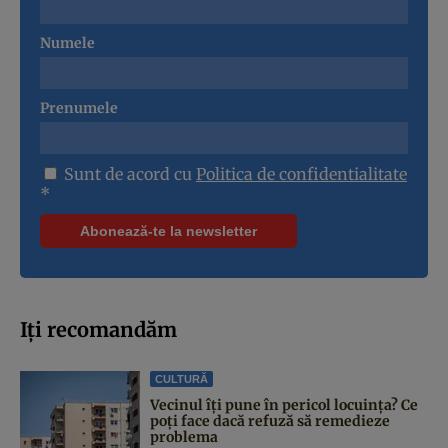
Numele
Prenumele
Sunt de acord cu
Politica de confidentialitate
*
Iți recomandăm
CULTURĂ
Vecinul îți pune în pericol locuința? Ce
poți face dacă refuză să remedieze
problema