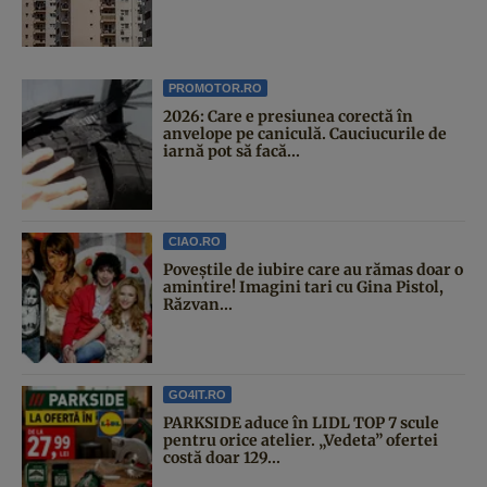
PROMOTOR.RO
2026: Care e presiunea corectă în
anvelope pe caniculă. Cauciucurile de
iarnă pot să facă...
CIAO.RO
Poveştile de iubire care au rămas doar o
amintire! Imagini tari cu Gina Pistol,
Răzvan...
GO4IT.RO
PARKSIDE aduce în LIDL TOP 7 scule
pentru orice atelier. „Vedeta” ofertei
costă doar 129...