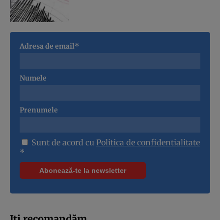
Adresa de email*
Numele
Prenumele
Sunt de acord cu
Politica de confidentialitate
*
Iți recomandăm