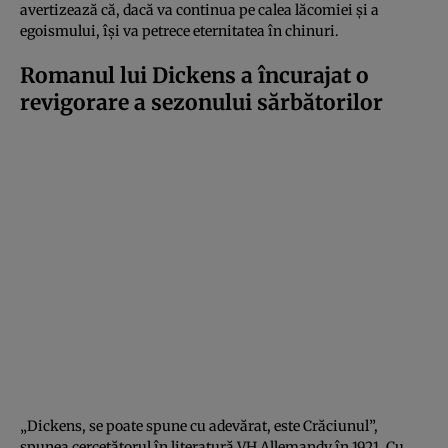
avertizează că, dacă va continua pe calea lăcomiei și a
egoismului, își va petrece eternitatea în chinuri.
Romanul lui Dickens a încurajat o
revigorare a sezonului sărbătorilor
„Dickens, se poate spune cu adevărat, este Crăciunul”,
spunea cercetătorul în literatură VH Allemandy în 1921. Cu