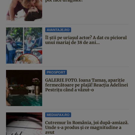
AVANTAJE.RO
Îl știi pe uriașul actor? A dat cu piciorul
unui mariaj de 38 de ani...
PROSPORT
GALERIE FOTO. Ioana Tamaş, apariție
fermecătoare pe plajă! Reacția Adelinei
Pestrițu când a văzut-o
MEDIAFAX.RO
Cutremur în România, joi după-amiază.
Unde s-a produs și ce magnitudine a
avut