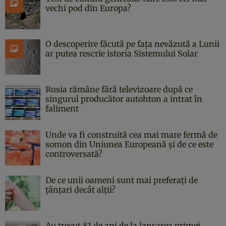
vechi pod din Europa?
O descoperire făcută pe fața nevăzută a Lunii
ar putea rescrie istoria Sistemului Solar
Rusia rămâne fără televizoare după ce
singurul producător autohton a intrat în
faliment
Unde va fi construită cea mai mare fermă de
somon din Uniunea Europeană și de ce este
controversată?
De ce unii oameni sunt mai preferați de
țânțari decât alții?
Au trecut 81 de ani de la lansarea primei