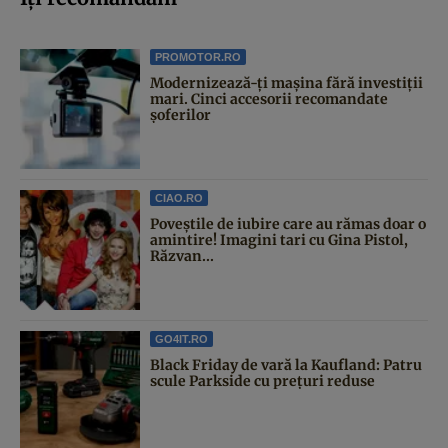
PROMOTOR.RO
Modernizează-ți mașina fără investiții
mari. Cinci accesorii recomandate
șoferilor
CIAO.RO
Poveştile de iubire care au rămas doar o
amintire! Imagini tari cu Gina Pistol,
Răzvan...
GO4IT.RO
Black Friday de vară la Kaufland: Patru
scule Parkside cu prețuri reduse