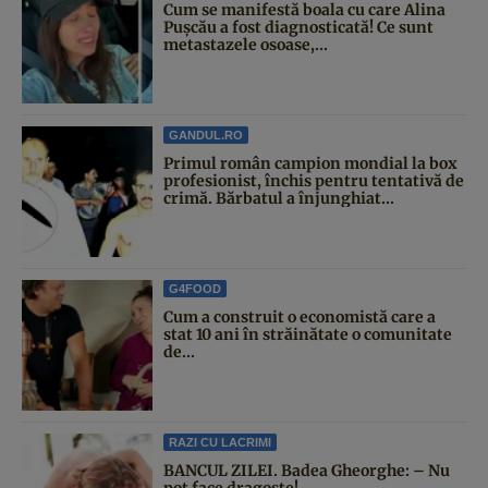
Cum se manifestă boala cu care Alina
Pușcău a fost diagnosticată! Ce sunt
metastazele osoase,...
GANDUL.RO
Primul român campion mondial la box
profesionist, închis pentru tentativă de
crimă. Bărbatul a înjunghiat...
G4FOOD
Cum a construit o economistă care a
stat 10 ani în străinătate o comunitate
de...
RAZI CU LACRIMI
BANCUL ZILEI. Badea Gheorghe: – Nu
pot face dragoste!