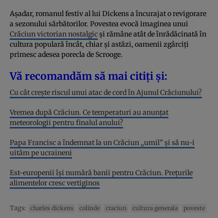
Așadar, romanul festiv al lui Dickens a încurajat o revigorare
a sezonului sărbătorilor. Povestea evocă imaginea unui
Crăciun victorian nostalgic
și rămâne atât de înrădăcinată în
cultura populară încât, chiar și astăzi, oamenii zgârciți
primesc adesea porecla de Scrooge.
Vă recomandăm să mai citiți și:
Cu cât crește riscul unui atac de cord în Ajunul Crăciunului?
Vremea după Crăciun. Ce temperaturi au anunțat
meteorologii pentru finalul anului?
Papa Francisc a îndemnat la un Crăciun „umil” și să nu-i
uităm pe ucraineni
Est-europenii își numără banii pentru Crăciun. Prețurile
alimentelor cresc vertiginos
Tags:
charles dickens
colinde
craciun
cultura generala
poveste