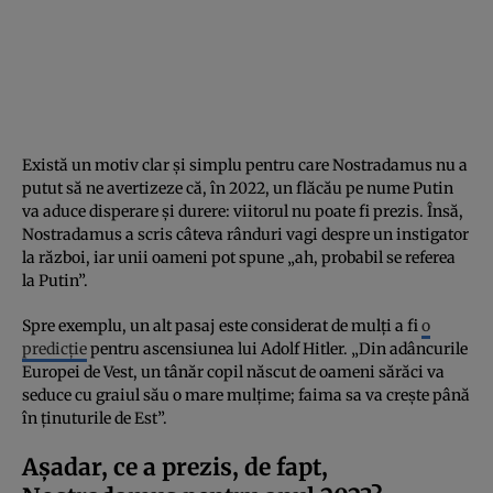
Există un motiv clar și simplu pentru care Nostradamus nu a
putut să ne avertizeze că, în 2022, un flăcău pe nume Putin
va aduce disperare și durere: viitorul nu poate fi prezis. Însă,
Nostradamus a scris câteva rânduri vagi despre un instigator
la război, iar unii oameni pot spune „ah, probabil se referea
la Putin”.
Spre exemplu, un alt pasaj este considerat de mulți a fi
o
predicție
pentru ascensiunea lui Adolf Hitler. „Din adâncurile
Europei de Vest, un tânăr copil născut de oameni sărăci va
seduce cu graiul său o mare mulțime; faima sa va crește până
în ținuturile de Est”.
Așadar, ce a prezis, de fapt,