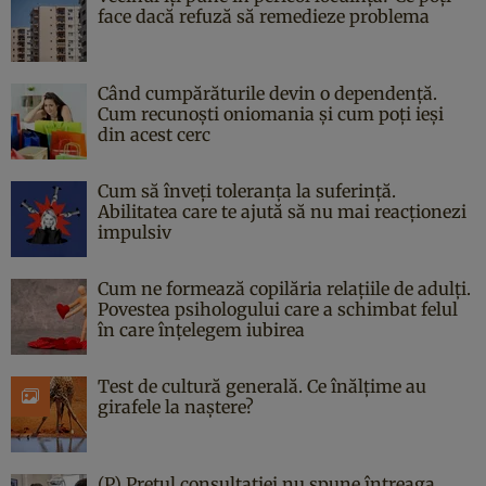
face dacă refuză să remedieze problema
Când cumpărăturile devin o dependență.
Cum recunoști oniomania și cum poți ieși
din acest cerc
Cum să înveți toleranța la suferință.
Abilitatea care te ajută să nu mai reacționezi
impulsiv
Cum ne formează copilăria relațiile de adulți.
Povestea psihologului care a schimbat felul
în care înțelegem iubirea
Test de cultură generală. Ce înălțime au
girafele la naștere?
(P) Prețul consultației nu spune întreaga