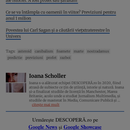
ale istoriei. A fost profet sau şarlatan?
Ce se va întâmpla cu oamenii în viitor? Previziuni pentru
anul 1 milion
Povestea lui Carl Sagan și a căutării viețxtraterestre în
Univers
Tags:
asteroid
canibalism
foamete
marte
nostradamus
predictie
previziuni
profet
razboi
Ioana Scholler
Ioana s-a alăturat echipei DESCOPERĂ.ro în 2020, fiind
atrasă de subiecte ce țin de știință, istorie și natură. Ioana
și-a finalizat studiile de licență în Manchester, Marea
Britanie, acolo unde a studiat Jurnalism Multimedia, și
studiile de masterat în Media, Comunicare Publică și ...
citește mai mult
Urmărește DESCOPERĂ.ro pe
Google News
Google Showcase
și