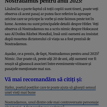
Nostradamus pentru anul 2023?
Lăsând la o parte faptul că toții copiii sunt tineri, poate veți
observa că acest pasaj ar putea face referire la aproape
oricine care se pricepe la vorbe și este faimos peste tot în
lume. Acestea nu sunt principalele detalii despre Hitler. Veți
observa că Nostradamus nu a scris nimic despre Holocaust
sau Al Doilea Război Mondial, însă unii oameni au insistat
după moartea dictatorului că viața sa a fost prezisă de
Nostradamus.
Așadar, ce a prezis, de fapt, Nostradamus pentru anul 2023?
Nimic. Dar poate că, peste alți 20 de ani, alți oameni vor fi
reușit să găsească asocieri între evenimente viitoare și
pasajele menționate mai sus.
Vă mai recomandăm să citiți și:
Hafez, poetul poeților care te poate ajuta să găsești sensul
unei vieți mai bune
Nostradamus, unul dintre cele mai controversate personaje