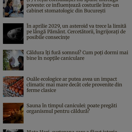
poveste: ce influențează costurile într-un
cabinet stomatologic din București
În aprilie 2029, un asteroid va trece la limită
pe lângă Pământ. Cercetătorii, îngrijorați de
posibile consecințe
Căldura îți fură somnul? Cum poți dormi mai
bine în nopțile caniculare
Ouăle ecologice ar putea avea un impact
climatic mai mare decât cele provenite din
ferme clasice
Sauna în timpul caniculei: poate pregăti
organismul pentru căldură?
Mata Hari, curtezana care a făcut istorie