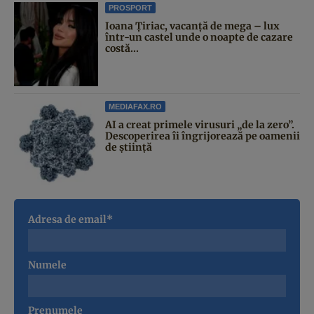
PROSPORT
Ioana Țiriac, vacanță de mega – lux
într-un castel unde o noapte de cazare
costă...
MEDIAFAX.RO
AI a creat primele virusuri „de la zero”.
Descoperirea îi îngrijorează pe oamenii
de știință
Adresa de email*
Numele
Prenumele