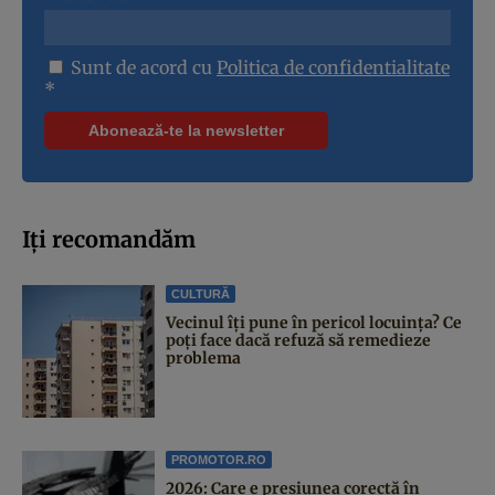
Sunt de acord cu
Politica de confidentialitate
*
Iți recomandăm
CULTURĂ
Vecinul îți pune în pericol locuința? Ce
poți face dacă refuză să remedieze
problema
PROMOTOR.RO
2026: Care e presiunea corectă în