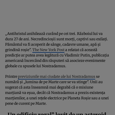
„Antihristul anihilează curând pe cei trei. Războiul lui va
dura 27 de ani. Necredincioșii sunt morți, captivi sau exilați.
Pământul va fi acoperit de sânge, cadavre umane, apă și
grindină roșie”.
The New York Post
a relatat că această
predicție ar putea avea legătură cu Vladimir Putin, publicația
americană încercând din răsputeri să asocieze evenimente
globale cu spusele lui Nostradamus.
Printre
previziunile mai ciudate ale lui Nostradamus
se
numără și „lumina de pe Marte care se va stinge”. Unii au
sugerat că asta înseamnă mai degrabă că o misiune
marțiană va eșua, decât că Nostradamus a prezis existența
marțienilor, a unei rețele electrice pe Planeta Roșie sau a unei
pene de curent pe Marte.
„Un edificiu regal” lovit de un asteroid