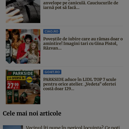
anvelope pe caniculă. Cauciucurile de
iarnă pot să facă...
CIAO.RO
Poveştile de iubire care au rămas doar o
amintire! Imagini tari cu Gina Pistol,
Răzvan...
GO4IT.RO
PARKSIDE aduce în LIDL TOP 7 scule
pentru orice atelier. „Vedeta” ofertei
costă doar 129...
Cele mai noi articole
Vecinul îți pune în pericol locuința? Ce poți