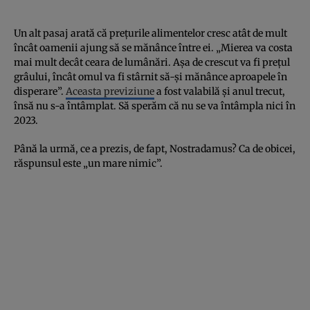
Un alt pasaj arată că prețurile alimentelor cresc atât de mult
încât oamenii ajung să se mănânce între ei. „Mierea va costa
mai mult decât ceara de lumânări. Așa de crescut va fi prețul
grâului, încât omul va fi stârnit să-și mănânce aproapele în
disperare”.
Aceasta previziune
a fost valabilă și anul trecut,
însă nu s-a întâmplat. Să sperăm că nu se va întâmpla nici în
2023.
Până la urmă, ce a prezis, de fapt, Nostradamus? Ca de obicei,
răspunsul este „un mare nimic”.