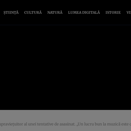
ȘTIINȚĂ
CULTURĂ
NATURĂ
LUMEA DIGITALĂ
ISTORIE
V
upraviețuitor al unei tentative de asasinat. „Un lucru bun la muzică este 