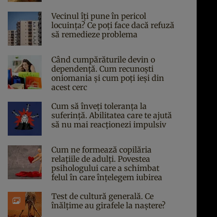
Vecinul îți pune în pericol
locuința? Ce poți face dacă refuză
să remedieze problema
Când cumpărăturile devin o
dependență. Cum recunoști
oniomania și cum poți ieși din
acest cerc
Cum să înveți toleranța la
suferință. Abilitatea care te ajută
să nu mai reacționezi impulsiv
Cum ne formează copilăria
relațiile de adulți. Povestea
psihologului care a schimbat
felul în care înțelegem iubirea
Test de cultură generală. Ce
înălțime au girafele la naștere?