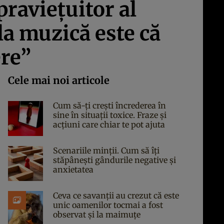
praviețuitor al
la muzică este că
ere”
Cele mai noi articole
Cum să-ți crești încrederea în
sine în situații toxice. Fraze și
acțiuni care chiar te pot ajuta
Scenariile minții. Cum să îți
stăpânești gândurile negative și
anxietatea
Ceva ce savanții au crezut că este
unic oamenilor tocmai a fost
observat și la maimuțe