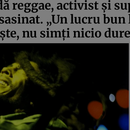
 reggae, activist și su
sasinat. „Un lucru bun 
ște, nu simți nicio dur