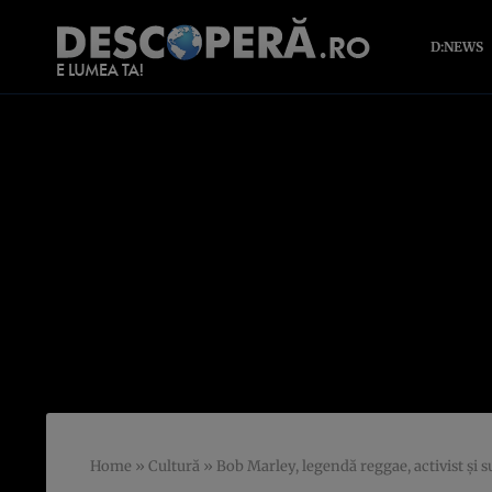
D:NEWS
Home
»
Cultură
»
Bob Marley, legendă reggae, activist și s