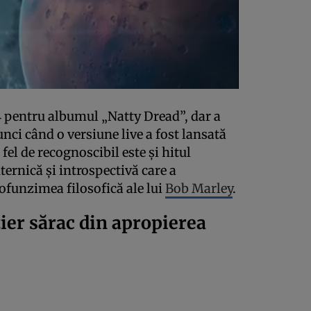
974 pentru albumul „Natty Dread”, dar a
unci când o versiune live a fost lansată
fel de recognoscibil este și hitul
ernică și introspectivă care a
rofunzimea filosofică ale lui
Bob Marley
.
tier sărac din apropierea