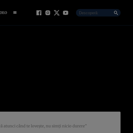
IDEO
că atunci când te lovește, nu simți nicio durere”