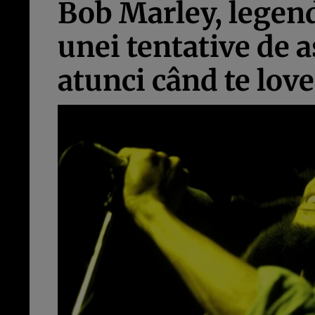
Bob Marley, legendă
unei tentative de a
atunci când te love