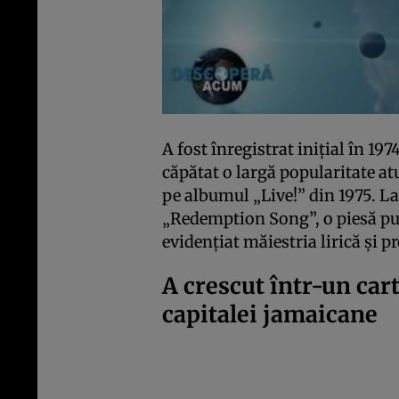
A fost înregistrat inițial în 1
căpătat o largă popularitate at
pe albumul „Live!” din 1975. La 
„Redemption Song”, o piesă put
evidențiat măiestria lirică și p
A crescut într-un car
capitalei jamaicane