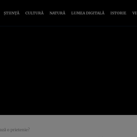
ȘTIINȚĂ
CULTURĂ
NATURĂ
LUMEA DIGITALĂ
ISTORIE
V
ază o prietenie?