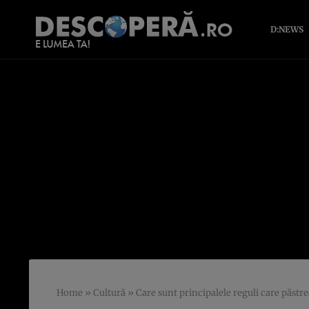
D:NEWS
Home
»
Cultură
»
Care sunt principalele reguli care păstre