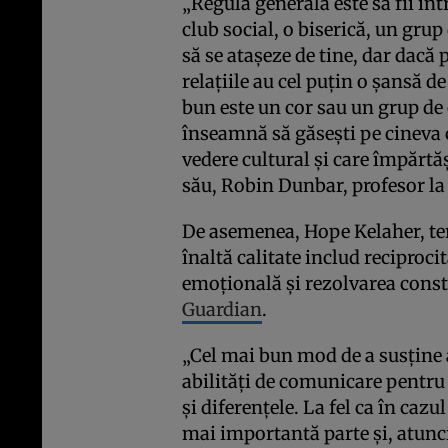
„Regula generală este să fii înt
club social, o biserică, un grup
să se atașeze de tine, dar dacă
relațiile au cel puțin o șansă d
bun este un cor sau un grup de 
înseamnă să găsești pe cineva 
vedere cultural și care împărtăș
său, Robin Dunbar, profesor la
De asemenea, Hope Kelaher, ter
înaltă calitate includ reciproc
emoțională și rezolvarea constr
Guardian
.
„Cel mai bun mod de a susține ac
abilități de comunicare pentru 
și diferențele. La fel ca în cazu
mai importantă parte și, atunc