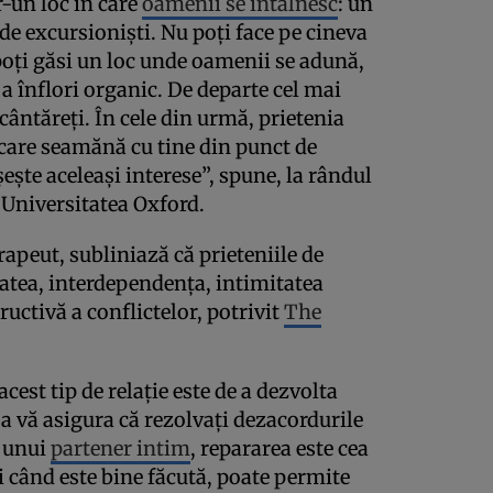
r-un loc în care
oamenii se întâlnesc
: un
 de excursioniști. Nu poți face pe cineva
 poți găsi un loc unde oamenii se adună,
e a înflori organic. De departe cel mai
cântăreți. În cele din urmă, prietenia
care seamănă cu tine din punct de
ește aceleași interese”, spune, la rândul
 Universitatea Oxford.
apeut, subliniază că prieteniile de
itatea, interdependența, intimitatea
uctivă a conflictelor, potrivit
The
est tip de relație este de a dezvolta
a vă asigura că rezolvați dezacordurile
l unui
partener intim
, repararea este cea
i când este bine făcută, poate permite