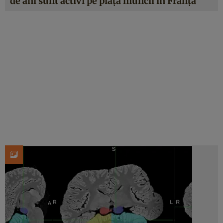
de ani sunt activi pe piața muncii în Franța