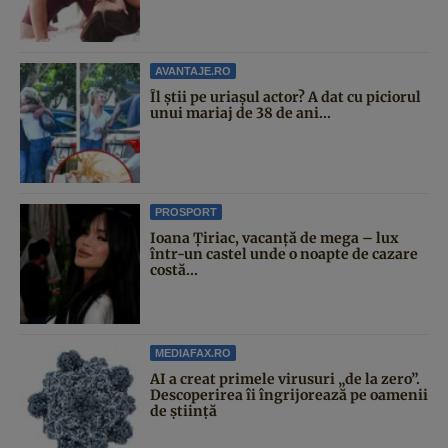
AVANTAJE.RO
Îl știi pe uriașul actor? A dat cu piciorul
unui mariaj de 38 de ani...
PROSPORT
Ioana Țiriac, vacanță de mega – lux
într-un castel unde o noapte de cazare
costă...
MEDIAFAX.RO
AI a creat primele virusuri „de la zero”.
Descoperirea îi îngrijorează pe oamenii
de știință