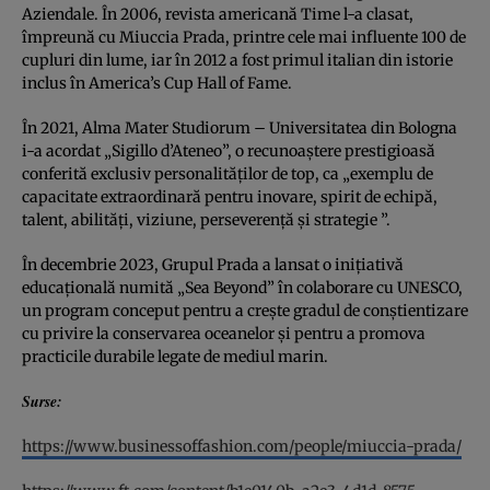
Aziendale. În 2006, revista americană Time l-a clasat,
împreună cu Miuccia Prada, printre cele mai influente 100 de
cupluri din lume, iar în 2012 a fost primul italian din istorie
inclus în America’s Cup Hall of Fame.
În 2021, Alma Mater Studiorum – Universitatea din Bologna
i-a acordat „Sigillo d’Ateneo”, o recunoaștere prestigioasă
conferită exclusiv personalităților de top, ca „exemplu de
capacitate extraordinară pentru inovare, spirit de echipă,
talent, abilități, viziune, perseverență și strategie ”.
În decembrie 2023, Grupul Prada a lansat o inițiativă
educațională numită „Sea Beyond” în colaborare cu UNESCO,
un program conceput pentru a crește gradul de conștientizare
cu privire la conservarea oceanelor și pentru a promova
practicile durabile legate de mediul marin.
Surse:
https://www.businessoffashion.com/people/miuccia-prada/