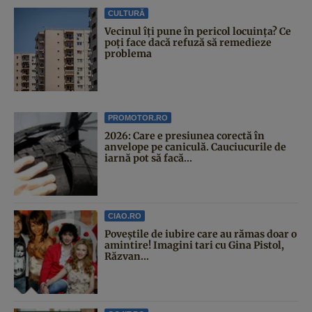
CULTURĂ
Vecinul îți pune în pericol locuința? Ce
poți face dacă refuză să remedieze
problema
PROMOTOR.RO
2026: Care e presiunea corectă în
anvelope pe caniculă. Cauciucurile de
iarnă pot să facă...
CIAO.RO
Poveştile de iubire care au rămas doar o
amintire! Imagini tari cu Gina Pistol,
Răzvan...