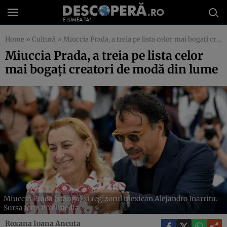
Home
»
Cultură
»
Miuccia Prada, a treia pe lista celor mai bogați creatori de modă din lume
Miuccia Prada, a treia pe lista celor
mai bogați creatori de modă din lume
Miuccia Prada (stânga) și regizorul mexican Alejandro Inarritu.
Sursa foto: Profimedia
Roxana Ioana Ancuța