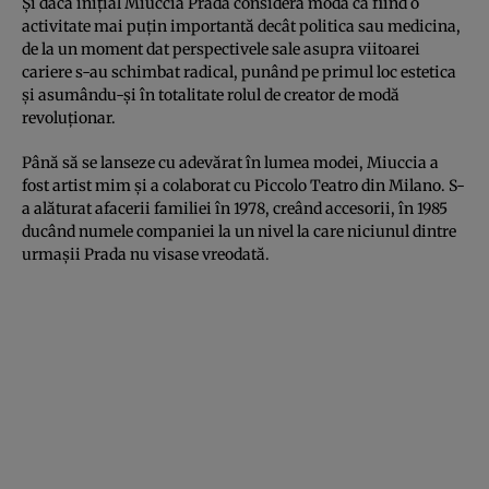
Și dacă inițial Miuccia Prada considera moda ca fiind o
activitate mai puțin importantă decât politica sau medicina,
de la un moment dat perspectivele sale asupra viitoarei
cariere s-au schimbat radical, punând pe primul loc estetica
și asumându-și în totalitate rolul de creator de modă
revoluționar.
Până să se lanseze cu adevărat în lumea modei, Miuccia a
fost artist mim și a colaborat cu Piccolo Teatro din Milano. S-
a alăturat afacerii familiei în 1978, creând accesorii, în 1985
ducând numele companiei la un nivel la care niciunul dintre
urmașii Prada nu visase vreodată.