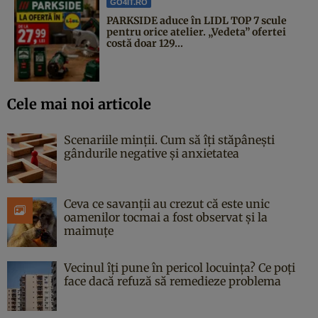
GO4IT.RO
PARKSIDE aduce în LIDL TOP 7 scule
pentru orice atelier. „Vedeta” ofertei
costă doar 129...
Cele mai noi articole
Scenariile minții. Cum să îți stăpânești
gândurile negative și anxietatea
Ceva ce savanții au crezut că este unic
oamenilor tocmai a fost observat și la
maimuțe
Vecinul îți pune în pericol locuința? Ce poți
face dacă refuză să remedieze problema