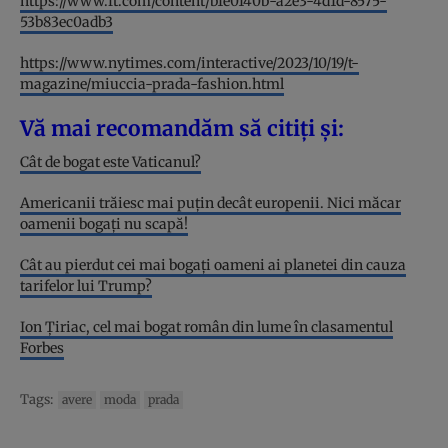
https://www.ft.com/content/b1e0140b-a2e3-4d1d-8575-
53b83ec0adb3
https://www.nytimes.com/interactive/2023/10/19/t-
magazine/miuccia-prada-fashion.html
Vă mai recomandăm să citiți și:
Cât de bogat este Vaticanul?
Americanii trăiesc mai puțin decât europenii. Nici măcar
oamenii bogați nu scapă!
Cât au pierdut cei mai bogați oameni ai planetei din cauza
tarifelor lui Trump?
Ion Țiriac, cel mai bogat român din lume în clasamentul
Forbes
Tags:
avere
moda
prada