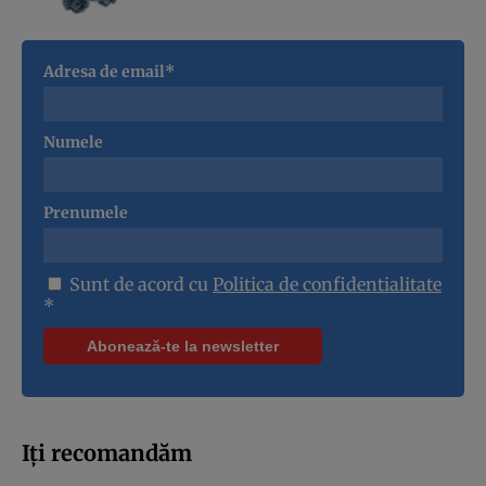
Adresa de email*
Numele
Prenumele
Sunt de acord cu
Politica de confidentialitate
*
Iți recomandăm