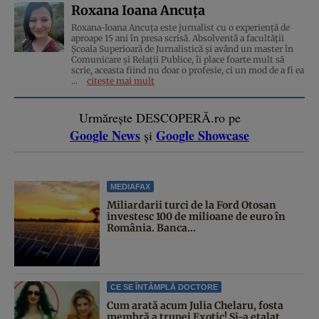
Roxana Ioana Ancuța
Roxana-Ioana Ancuța este jurnalist cu o experiență de
aproape 15 ani în presa scrisă. Absolventă a facultății
Școala Superioară de Jurnalistică și având un master în
Comunicare și Relații Publice, îi place foarte mult să
scrie, aceasta fiind nu doar o profesie, ci un mod de a fi ea
...
citește mai mult
Urmărește DESCOPERĂ.ro pe
Google News
Google Showcase
și
MEDIAFAX
Miliardarii turci de la Ford Otosan
investesc 100 de milioane de euro în
România. Banca...
CE SE ÎNTÂMPLĂ DOCTORE
Cum arată acum Julia Chelaru, fosta
membră a trupei Exotic! Și-a etalat