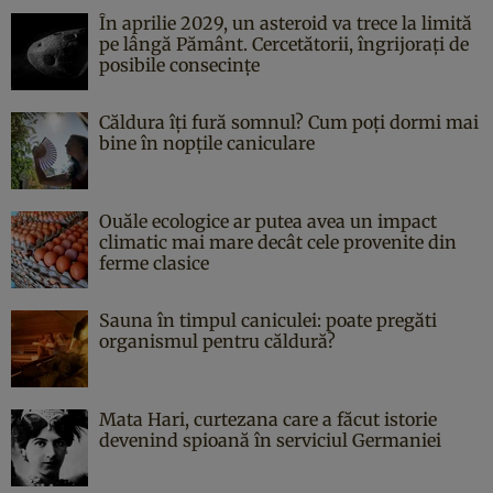
În aprilie 2029, un asteroid va trece la limită
pe lângă Pământ. Cercetătorii, îngrijorați de
posibile consecințe
Căldura îți fură somnul? Cum poți dormi mai
bine în nopțile caniculare
Ouăle ecologice ar putea avea un impact
climatic mai mare decât cele provenite din
ferme clasice
Sauna în timpul caniculei: poate pregăti
organismul pentru căldură?
Mata Hari, curtezana care a făcut istorie
devenind spioană în serviciul Germaniei