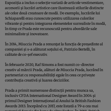
Expoziția a inclus o selecție variată de articole vestimentare,
accesorii și lucrări artistice care ilustrează stilurile distincte
ale celor două creatoare de modă. De exemplu, lucrările lui
Schiaparelli erau cunoscute pentru utilizarea culorilor
vibrante și pentru integrarea elementelor surrealiste în modă,
în timp ce Prada este recunoscută pentru abordările sale
minimaliste și inovatoare.
În 2014, Miuccia Prada a renunțat la funcția de președinte al
companiei și s-a alăturat soțului ei, Patrizio Bertelli, în
calitate de co-șef executiv.
În februarie 2020, Raf Simons a fost numit co-director
creativ al mărcii Prada, alături de Miuccia Prada, lucrând în
parteneriat cu responsabilități egale în ceea ce privește
contribuția creativă și luarea deciziilor.
Prada a primit numeroase distincții pentru munca sa,
inclusiv CFDA International Designer Award în 2004 și
primul Designer Internațional al Anului la British Fashion
Awards 2013. Începând cu 2017, este listată a 79-a cea mai