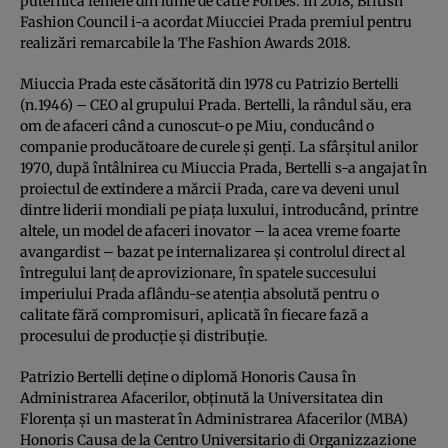
puternică femeie din lume de către Forbes. În 2018, British
Fashion Council i-a acordat Miucciei Prada premiul pentru
realizări remarcabile la The Fashion Awards 2018.
Miuccia Prada este căsătorită din 1978 cu Patrizio Bertelli
(n.1946) – CEO al grupului Prada. Bertelli, la rândul său, era
om de afaceri când a cunoscut-o pe Miu, conducând o
companie producătoare de curele și genți. La sfârșitul anilor
1970, după întâlnirea cu Miuccia Prada, Bertelli s-a angajat în
proiectul de extindere a mărcii Prada, care va deveni unul
dintre liderii mondiali pe piața luxului, introducând, printre
altele, un model de afaceri inovator – la acea vreme foarte
avangardist – bazat pe internalizarea și controlul direct al
întregului lanț de aprovizionare, în spatele succesului
imperiului Prada aflându-se atenția absolută pentru o
calitate fără compromisuri, aplicată în fiecare fază a
procesului de producție și distribuție.
Patrizio Bertelli deține o diplomă Honoris Causa în
Administrarea Afacerilor, obținută la Universitatea din
Florența și un masterat în Administrarea Afacerilor (MBA)
Honoris Causa de la Centro Universitario di Organizzazione