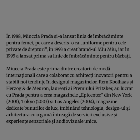
În 1988, Miuccia Prada și-a lansat linia de îmbrăcăminte
pentru femei, pe care a descris-o ca „uniforme pentru cele
private de drepturi”, în 1993 a creat brand-ul Miu Miu, iar în
1995 a lansat prima sa linie de îmbrăcăminte pentru bărbați.
Miuccia Prada este prima dintre creatorii de modă
internaționali care a colaborat cu arhitecți inovatori pentru a
stabili noi tendințe în designul magazinelor. Rem Koolhaas și
Herzog & de Meuron, laureați ai Premiului Pritzker, au lucrat
cu Prada pentru a crea magazinele „Epicenter” din New York
(2001), Tokyo (2003) și Los Angeles (2004), magazine
dedicate bunurilor de lux, îmbinând tehnologia, design-ul și
arhitectura cu o gamă întreagă de servicii exclusive și
experiențe senzoriale și audiovizuale unice.