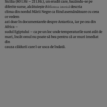
Sicilia (80 î.Hr – 21 î.Hr.), un erudit care, bazându-se pe
Biblioteca istorică
diferite surse, alcătuieşte
descria
clima din nordul Mării Negre ca fiind asemănătoare cu ceea
ce vedem
azi doar în documentarele despre Antartica, iar pe cea din
Africa –
sudul Egiptului – ca pe un loc unde temperaturile sunt atât de
mari, încât omul nu poate să bea pentru că ar muri imediat
din
cauza căldurii care l-ar usca de îndată.