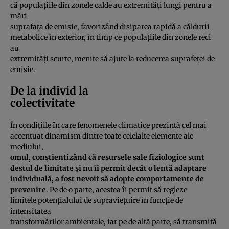
că populaţiile din zonele calde au extremităţi lungi pentru a
mări
suprafaţa de emisie, favorizând disiparea rapidă a căldurii
metabolice în exterior, în timp ce populaţiile din zonele reci
au
extremităţi scurte, menite să ajute la reducerea suprafeţei de
emisie.
De la individ la
colectivitate
În condiţiile în care fenomenele climatice prezintă cel mai
accentuat dinamism dintre toate celelalte elemente ale
mediului,
omul, conştientizând că resursele sale fiziologice sunt
destul de limitate şi nu îi permit decât o lentă adaptare
individuală, a fost nevoit să adopte comportamente de
prevenire
. Pe de o parte, acestea îi permit să regleze
limitele potenţialului de supravieţuire în funcţie de
intensitatea
transformărilor ambientale, iar pe de altă parte, să transmită