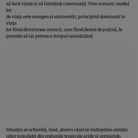
să facă vizite şi să întreţină conversaţii. Prin urmare, modul
lor
de viaţa este omogen şi extrovertit, principiul dominant în
viaţa
lor fiind diviziunea muncii, care fiind destul de puţină, le
permite să îşi petreaca timpul socializând.
Situaţia se schimbă, însă, atunci când ne îndreptăm atenţia
către populaţii din regiunile tropicale aride şi semiaride,