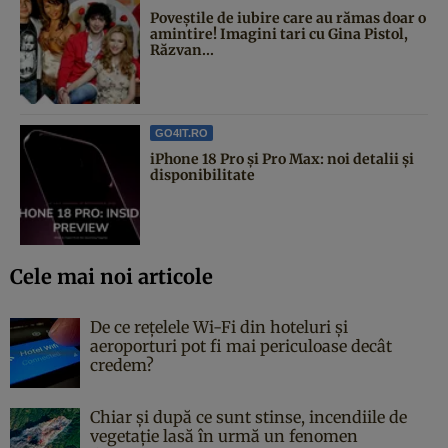
Poveştile de iubire care au rămas doar o
amintire! Imagini tari cu Gina Pistol,
Răzvan...
GO4IT.RO
iPhone 18 Pro și Pro Max: noi detalii și
disponibilitate
Cele mai noi articole
De ce rețelele Wi-Fi din hoteluri și
aeroporturi pot fi mai periculoase decât
credem?
Chiar și după ce sunt stinse, incendiile de
vegetație lasă în urmă un fenomen