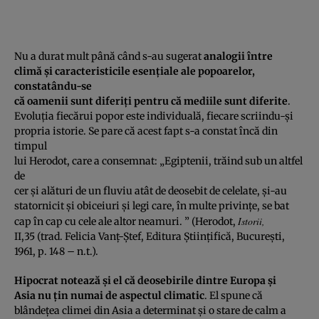
Nu a durat mult până când s-au sugerat
analogii între
climă şi caracteristicile esenţiale ale popoarelor,
constatându-se
că oamenii sunt diferiţi pentru că mediile sunt diferite
.
Evoluţia fiecărui popor este individuală, fiecare scriindu-şi
propria istorie. Se pare că acest fapt s-a constat încă din
timpul
lui Herodot, care a consemnat: „Egiptenii, trăind sub un altfel
de
cer şi alături de un fluviu atât de deosebit de celelate, şi-au
statornicit şi obiceiuri şi legi care, în multe privinţe, se bat
Istorii,
cap în cap cu cele ale altor neamuri. ” (Herodot,
II,35 (trad. Felicia Vanţ-Ştef, Editura Ştiinţifică, Bucureşti,
1961, p. 148 – n.t.).
Hipocrat notează şi el că deosebirile dintre Europa şi
Asia nu ţin numai de aspectul climatic
. El spune că
blândeţea climei din Asia a determinat şi o stare de calm a