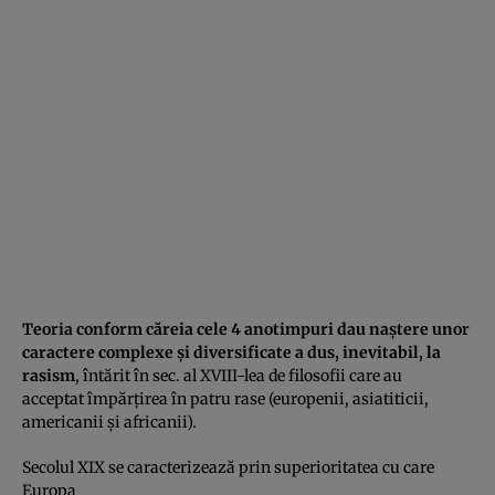
Teoria conform căreia cele 4 anotimpuri dau naştere unor
caractere complexe şi diversificate a dus, inevitabil, la
rasism
, întărit în sec. al XVIII-lea de filosofii care au
acceptat împărţirea în patru rase (europenii, asiatiticii,
americanii şi africanii).
Secolul XIX se caracterizează prin superioritatea cu care
Europa