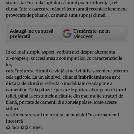
strâns, iar în ciuda faptului că omul poate influenţa şi el
clima, într-o oarecare măsură (cum arată recentele fenomene
provocate de poluare), oamenii sunt supuşi climei.
Adaugă-ne ca sursă
Urmărește-ne in
preferată
Discover
În cel mai simplu aspect, vorbim aici despre alternanţa
zi-noapte şi succesiunea anotimpurilor, cu caracteristicile
lor,
care înrâuresc ritmul de viaţă şi activităţile sezoniere precum
cele agricole. La un alt nivel, chiar şi
îmbrăcămintea este
dictată de climă
şi reflectă o modalitate de adaptare a
oamenilor. De la pânzele pe care le purtau aborigenii în jurul
taliei, până la costumele alcătuite din mai multe straturi de
blană, purtate de oamenii din zonele polare, toate aceste
stiluri
vestimentare sunt un rezultat al modului în care oamenii
încearcă
să facă faţă climei.