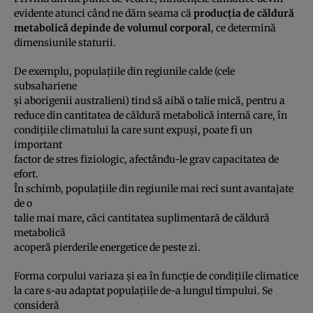
evidente atunci când ne dăm seama că
producţia de căldură
metabolică depinde de volumul corporal
, ce determină
dimensiunile staturii.
De exemplu, populaţiile din regiunile calde (cele
subsahariene
şi aborigenii australieni) tind să aibă o talie mică, pentru a
reduce din cantitatea de căldură metabolică internă care, în
condiţiile climatului la care sunt expuşi, poate fi un
important
factor de stres fiziologic, afectându-le grav capacitatea de
efort.
În schimb, populaţiile din regiunile mai reci sunt avantajate
de o
talie mai mare, căci cantitatea suplimentară de căldură
metabolică
acoperă pierderile energetice de peste zi.
Forma corpului variaza şi ea în funcţie de condiţiile climatice
la care s-au adaptat populaţiile de-a lungul timpului. Se
consideră