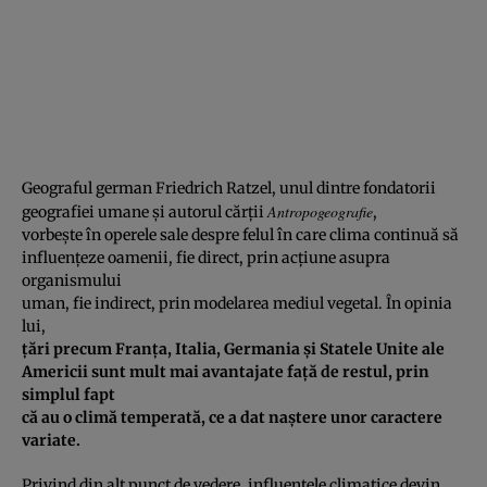
Geograful german Friedrich Ratzel, unul dintre fondatorii
Antropogeografie
geografiei umane şi autorul cărţii
,
vorbeşte în operele sale despre felul în care clima continuă să
influenţeze oamenii, fie direct, prin acţiune asupra
organismului
uman, fie indirect, prin modelarea mediul vegetal. În opinia
lui,
ţări precum Franţa, Italia, Germania şi Statele Unite ale
Americii sunt mult mai avantajate faţă de restul, prin
simplul fapt
că au o climă temperată, ce a dat naştere unor caractere
variate.
Privind din alt punct de vedere, influenţele climatice devin