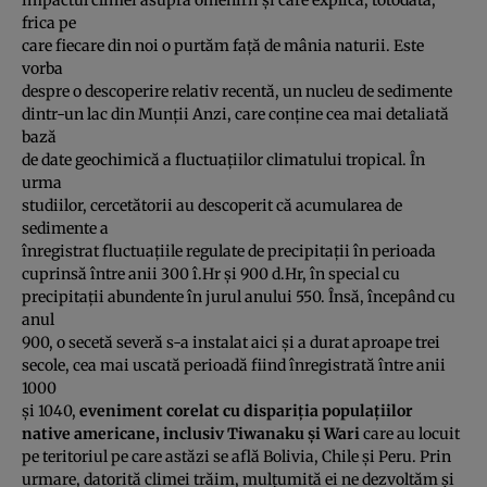
impactul climei asupra omenirii şi care explică, totodată,
frica pe
care fiecare din noi o purtăm faţă de mânia naturii. Este
vorba
despre o descoperire relativ recentă, un nucleu de sedimente
dintr-un lac din Munţii Anzi, care conţine cea mai detaliată
bază
de date geochimică a fluctuaţiilor climatului tropical. În
urma
studiilor, cercetătorii au descoperit că acumularea de
sedimente a
înregistrat fluctuaţiile regulate de precipitaţii în perioada
cuprinsă între anii 300 î.Hr şi 900 d.Hr, în special cu
precipitaţii abundente în jurul anului 550. Însă, începând cu
anul
900, o secetă severă s-a instalat aici şi a durat aproape trei
secole, cea mai uscată perioadă fiind înregistrată între anii
1000
şi 1040,
eveniment corelat cu dispariţia populaţiilor
native americane, inclusiv Tiwanaku şi Wari
care au locuit
pe teritoriul pe care astăzi se află Bolivia, Chile şi Peru. Prin
urmare, datorită climei trăim, mulţumită ei ne dezvoltăm şi