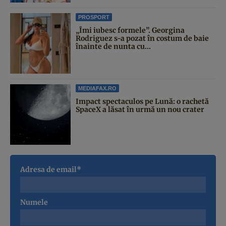
PROSPORT
„Îmi iubesc formele”. Georgina
Rodriguez s-a pozat în costum de baie
înainte de nunta cu...
MEDIAFAX.RO
Impact spectaculos pe Lună: o rachetă
SpaceX a lăsat în urmă un nou crater
Adresa de email*
Numele