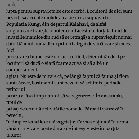
unde
lupta pentru supravieţuire este acerbă. Locuitorii de aici sunt
nevoiţi să accepte mobilitatea pentru a supravieţui.
Populaţia Kung, din deşertul Kalahari
, de altfel
singura care trăieşte în interioriul acestuia (forţată fiind de
invaziile inamice din sud să se retragă) a supravieţuit numai
datorită unui nomadism primitiv legat de vânătoare şi cules.
Aici
procurarea hranei este un lucru dificil, determinându-i pe
locuitori să ducă o viaţă foarte activă şi să aibă un
comportament
agitat. Nu este de mirare că, pe lângă faptul că fauna şi flora
sunt sărace, boşimanii sunt nevoiţi să schimbe periodic
teritoriul
pentru a lăsa timp naturii să se regenereze. În ansamblu,
tipul de
peisaj determină activităţile nomade. Bărbaţii vânează în
perechi,
în timp ce femeile caută vegetaţie. Carnea obţinută în urma
vânătorii – care poate dura zile întregi -, este împărţită
tuturor