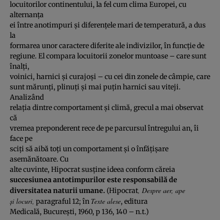
locuitorilor continentului, la fel cum clima Europei, cu
alternanţa
ei între anotimpuri şi diferenţele mari de temperatură, a dus
la
formarea unor caractere diferite ale indivizilor, în funcţie de
regiune. El compara locuitorii zonelor muntoase – care sunt
înalţi,
voinici, harnici şi curajoşi – cu cei din zonele de câmpie, care
sunt mărunţi, plinuţi şi mai puţin harnici sau viteji.
Analizând
relaţia dintre comportament şi climă, grecul a mai observat
că
vremea preponderent rece de pe parcursul întregului an, îi
face pe
sciţi să aibă toţi un comportament şi o înfăţişare
asemănătoare. Cu
alte cuvinte, Hipocrat susţine ideea conform căreia
succesiunea antotimpurilor este responsabilă de
, Despre aer, ape
diversitatea naturii umane.
(Hipocrat
şi locuri,
Texte alese
paragraful 12; în
, editura
Medicală, Bucureşti, 1960, p 136, 140 – n.t.)