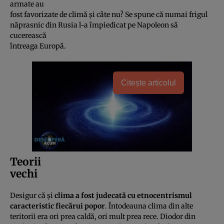
armate au
fost favorizate de climă şi câte nu? Se spune că numai frigul
năprasnic din Rusia l-a împiedicat pe Napoleon să
cucerească
întreaga Europă.
Citește articolul
Teorii
vechi
Desigur că şi
clima a fost judecată cu etnocentrismul
caracteristic fiecărui popor
. Întodeauna clima din alte
teritorii era ori prea caldă, ori mult prea rece. Diodor din