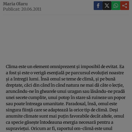
Maria Olaru
Publicat: 20.06.2011
Clima este un element omniprezent şi imposibil de evitat. Ea
a fost şi este o verigă esenţială pe parcursul evoluţiei noastre
şi a întregii lumi. Însă omul se teme de climă, şi pe bună
dreptate, căci din când în când natura ne mai dă câte o lecţie,
aruncându-ne în ghearele unui uragan sau lăsându-ne pradă
unei secete cumplite, unui potop în stare să ruineze un popor
sau poate întreaga umanitate. Paradoxal, însă, omul este
singura fiinţă care se adaptează la orice tip de climă. Deşi
anumite climate sunt mai puţin favorabile decât altele, omul
ca specie găseşte întodeauna energia necesară pentru a
supravieţui. Oricum ar fi, raportul om-climă este unul