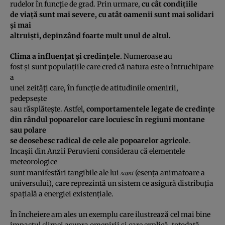
rudelor în funcţie de grad. Prin urmare,
cu cât condiţiile
de viaţă sunt mai severe, cu atât oamenii sunt mai solidari
şi mai
altruişti, depinzând foarte mult unul de altul.
Clima a influenţat şi credinţele.
Numeroase au
fost şi sunt populaţiile care cred că natura este o întruchipare
a
unei zeităţi care, în funcţie de atitudinile omenirii,
pedepseşte
sau răsplăteşte. Astfel,
comportamentele legate de credinţe
din rândul popoarelor care locuiesc în regiuni montane
sau polare
se deosebesc radical de cele ale popoarelor agricole
.
Incaşii din Anzii Peruvieni considerau că elementele
meteorologice
sami
sunt manifestări tangibile ale lui
(esenţa animatoare a
universului), care reprezintă un sistem ce asigură distribuţia
spaţială a energiei existenţiale.
În încheiere am ales un exemplu care ilustrează cel mai bine