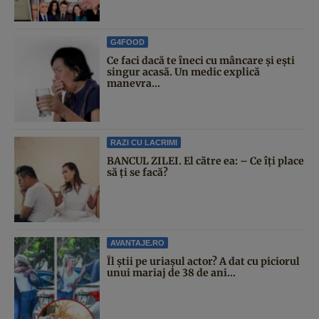
G4FOOD
Ce faci dacă te îneci cu mâncare și ești
singur acasă. Un medic explică
manevra...
RAZI CU LACRIMI
BANCUL ZILEI. El către ea: – Ce îți place
să ți se facă?
AVANTAJE.RO
Îl știi pe uriașul actor? A dat cu piciorul
unui mariaj de 38 de ani...