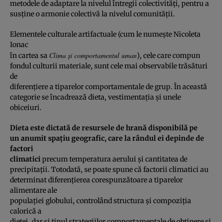
metodele de adaptare la nivelul întregii colectivităţi, pentru a
susţine o armonie colectivă la nivelul comunităţii.
Elementele culturale artifactuale (cum le numeşte Nicoleta
Ionac
Clima şi comportamentul uman
în cartea sa
), cele care compun
fondul culturii materiale, sunt cele mai observabile trăsături
de
diferenţiere a tiparelor comportamentale de grup. În această
categorie se încadrează dieta, vestimentaţia şi unele
obiceiuri.
Dieta este dictată de resursele de hrană disponibilă pe
un anumit spaţiu geografic, care la rândul ei depinde de
factori
climatici
precum temperatura aerului şi cantitatea de
precipitaţii. Totodată, se poate spune că factorii climatici au
determinat diferenţierea corespunzătoare a tiparelor
alimentare ale
populaţiei globului, controlând structura şi compoziţia
calorică a
dietei, dar şi tipul strategiilor comportamentale de obţinere şi