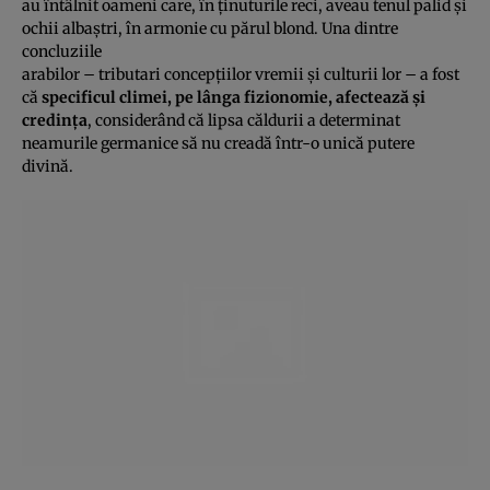
au întâlnit oameni care, în ţinuturile reci, aveau tenul palid şi
ochii albaştri, în armonie cu părul blond. Una dintre
concluziile
arabilor – tributari concepţiilor vremii şi culturii lor – a fost
că
specificul climei, pe lânga fizionomie, afectează şi
credinţa
, considerând că lipsa căldurii a determinat
neamurile germanice să nu creadă într-o unică putere
divină.