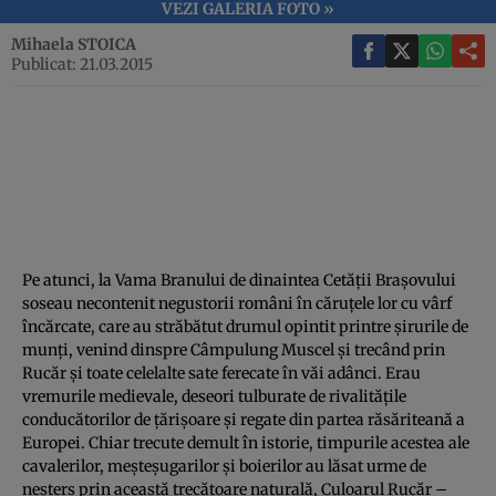
VEZI GALERIA FOTO »
Mihaela STOICA
Publicat: 21.03.2015
Pe atunci, la Vama Branului de dinaintea Cetăţii Braşovului
soseau necontenit negustorii români în căruţele lor cu vârf
încărcate, care au străbătut drumul opintit printre şirurile de
munţi, venind dinspre Câmpulung Muscel şi trecând prin
Rucăr şi toate celelalte sate ferecate în văi adânci. Erau
vremurile medievale, deseori tulburate de rivalităţile
conducătorilor de ţărişoare şi regate din partea răsăriteană a
Europei. Chiar trecute demult în istorie, timpurile acestea ale
cavalerilor, meşteşugarilor şi boierilor au lăsat urme de
neşters prin această trecătoare naturală, Culoarul Rucăr –