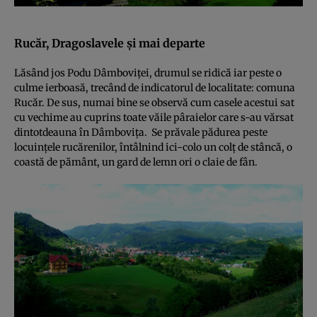
Rucăr, Dragoslavele şi mai departe
Lăsând jos Podu Dâmboviţei, drumul se ridică iar peste o
culme ierboasă, trecând de indicatorul de localitate: comuna
Rucăr. De sus, numai bine se observă cum casele acestui sat
cu vechime au cuprins toate văile pâraielor care s-au vărsat
dintotdeauna în Dâmboviţa. Se prăvale pădurea peste
locuinţele rucărenilor, întâlnind ici-colo un colţ de stâncă, o
coastă de pământ, un gard de lemn ori o claie de fân.