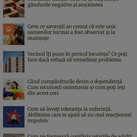
gândurile negative și anxietatea
Ceva ce savanții au crezut că este unic
oamenilor tocmai a fost observat și la
maimuțe
Vecinul îți pune în pericol locuința? Ce poți
face dacă refuză să remedieze problema
Când cumpărăturile devin o dependență.
Cum recunoști oniomania și cum poți ieși
din acest cerc
Cum să înveți toleranța la suferință.
Abilitatea care te ajută să nu mai reacționezi
impulsiv
Cum ne formează copilăria relațiile de adulți.