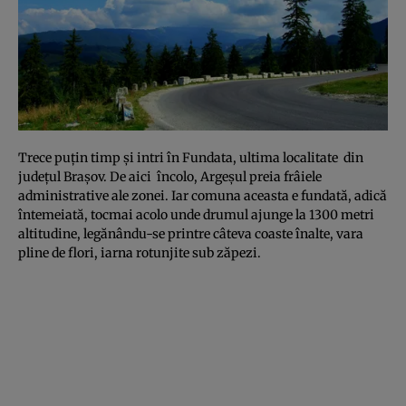
Trece puţin timp şi intri în Fundata, ultima localitate din
judeţul Braşov. De aici încolo, Argeşul preia frâiele
administrative ale zonei. Iar comuna aceasta e fundată, adică
întemeiată, tocmai acolo unde drumul ajunge la 1300 metri
altitudine, legănându-se printre câteva coaste înalte, vara
pline de flori, iarna rotunjite sub zăpezi.