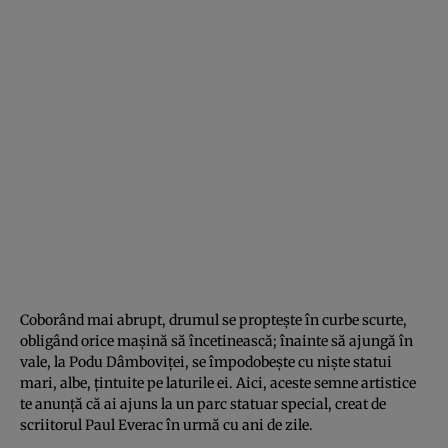
Coborând mai abrupt, drumul se propteşte în curbe scurte,
obligând orice maşină să încetinească; înainte să ajungă în
vale, la Podu Dâmboviţei, se împodobeşte cu nişte statui
mari, albe, ţintuite pe laturile ei. Aici, aceste semne artistice
te anunţă că ai ajuns la un parc statuar special, creat de
scriitorul Paul Everac în urmă cu ani de zile.