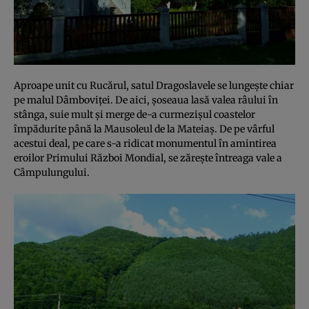
Aproape unit cu Rucărul, satul Dragoslavele se lungeşte chiar
pe malul Dâmboviţei. De aici, şoseaua lasă valea râului în
stânga, suie mult şi merge de-a curmezişul coastelor
împădurite până la Mausoleul de la Mateiaş. De pe vârful
acestui deal, pe care s-a ridicat monumentul în amintirea
eroilor Primului Război Mondial, se zăreşte întreaga vale a
Câmpulungului.