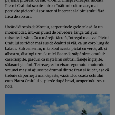
pajiştile pitoreşti de sub Vf.Omu. Dinspre dreapta, albeaţa
Pietrei Craiului scoate sub cer înălţimi colţuroase, mai
potrivite piciorului sprinten şi încercat al alpinistului fără
frică de abisuri.
Urcând dincolo de Moeciu, serpentinele grele te lasă, la un
moment dat, într-un punct de belvedere, lângă tufişuri
mişcate de vânt. Cu o măreţie tăcută, întregul masiv al Pietrei
Craiului se ridică mai sus de dealuri şi văi, ca un corp lung de
balaur. Sub cer senin, în tabloul acesta pictat cu verde, alb şi
albastru, distingi urmele mici lăsate de stăpânirea omului:
case risipite, garduri ca nişte linii subţiri, fâneţe îngrijite,
sălaşuri şi stâni. Te trezeşte din visare zgomotul motorului
vreunei maşini ajunse pe drumul dintre Bran şi Rucăr, aşa că
trebuie să porneşti mai departe, văzând cu coada ochiului
cum Piatra Craiului se pierde după brazi, acoperindu-se cu
nori.