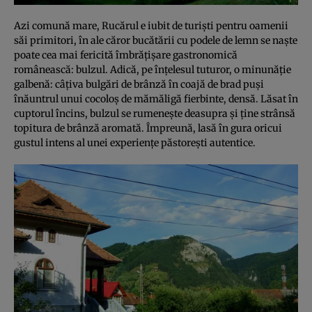
Azi comună mare, Rucărul e iubit de turişti pentru oamenii
săi primitori, în ale căror bucătării cu podele de lemn se naşte
poate cea mai fericită îmbrăţişare gastronomică
românească: bulzul. Adică, pe înţelesul tuturor, o minunăţie
galbenă: câţiva bulgări de brânză în coajă de brad puşi
înăuntrul unui cocoloş de mămăligă fierbinte, densă. Lăsat în
cuptorul încins, bulzul se rumeneşte deasupra şi ţine strânsă
topitura de brânză aromată. Împreună, lasă în gura oricui
gustul intens al unei experienţe păstoreşti autentice.