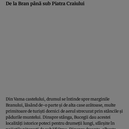
De la Bran până sub Piatra Craiului
Din Vama castelului, drumul se întinde spre marginile
Branului, lăsând de-o parte şi de alta case arătoase, multe
primitoare de turişti dornici de aerul strecurat prin stâncile şi
pădurile muntelui. Dinspre stânga, Bucegii dau acestei
localităţi istorice poteci pentru drumeţii lungi, sfârşite în