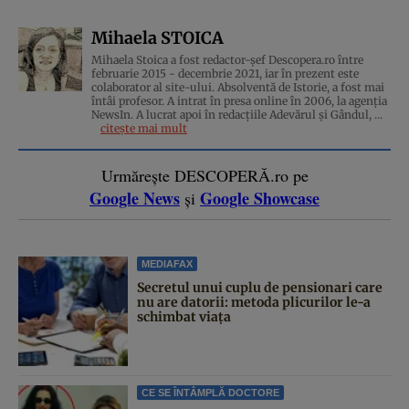
Mihaela STOICA
Mihaela Stoica a fost redactor-șef Descopera.ro între
februarie 2015 - decembrie 2021, iar în prezent este
colaborator al site-ului. Absolventă de Istorie, a fost mai
întâi profesor. A intrat în presa online în 2006, la agenţia
NewsIn. A lucrat apoi în redacţiile Adevărul şi Gândul, ...
citește mai mult
Urmărește DESCOPERĂ.ro pe
Google News
Google Showcase
și
MEDIAFAX
Secretul unui cuplu de pensionari care
nu are datorii: metoda plicurilor le-a
schimbat viața
CE SE ÎNTÂMPLĂ DOCTORE