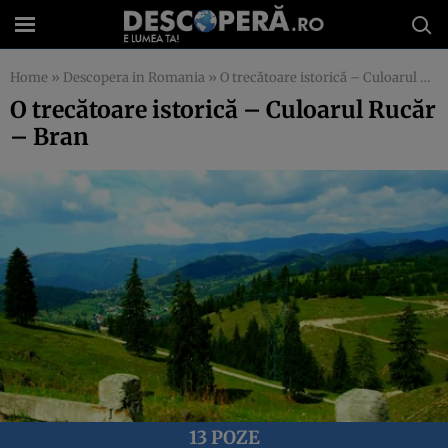
Home
»
Descopera in Romania
»
O trecătoare istorică – Culoarul Rucăr – Bran
O trecătoare istorică – Culoarul Rucăr
– Bran
13 POZE