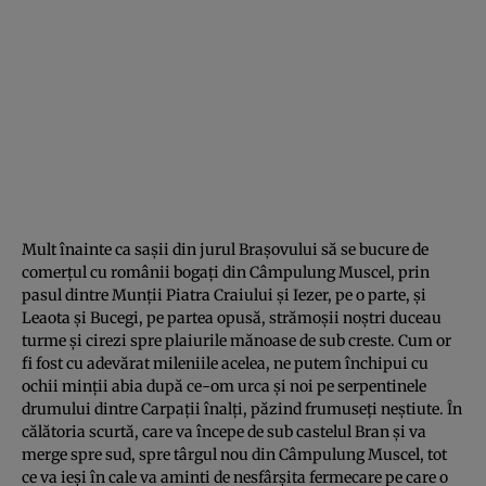
Mult înainte ca saşii din jurul Braşovului să se bucure de
comerţul cu românii bogaţi din Câmpulung Muscel, prin
pasul dintre Munţii Piatra Craiului şi Iezer, pe o parte, şi
Leaota şi Bucegi, pe partea opusă, strămoşii noştri duceau
turme şi cirezi spre plaiurile mănoase de sub creste. Cum or
fi fost cu adevărat mileniile acelea, ne putem închipui cu
ochii minţii abia după ce-om urca şi noi pe serpentinele
drumului dintre Carpaţii înalţi, păzind frumuseţi neştiute. În
călătoria scurtă, care va începe de sub castelul Bran şi va
merge spre sud, spre târgul nou din Câmpulung Muscel, tot
ce va ieşi în cale va aminti de nesfârşita fermecare pe care o