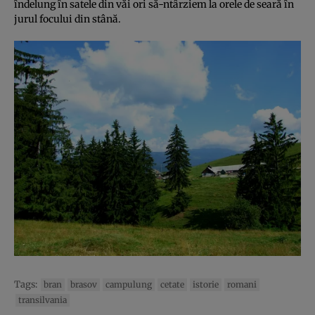
îndelung în satele din văi ori să-ntârziem la orele de seară în
jurul focului din stână.
Tags:
bran
brasov
campulung
cetate
istorie
romani
transilvania