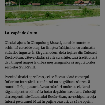
La capăt de drum
Când ai ajuns în Câmpulung Muscel, aerul de munte se
schimbă cu cel de oraş, iar liniştea înălţimilor cu animaţia
străzilor înguste. În târgul modern de la ieşirea din Culoarul
Rucăr-Bran, câteva clădiri şi vile cu arhitectură tradiţională
dau timpul înapoi la urbea meşteşugarilor şi neguţătorilor
secolelor XVII-XVIII.
Pornind de aici spre Bran, cei ce făceau odată comerţul
înfloritor între ţările româneşti nu se grăbeau să treacă
munţii fără popasuri. Aveau mărfuri multe cu ei, dar şi
răgazul pentru odihnă la hotar de păduri seculare. Coborâţi
din serpentinele Culoarului Rucăr-Bran, ne-nchipuim deja
întorşi pe drumul bătut în puţine ceasuri, ca să ne oprim