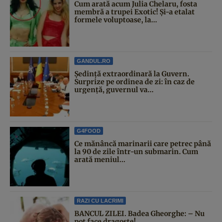
Cum arată acum Julia Chelaru, fosta
membră a trupei Exotic! Și-a etalat
formele voluptoase, la...
GANDUL.RO
Şedinţă extraordinară la Guvern.
Surprize pe ordinea de zi: în caz de
urgență, guvernul va...
G4FOOD
Ce mănâncă marinarii care petrec până
la 90 de zile într-un submarin. Cum
arată meniul...
RAZI CU LACRIMI
BANCUL ZILEI. Badea Gheorghe: – Nu
pot face dragoste!