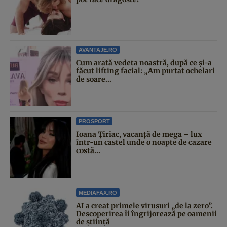
AVANTAJE.RO
Cum arată vedeta noastră, după ce și-a
făcut lifting facial: „Am purtat ochelari
de soare...
PROSPORT
Ioana Țiriac, vacanță de mega – lux
într-un castel unde o noapte de cazare
costă...
MEDIAFAX.RO
AI a creat primele virusuri „de la zero”.
Descoperirea îi îngrijorează pe oamenii
de știință