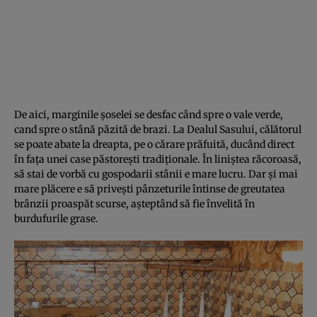
De aici, marginile şoselei se desfac când spre o vale verde,
cand spre o stână păzită de brazi. La Dealul Sasului, călătorul
se poate abate la dreapta, pe o cărare prăfuită, ducând direct
în faţa unei case păstoreşti tradiţionale. În liniştea răcoroasă,
să stai de vorbă cu gospodarii stânii e mare lucru. Dar şi mai
mare plăcere e să priveşti pânzeturile întinse de greutatea
brânzii proaspăt scurse, aşteptând să fie învelită în
burdufurile grase.