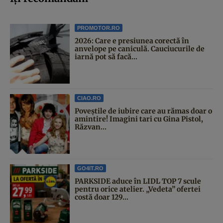
PROMOTOR.RO
2026: Care e presiunea corectă în
anvelope pe caniculă. Cauciucurile de
iarnă pot să facă...
CIAO.RO
Poveştile de iubire care au rămas doar o
amintire! Imagini tari cu Gina Pistol,
Răzvan...
GO4IT.RO
PARKSIDE aduce în LIDL TOP 7 scule
pentru orice atelier. „Vedeta” ofertei
costă doar 129...