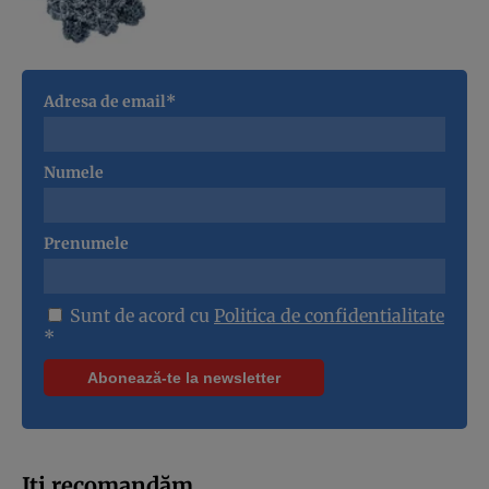
Adresa de email*
Numele
Prenumele
Sunt de acord cu
Politica de confidentialitate
*
Iți recomandăm