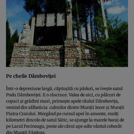
Pe cheile Dâmboviţei
Într-o depresiune largă, căptuşită cu păduri, se iveşte satul
Podu Dâmboviţei. E o răscruce. Valea de aici, cu pâlcuri de
copaci şi grădini mari, primeşte apele râului Dâmboviţa,
venind din sălbaticia culmilor dintre Munţii Iezer şi Munţii
Piatra Craiului. Mergând pe cursul apei în amonte, mulţi
kilometri dincolo de satul Sătic, se ajunge la marele baraj de
pe Lacul Pecineagu, peste ale cărui ape adie vântul coborât
din Munţii Făgăraş.