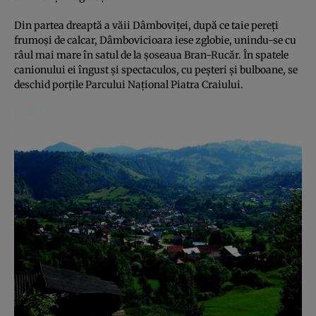
Din partea dreaptă a văii Dâmboviţei, după ce taie pereţi
frumoşi de calcar, Dâmbovicioara iese zglobie, unindu-se cu
râul mai mare în satul de la şoseaua Bran-Rucăr. În spatele
canionului ei îngust şi spectaculos, cu peşteri şi bulboane, se
deschid porţile Parcului Naţional Piatra Craiului.