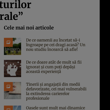
turilor
rale”
Cele mai noi articole
De ce oamenii au încetat să-i
îngroape pe cei dragi acasă? Un
nou studiu încearcă să afle!
De ce doare atât de mult să fii
ignorat și cum poți depăși
această experiență
Tinerii și angajații din medii
defavorizate, cei mai vulnerabili
la extinderea carierelor
profesionale
Oasele sunt mult mai dinamice