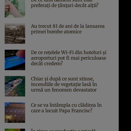
preferați de țânțari decât alții?
Au trecut 81 de ani de la lansarea
primei bombe atomice
De ce rețelele Wi-Fi din hoteluri și
aeroporturi pot fi mai periculoase
decât credem?
Chiar și după ce sunt stinse,
incendiile de vegetație lasă în
urmă un fenomen devastator
Ce se va întâmpla cu clădirea în
care a locuit Papa Francisc?