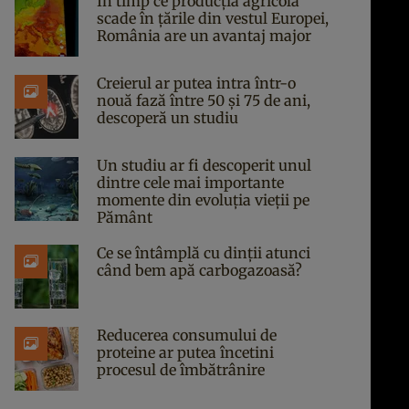
În timp ce producția agricolă
scade în țările din vestul Europei,
România are un avantaj major
Creierul ar putea intra într-o
nouă fază între 50 și 75 de ani,
descoperă un studiu
Un studiu ar fi descoperit unul
dintre cele mai importante
momente din evoluția vieții pe
Pământ
Ce se întâmplă cu dinții atunci
când bem apă carbogazoasă?
Reducerea consumului de
proteine ar putea încetini
procesul de îmbătrânire