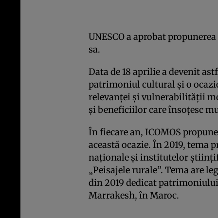
UNESCO a aprobat propunerea l
sa.
Data de 18 aprilie a devenit ast
patrimoniul cultural şi o ocazie
relevanţei şi vulnerabilităţii m
şi beneficiilor care însoţesc m
În fiecare an, ICOMOS propune
această ocazie. În 2019, tema
naţionale şi institutelor ştiinţi
„Peisajele rurale”. Tema are l
din 2019 dedicat patrimoniului
Marrakesh, în Maroc.