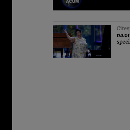
Citeş
reco
speci