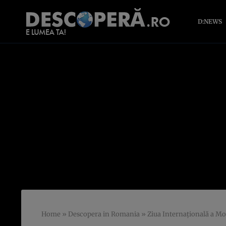
D:NEWS
Home
»
Descopera in Romania
»
Ziua Internaţională a Mo