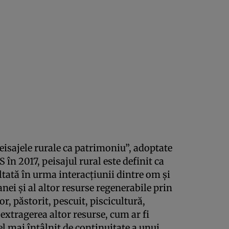
peisajele rurale ca patrimoniu”, adoptate
n 2017, peisajul rural este definit ca
ultată în urma interacţiunii dintre om şi
nei şi al altor resurse regenerabile prin
r, păstorit, pescuit, piscicultură,
 extragerea altor resurse, cum ar fi
cel mai întâlnit de continuitate a unui