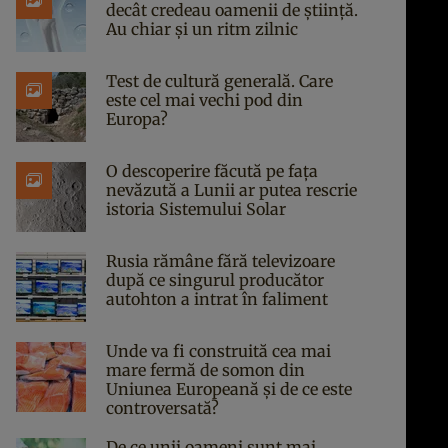
decât credeau oamenii de știință.
Au chiar și un ritm zilnic
Test de cultură generală. Care
este cel mai vechi pod din
Europa?
O descoperire făcută pe fața
nevăzută a Lunii ar putea rescrie
istoria Sistemului Solar
Rusia rămâne fără televizoare
după ce singurul producător
autohton a intrat în faliment
Unde va fi construită cea mai
mare fermă de somon din
Uniunea Europeană și de ce este
controversată?
De ce unii oameni sunt mai