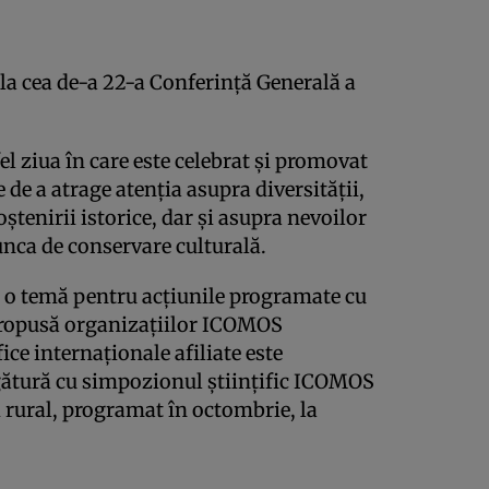
a cea de-a 22-a Conferinţă Generală a
fel ziua în care este celebrat şi promovat
 de a atrage atenţia asupra diversităţii,
oştenirii istorice, dar şi asupra nevoilor
unca de conservare culturală.
 o temă pentru acţiunile programate cu
 propusă organizaţiilor ICOMOS
fice internaţionale afiliate este
egătură cu simpozionul ştiinţific ICOMOS
 rural, programat în octombrie, la