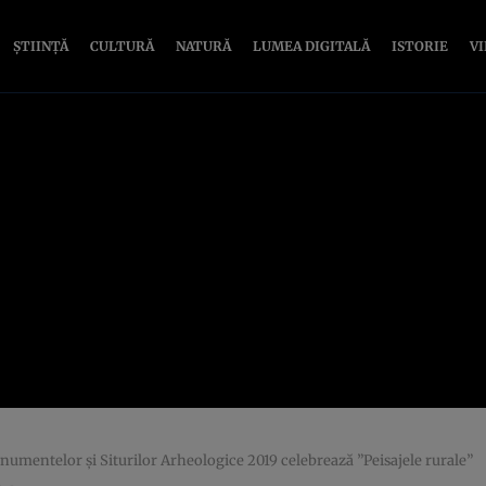
ȘTIINȚĂ
CULTURĂ
NATURĂ
LUMEA DIGITALĂ
ISTORIE
V
numentelor şi Siturilor Arheologice 2019 celebrează ”Peisajele rurale”