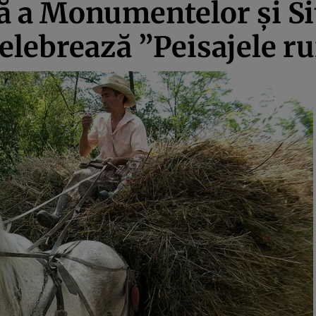
ă a Monumentelor şi Si
elebrează ”Peisajele ru