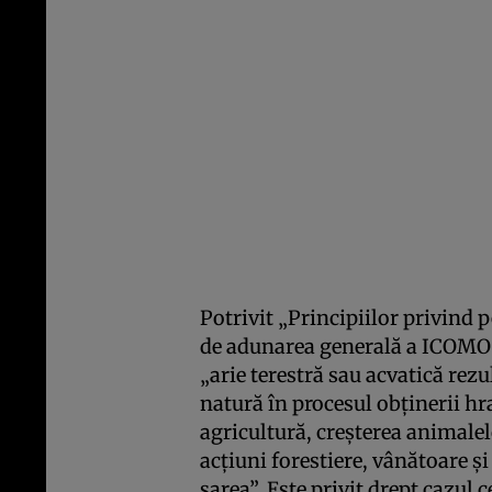
Potrivit „Principiilor privind 
de adunarea generală a ICOMOS î
„arie terestră sau acvatică rez
natură în procesul obţinerii hra
agricultură, creşterea animalelo
acţiuni forestiere, vânătoare şi
sarea”. Este privit drept cazul 