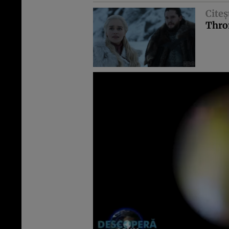
Citeş
Thron