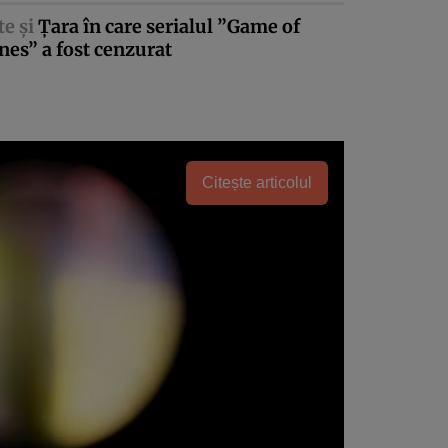
te şi
Ţara în care serialul ”Game of
es” a fost cenzurat
Citește articolul