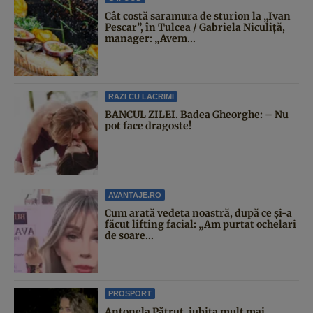
Cât costă saramura de sturion la „Ivan
Pescar”, în Tulcea / Gabriela Niculiță,
manager: „Avem...
RAZI CU LACRIMI
BANCUL ZILEI. Badea Gheorghe: – Nu
pot face dragoste!
AVANTAJE.RO
Cum arată vedeta noastră, după ce și-a
făcut lifting facial: „Am purtat ochelari
de soare...
PROSPORT
Antonela Pătruț, iubita mult mai