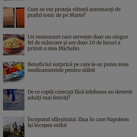
Cum se vor proteja viitorii astronauți de
praful toxic de pe Marte?
Un restaurant care servește doar un singur
fel de mâncare și are doar 20 de locuri a
primit o stea Michelin
Beneficiul surpriză pe care le-ar putea avea
medicamentele pentru slăbit
De ce copiii crescuți fără telefoane au devenit
adulți mai fericiți?
Începutul sfârşitului: Ziua în care Napoleon
îşi începea exilul