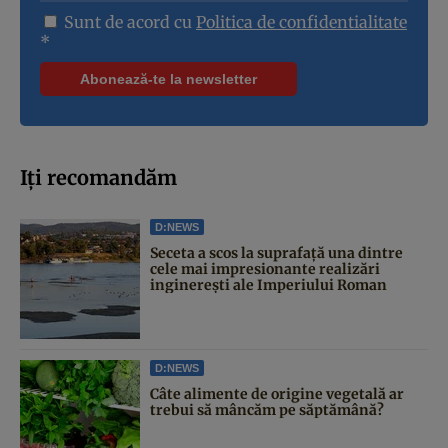
Sunt de acord cu
Politica de confidentialitate
*
Iți recomandăm
D:NEWS
Seceta a scos la suprafață una dintre
cele mai impresionante realizări
inginerești ale Imperiului Roman
D:NEWS
Câte alimente de origine vegetală ar
trebui să mâncăm pe săptămână?