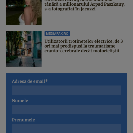
tânără a milionarului Arpad Paszkany,
s-a fotografiat în jacuzzi
MEDIAFAX.RO
Utilizatorii trotinetelor electrice, de 3
ori mai predispuși la traumatisme
cranio-cerebrale decât motocicliștii
Adresa de email*
Numele
Prenumele