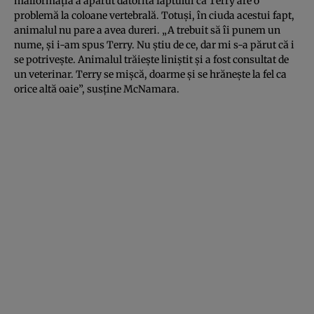
malformaţia a apărut datorită faptului că Terry are o
problemă la coloane vertebrală. Totuşi, în ciuda acestui fapt,
animalul nu pare a avea dureri. „A trebuit să îi punem un
nume, şi i-am spus Terry. Nu ştiu de ce, dar mi s-a părut că i
se potriveşte. Animalul trăieşte liniştit şi a fost consultat de
un veterinar. Terry se mişcă, doarme şi se hrăneşte la fel ca
orice altă oaie”, susţine McNamara.