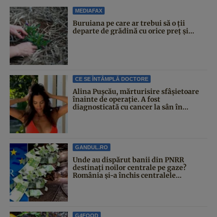
MEDIAFAX
Buruiana pe care ar trebui să o ții
departe de grădină cu orice preț și...
CE SE ÎNTÂMPLĂ DOCTORE
Alina Pușcău, mărturisire sfâșietoare
înainte de operație. A fost
diagnosticată cu cancer la sân în...
GANDUL.RO
Unde au dispărut banii din PNRR
destinați noilor centrale pe gaze?
România și-a închis centralele...
G4FOOD