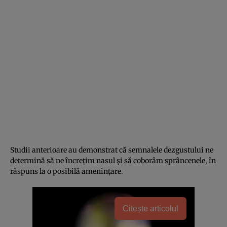
Studii anterioare au demonstrat că semnalele dezgustului ne
determină să ne încreţim nasul şi să coborâm sprâncenele, în
răspuns la o posibilă ameninţare.
Citește articolul