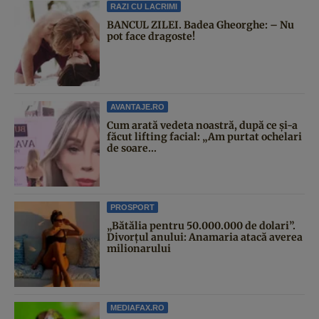
RAZI CU LACRIMI
BANCUL ZILEI. Badea Gheorghe: – Nu
pot face dragoste!
AVANTAJE.RO
Cum arată vedeta noastră, după ce și-a
făcut lifting facial: „Am purtat ochelari
de soare...
PROSPORT
„Bătălia pentru 50.000.000 de dolari”.
Divorțul anului: Anamaria atacă averea
milionarului
MEDIAFAX.RO