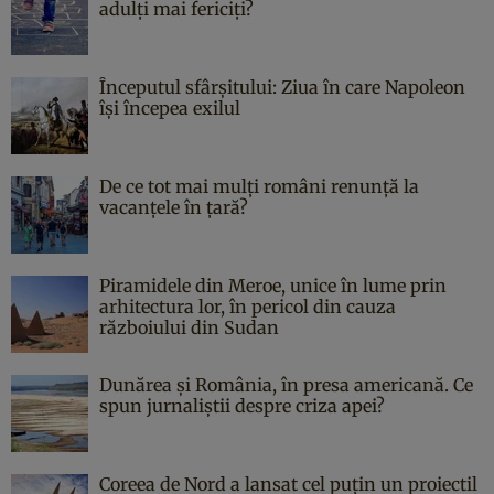
adulți mai fericiți?
Începutul sfârşitului: Ziua în care Napoleon
îşi începea exilul
De ce tot mai mulți români renunță la
vacanțele în țară?
Piramidele din Meroe, unice în lume prin
arhitectura lor, în pericol din cauza
războiului din Sudan
Dunărea și România, în presa americană. Ce
spun jurnaliștii despre criza apei?
Coreea de Nord a lansat cel puțin un proiectil