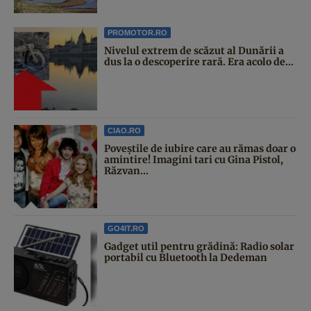
PROMOTOR.RO
Nivelul extrem de scăzut al Dunării a
dus la o descoperire rară. Era acolo de...
CIAO.RO
Poveştile de iubire care au rămas doar o
amintire! Imagini tari cu Gina Pistol,
Răzvan...
GO4IT.RO
Gadget util pentru grădină: Radio solar
portabil cu Bluetooth la Dedeman