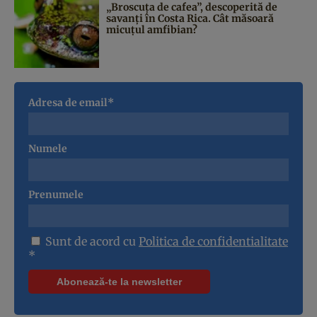
„Broscuța de cafea”, descoperită de
savanți în Costa Rica. Cât măsoară
micuțul amfibian?
Adresa de email*
Numele
Prenumele
Sunt de acord cu
Politica de confidentialitate
*