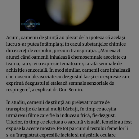
Acum, oamenii de ştiinţă au plecat de la ipoteza că acelaşi
lucru s-ar putea întâmpla şi în cazul substanţelor chimice
din excreţiile corpului, precum transpiraţia. „Mai exact,
atunci când oamenii inhalează chemosemnale asociate cu
teama, iau şi ei o expresie temătoare şi arată semnale de
achiziţie senzorială. În mod similar, oamenii care inhalează
chemosemnale asociate cu dezgustul fac şi ei o expresie care
exprimă dezgustul şi etalează semnale senzoriale de
respingere”, a explicat dr. Gun Semin.
În studiu, oamenii de ştiinţă au prelevat mostre de
transpiraţie de lamai mulţi bărbaţi, în timp ce aceştia
urmăreau filme care fie la induceau frică, fie dezgust.
Ulterior, în timp ce efectuau o sarcină vizuală, femeile au fost
expuse la aceste mostre. Pe tot parcursul testului femeilor li
s-au înregistrat expresiile faciale şi mişcările oculare.