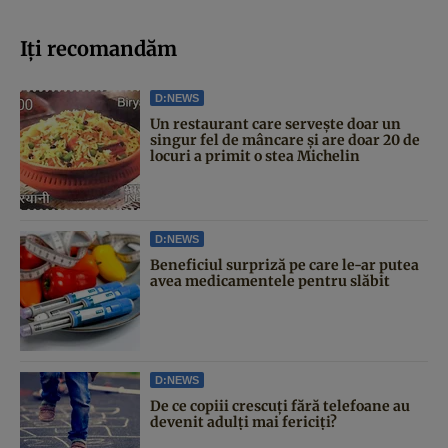
Iți recomandăm
D:NEWS
Un restaurant care servește doar un
singur fel de mâncare și are doar 20 de
locuri a primit o stea Michelin
D:NEWS
Beneficiul surpriză pe care le-ar putea
avea medicamentele pentru slăbit
D:NEWS
De ce copiii crescuți fără telefoane au
devenit adulți mai fericiți?