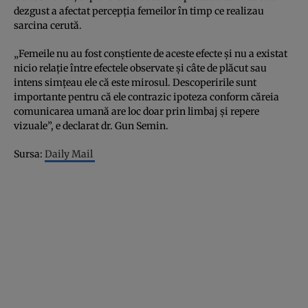
dezgust a afectat percepţia femeilor în timp ce realizau
sarcina cerută.
„Femeile nu au fost conştiente de aceste efecte şi nu a existat
nicio relaţie între efectele observate şi câte de plăcut sau
intens simţeau ele că este mirosul. Descoperirile sunt
importante pentru că ele contrazic ipoteza conform căreia
comunicarea umană are loc doar prin limbaj şi repere
vizuale”, e declarat dr. Gun Semin.
Sursa:
Daily Mail