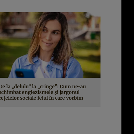
De la „delulu” la „cringe”: Cum ne-au
schimbat englezismele și jargonul
rețelelor sociale felul în care vorbim