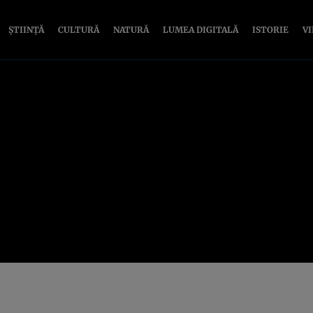
ȘTIINȚĂ
CULTURĂ
NATURĂ
LUMEA DIGITALĂ
ISTORIE
V