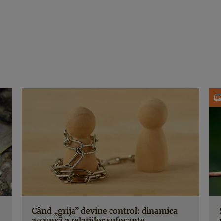
Când „grija” devine control: dinamica
ascunsă a relațiilor sufocante