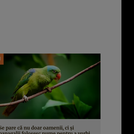
Se pare că nu doar oamenii, ci și
papagalii folosesc nume pentru a vorbi