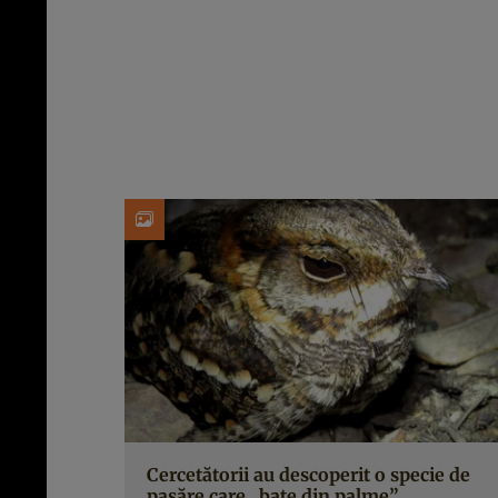
Cercetătorii au descoperit o specie de
pasăre care „bate din palme”