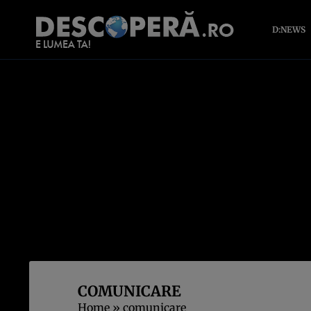
D:NEWS
COMUNICARE
Home
»
comunicare