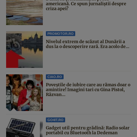
americană. Ce spun jurnaliștii despre
criza apei?
PROMOTOR.RO
Nivelul extrem de scăzut al Dunării a
dus la o descoperire rară. Era acolo de...
CIAO.RO
Poveştile de iubire care au rămas doar o
amintire! Imagini tari cu Gina Pistol,
Răzvan...
GO4IT.RO
Gadget util pentru grădină: Radio solar
portabil cu Bluetooth la Dedeman