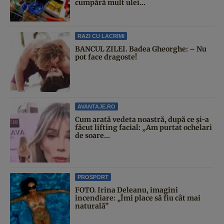
cumpără mult ulei...
RAZI CU LACRIMI
BANCUL ZILEI. Badea Gheorghe: – Nu
pot face dragoste!
AVANTAJE.RO
Cum arată vedeta noastră, după ce și-a
făcut lifting facial: „Am purtat ochelari
de soare...
PROSPORT
FOTO. Irina Deleanu, imagini
incendiare: „Îmi place să fiu cât mai
naturală”