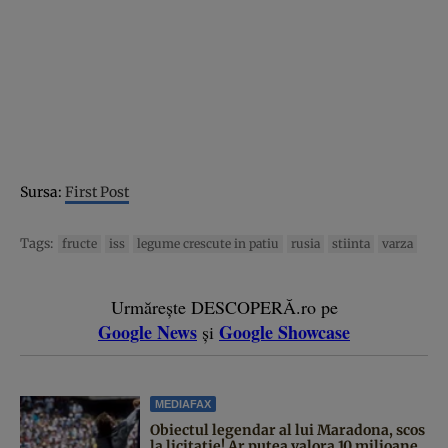
Sursa:
First Post
Tags:
fructe
iss
legume crescute in patiu
rusia
stiinta
varza
Urmărește DESCOPERĂ.ro pe
Google News
Google Showcase
și
MEDIAFAX
Obiectul legendar al lui Maradona, scos
la licitație! Ar putea valora 10 milioane