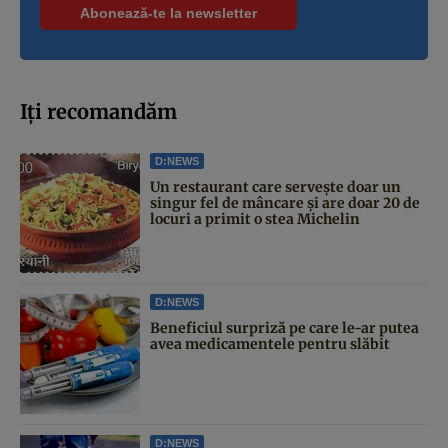
Iți recomandăm
D:NEWS
Un restaurant care servește doar un
singur fel de mâncare și are doar 20 de
locuri a primit o stea Michelin
D:NEWS
Beneficiul surpriză pe care le-ar putea
avea medicamentele pentru slăbit
D:NEWS