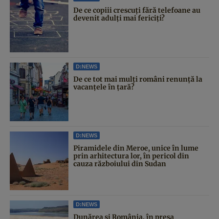
De ce copiii crescuți fără telefoane au
devenit adulți mai fericiți?
D:NEWS
De ce tot mai mulți români renunță la
vacanțele în țară?
D:NEWS
Piramidele din Meroe, unice în lume
prin arhitectura lor, în pericol din
cauza războiului din Sudan
D:NEWS
Dunărea și România, în presa