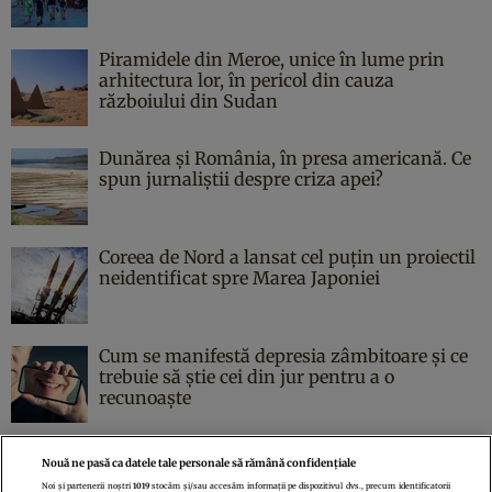
Piramidele din Meroe, unice în lume prin
arhitectura lor, în pericol din cauza
războiului din Sudan
Dunărea și România, în presa americană. Ce
spun jurnaliștii despre criza apei?
Coreea de Nord a lansat cel puțin un proiectil
neidentificat spre Marea Japoniei
Cum se manifestă depresia zâmbitoare și ce
trebuie să știe cei din jur pentru a o
recunoaște
Nouă ne pasă ca datele tale personale să rămână confidențiale
Noi și partenerii noștri
1019
stocăm și/sau accesăm informații pe dispozitivul dvs., precum identificatorii