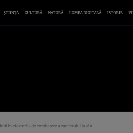
ȘTIINȚĂ
CULTURĂ
NATURĂ
LUMEA DIGITALĂ
ISTORIE
V
ntă în eforturile de combatere a cancerului la sân