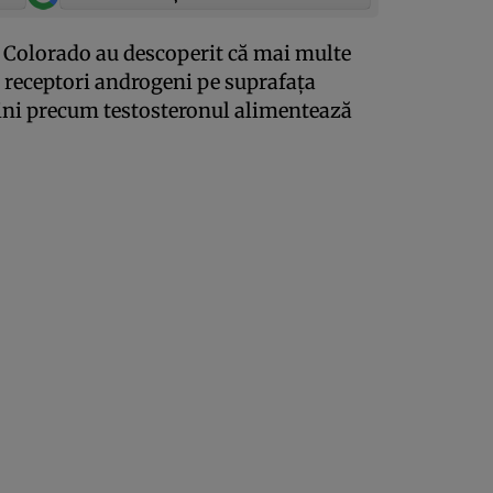
ea Colorado au descoperit că mai multe
ă receptori androgeni pe suprafaţa
lini precum testosteronul alimentează