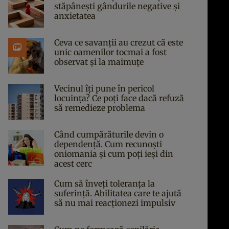
stăpânești gândurile negative și
anxietatea
Ceva ce savanții au crezut că este
unic oamenilor tocmai a fost
observat și la maimuțe
Vecinul îți pune în pericol
locuința? Ce poți face dacă refuză
să remedieze problema
Când cumpărăturile devin o
dependență. Cum recunoști
oniomania și cum poți ieși din
acest cerc
Cum să înveți toleranța la
suferință. Abilitatea care te ajută
să nu mai reacționezi impulsiv