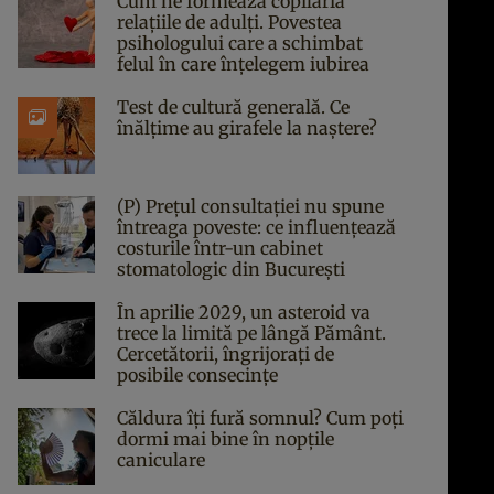
Cum ne formează copilăria
relațiile de adulți. Povestea
psihologului care a schimbat
felul în care înțelegem iubirea
Test de cultură generală. Ce
înălțime au girafele la naștere?
(P) Prețul consultației nu spune
întreaga poveste: ce influențează
costurile într-un cabinet
stomatologic din București
În aprilie 2029, un asteroid va
trece la limită pe lângă Pământ.
Cercetătorii, îngrijorați de
posibile consecințe
Căldura îți fură somnul? Cum poți
dormi mai bine în nopțile
caniculare