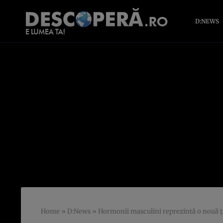
D:NEWS
Home
»
D:News
»
Hormonii masculini reprezintă o nouă ţi