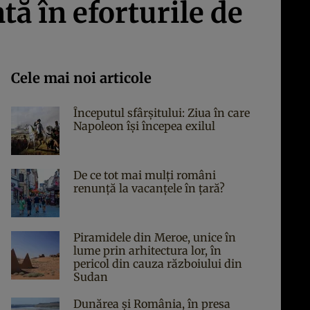
ă în eforturile de
Cele mai noi articole
Începutul sfârşitului: Ziua în care
Napoleon îşi începea exilul
De ce tot mai mulți români
renunță la vacanțele în țară?
Piramidele din Meroe, unice în
lume prin arhitectura lor, în
pericol din cauza războiului din
Sudan
Dunărea și România, în presa