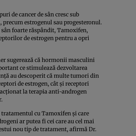
ipuri de cancer de sân cresc sub
, precum estrogenul sau progesteronul.
sân foarte răspândit, Tamoxifen,
eptorilor de estrogen pentru a opri
cher sugerează că hormonii masculini
mportant ce stimulează dezvoltarea
inţă au descoperit că multe tumori din
eptori de estrogen, cât şi receptori
acţionat la terapia anti-androgen
r.
ă tratamentul cu Tamoxifen şi care
rogeni ar putea fi cei care au cel mai
estui nou tip de tratament, afirmă Dr.