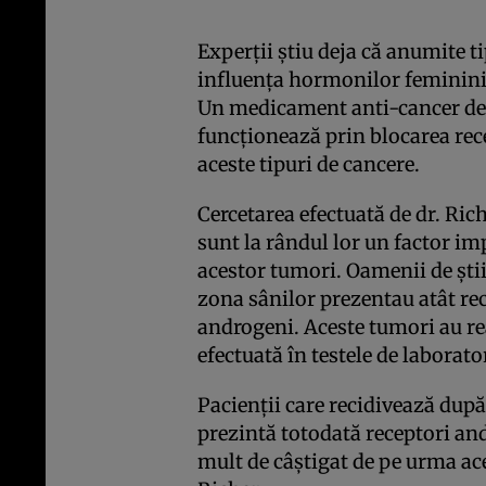
Experţii ştiu deja că anumite t
influenţa hormonilor feminini
Un medicament anti-cancer de 
funcţionează prin blocarea rec
aceste tipuri de cancere.
Cercetarea efectuată de dr. Ri
sunt la rândul lor un factor i
acestor tumori. Oamenii de şti
zona sânilor prezentau atât rec
androgeni. Aceste tumori au re
efectuată în testele de laborato
Pacienţii care recidivează dup
prezintă totodată receptori and
mult de câştigat de pe urma ac