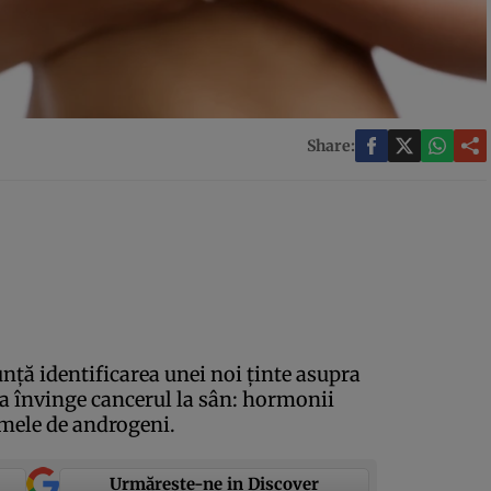
Share:
nţă identificarea unei noi ţinte asupra
 a învinge cancerul la sân: hormonii
umele de androgeni.
Urmărește-ne in Discover