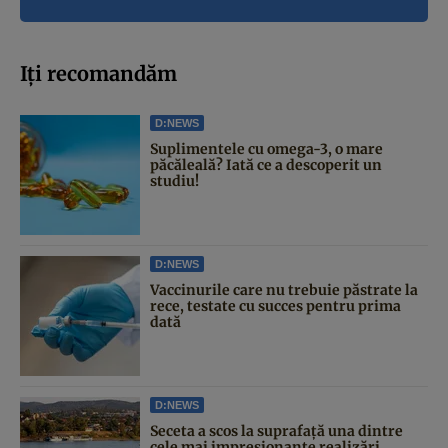
Iți recomandăm
D:NEWS
Suplimentele cu omega-3, o mare
păcăleală? Iată ce a descoperit un
studiu!
D:NEWS
Vaccinurile care nu trebuie păstrate la
rece, testate cu succes pentru prima
dată
D:NEWS
Seceta a scos la suprafață una dintre
cele mai impresionante realizări