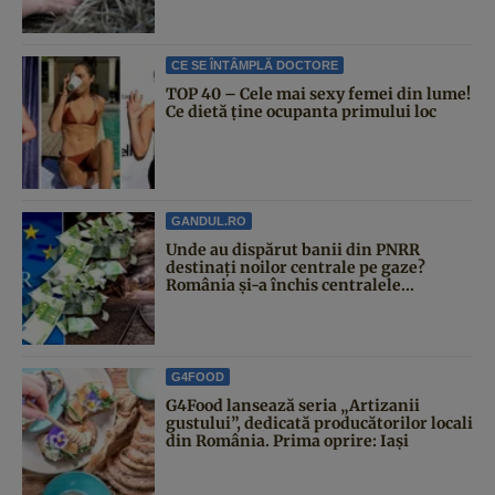
CE SE ÎNTÂMPLĂ DOCTORE
TOP 40 – Cele mai sexy femei din lume!
Ce dietă ține ocupanta primului loc
GANDUL.RO
Unde au dispărut banii din PNRR
destinați noilor centrale pe gaze?
România și-a închis centralele...
G4FOOD
G4Food lansează seria „Artizanii
gustului”, dedicată producătorilor locali
din România. Prima oprire: Iași