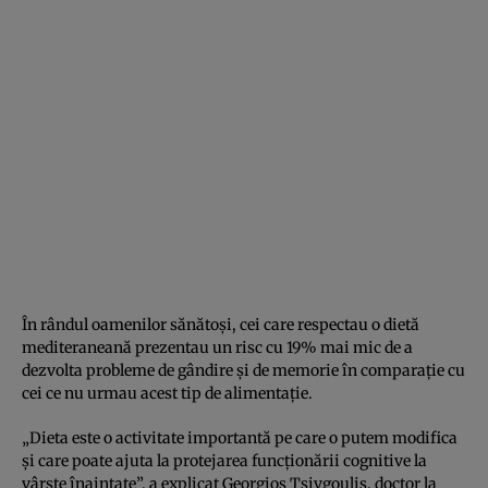
În rândul oamenilor sănătoşi, cei care respectau o dietă
mediteraneană prezentau un risc cu 19% mai mic de a
dezvolta probleme de gândire şi de memorie în comparaţie cu
cei ce nu urmau acest tip de alimentaţie.
„Dieta este o activitate importantă pe care o putem modifica
şi care poate ajuta la protejarea funcţionării cognitive la
vârste înaintate”, a explicat Georgios Tsivgoulis, doctor la