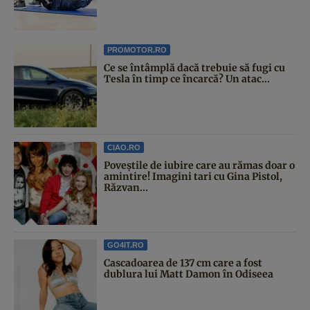
PROMOTOR.RO
Ce se întâmplă dacă trebuie să fugi cu
Tesla în timp ce încarcă? Un atac...
CIAO.RO
Poveştile de iubire care au rămas doar o
amintire! Imagini tari cu Gina Pistol,
Răzvan...
GO4IT.RO
Cascadoarea de 137 cm care a fost
dublura lui Matt Damon în Odiseea