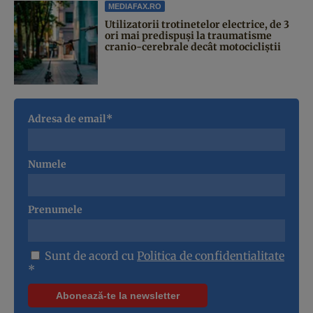
MEDIAFAX.RO
Utilizatorii trotinetelor electrice, de 3
ori mai predispuși la traumatisme
cranio-cerebrale decât motocicliștii
Adresa de email*
Numele
Prenumele
Sunt de acord cu
Politica de confidentialitate
*