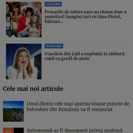
CIAO.RO
Poveştile de iubire care au rămas doar o
amintire! Imagini tari cu Gina Pistol,
Răzvan...
GO4IT.RO
O jucărie din Lidl a explodat la căldură:
copil cu grefă de piele
Cele mai noi articole
Unul dintre cele mai spectaculoase puncte de
belvedere din România va fi restaurat
Astronomii ar fi descoperit prima exolună