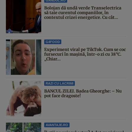
GANDUL.RO
Bolojan dă undă verde Transelectrica
să taie curentul companiilor, în
contextul crizei energetice. Cu cât...
G4FOOD
Experiment viral pe TikTok. Cum se coc
fursecuri în mașină, într-o zi cu 38°C.
„Chiar...
RAZI CU LACRIMI
BANCUL ZILEI. Badea Gheorghe: – Nu
pot face dragoste!
AVANTAJE.RO