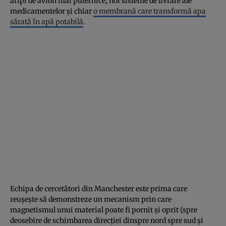
aripi de avion mai puternice, noi sisteme de livrare ale
medicamentelor şi chiar
o membrană care transformă apa
sărată în apă potabilă
.
Echipa de cercetători din Manchester este prima care
reuşeşte să demonstreze un mecanism prin care
magnetismul unui material poate fi pornit şi oprit (spre
deosebire de schimbarea direcţiei dinspre nord spre sud şi