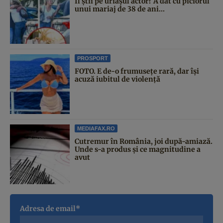
Îl știi pe uriașul actor? A dat cu piciorul
unui mariaj de 38 de ani...
PROSPORT
FOTO. E de-o frumusețe rară, dar își
acuză iubitul de violență
MEDIAFAX.RO
Cutremur în România, joi după-amiază.
Unde s-a produs și ce magnitudine a
avut
Adresa de email*