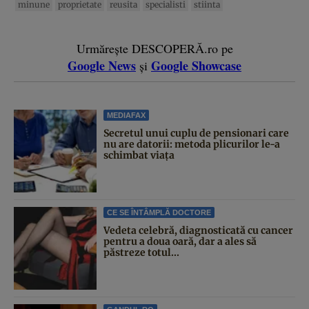
minune
proprietate
reusita
specialisti
stiinta
Urmărește DESCOPERĂ.ro pe
Google News
Google Showcase
și
MEDIAFAX
Secretul unui cuplu de pensionari care
nu are datorii: metoda plicurilor le-a
schimbat viața
CE SE ÎNTÂMPLĂ DOCTORE
Vedeta celebră, diagnosticată cu cancer
pentru a doua oară, dar a ales să
păstreze totul...