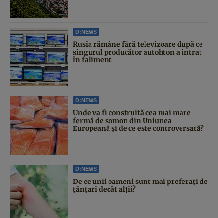
D:NEWS
Rusia rămâne fără televizoare după ce
singurul producător autohton a intrat
în faliment
D:NEWS
Unde va fi construită cea mai mare
fermă de somon din Uniunea
Europeană și de ce este controversată?
D:NEWS
De ce unii oameni sunt mai preferați de
țânțari decât alții?