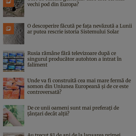
vechi pod din Europa?
O descoperire făcută pe fața nevăzută a Lunii
ar putea rescrie istoria Sistemului Solar
Rusia rămâne fără televizoare după ce
singurul producător autohton a intrat în
faliment
Unde va fi construită cea mai mare fermă de
somon din Uniunea Europeană și de ce este
controversată?
De ce unii oameni sunt mai preferați de
țânțari decât alții?
Au trecut 81 de ani de la lansarea primei