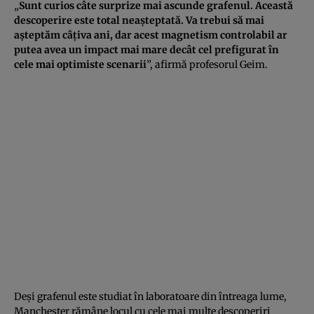
„
Sunt curios câte surprize mai ascunde grafenul. Această
descoperire este total neaşteptată. Va trebui să mai
aşteptăm câţiva ani, dar acest magnetism controlabil ar
putea avea un impact mai mare decât cel prefigurat în
cele mai optimiste scenarii
”, afirmă profesorul Geim.
Deşi grafenul este studiat în laboratoare din întreaga lume,
Manchester rămâne locul cu cele mai multe descoperiri