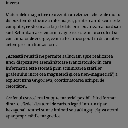
invers).
Materialele magnetice reprezintă un element cheie ale multor
dispozitive de stocare a informaţiei, printre care discurile de
computer, ce stochează biţi de date prin polarizarea nord sau
sud. Schimbarea orientării magnetice este un proces lent şi
consumator de energie, ce nu a fost incorporat în dispozitive
active precum tranzistorii.
„
Această reuşită ne permite să lucrăm spre realizarea
unor dispozitive asemănătoare tranzistorilor în care
informaţia este stocată prin schimbarea stărilor
grafenului între cea magnetică şi cea non-magnetică
”, a
explicat Irina Grigorieva, coordonatoarea echipei de
cercetători.
Grafenul este cel mai subţire material posibil, fiind format
dintr-o „fâşie” de atomi de carbon legaţi într-un tipar
hexagonal. Atunci sunt eliminaţi sau adăugaţi câţiva atomi
apar proprietăţile magnetice.