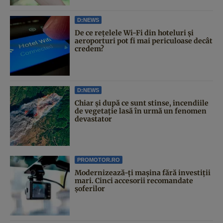
D:NEWS
De ce rețelele Wi-Fi din hoteluri și
aeroporturi pot fi mai periculoase decât
credem?
D:NEWS
Chiar și după ce sunt stinse, incendiile
de vegetație lasă în urmă un fenomen
devastator
PROMOTOR.RO
Modernizează-ți mașina fără investiții
mari. Cinci accesorii recomandate
șoferilor