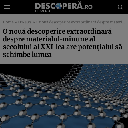
Home
»
D:News
»
O nouă descoperire extraordinară despre materialul-minune al secolului al XXI-lea are potenţialul să schimbe lumea
O nouă descoperire extraordinară
despre materialul-minune al
secolului al XXI-lea are potenţialul să
schimbe lumea