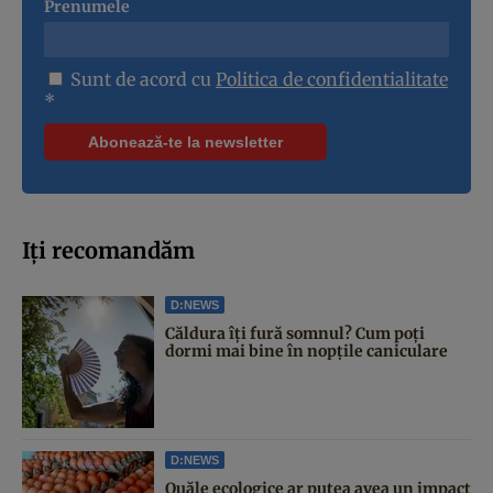
Prenumele
Sunt de acord cu
Politica de confidentialitate
*
Iți recomandăm
D:NEWS
Căldura îți fură somnul? Cum poți
dormi mai bine în nopțile caniculare
D:NEWS
Ouăle ecologice ar putea avea un impact