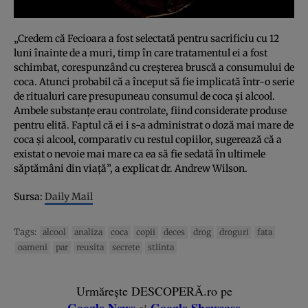
„Credem că Fecioara a fost selectată pentru sacrificiu cu 12
luni înainte de a muri, timp în care tratamentul ei a fost
schimbat, corespunzând cu creşterea bruscă a consumului de
coca. Atunci probabil că a început să fie implicată într-o serie
de ritualuri care presupuneau consumul de coca şi alcool.
Ambele substanţe erau controlate, fiind considerate produse
pentru elită. Faptul că ei i s-a administrat o doză mai mare de
coca şi alcool, comparativ cu restul copiilor, sugerează că a
existat o nevoie mai mare ca ea să fie sedată în ultimele
săptămâni din viaţă”, a explicat dr. Andrew Wilson.
Sursa:
Daily Mail
Tags:
alcool
analiza
coca
copii
deces
drog
droguri
fata
oameni
par
reusita
secrete
stiinta
Urmărește DESCOPERĂ.ro pe
Google News
Google Showcase
și