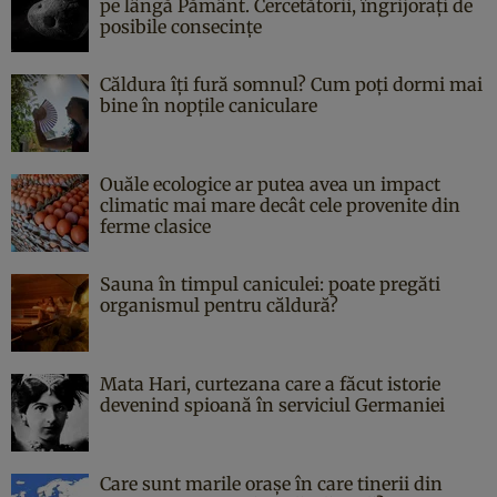
pe lângă Pământ. Cercetătorii, îngrijorați de
posibile consecințe
Căldura îți fură somnul? Cum poți dormi mai
bine în nopțile caniculare
Ouăle ecologice ar putea avea un impact
climatic mai mare decât cele provenite din
ferme clasice
Sauna în timpul caniculei: poate pregăti
organismul pentru căldură?
Mata Hari, curtezana care a făcut istorie
devenind spioană în serviciul Germaniei
Care sunt marile orașe în care tinerii din