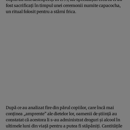
fost sacrificaţi în timpul unei ceremonii numite capacocha,
un ritual folosit pentru a stârni frica.
După ce au analizat fire din părul copiilor, care încă mai
conţinea „amprente” ale dietelor lor, oamenii de ştiinţă au
constatat că acestora li s-au administrat droguri şi alcool în
ultimele luni din viaţă pentru a putea fi stăpâniţi. Cantităţile