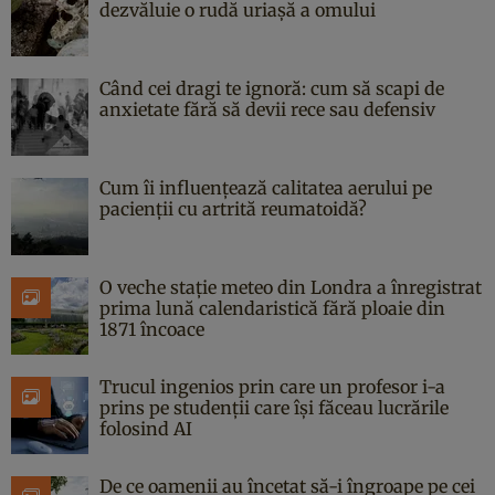
dezvăluie o rudă uriașă a omului
Când cei dragi te ignoră: cum să scapi de
anxietate fără să devii rece sau defensiv
Cum îi influențează calitatea aerului pe
pacienții cu artrită reumatoidă?
O veche stație meteo din Londra a înregistrat
prima lună calendaristică fără ploaie din
1871 încoace
Trucul ingenios prin care un profesor i-a
prins pe studenții care își făceau lucrările
folosind AI
De ce oamenii au încetat să-i îngroape pe cei