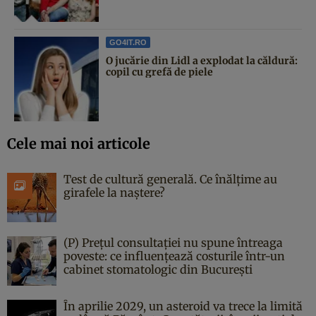
GO4IT.RO
O jucărie din Lidl a explodat la căldură:
copil cu grefă de piele
Cele mai noi articole
Test de cultură generală. Ce înălțime au
girafele la naștere?
(P) Prețul consultației nu spune întreaga
poveste: ce influențează costurile într-un
cabinet stomatologic din București
În aprilie 2029, un asteroid va trece la limită