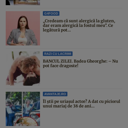
G4FOOD
„Credeam că sunt alergică la gluten,
dar eram alergică la fostul meu”. Ce
legătură pot...
RAZI CU LACRIMI
BANCUL ZILEI. Badea Gheorghe: – Nu
pot face dragoste!
AVANTAJE.RO
Îl știi pe uriașul actor? A dat cu piciorul
unui mariaj de 38 de ani...