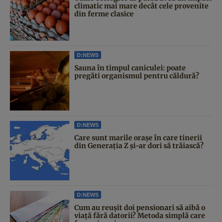
climatic mai mare decât cele provenite
din ferme clasice
D:NEWS
Sauna în timpul caniculei: poate
pregăti organismul pentru căldură?
D:NEWS
Care sunt marile orașe în care tinerii
din Generația Z și-ar dori să trăiască?
D:NEWS
Cum au reușit doi pensionari să aibă o
viață fără datorii? Metoda simplă care