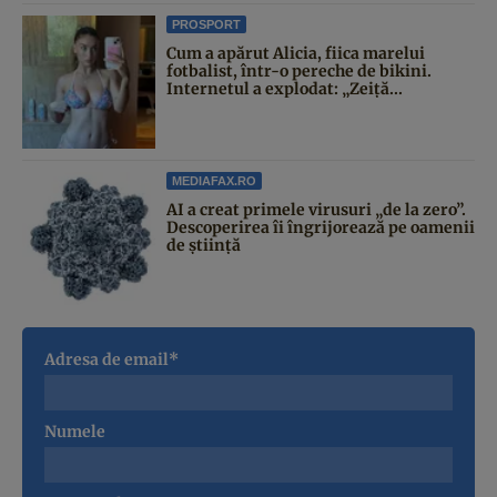
PROSPORT
Cum a apărut Alicia, fiica marelui
fotbalist, într-o pereche de bikini.
Internetul a explodat: „Zeiță...
MEDIAFAX.RO
AI a creat primele virusuri „de la zero”.
Descoperirea îi îngrijorează pe oamenii
de știință
Adresa de email*
Numele