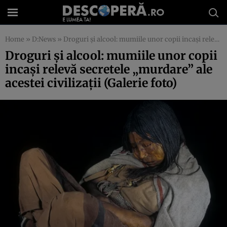
Home
»
D:News
»
Droguri şi alcool: mumiile unor copii incaşi relevă secretele „murdare” ale acestei civilizaţii (Galerie foto)
Droguri şi alcool: mumiile unor copii
incaşi relevă secretele „murdare” ale
acestei civilizaţii (Galerie foto)