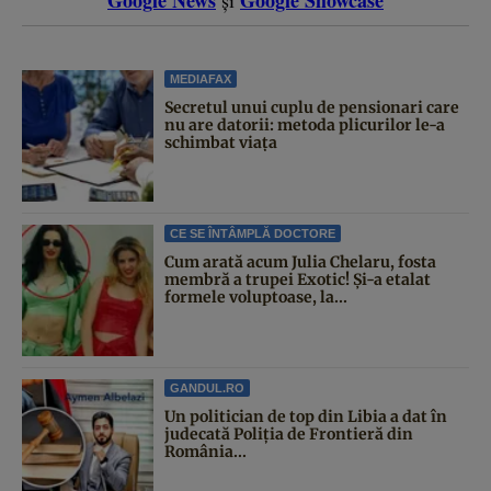
MEDIAFAX
Secretul unui cuplu de pensionari care
nu are datorii: metoda plicurilor le-a
schimbat viața
CE SE ÎNTÂMPLĂ DOCTORE
Cum arată acum Julia Chelaru, fosta
membră a trupei Exotic! Și-a etalat
formele voluptoase, la...
GANDUL.RO
Un politician de top din Libia a dat în
judecată Poliția de Frontieră din
România...