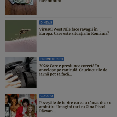
face minuni
D:NEWS
Virusul West Nile face ravagii în
Europa. Care este situația în România?
PROMOTOR.RO
2026: Care e presiunea corectă în
anvelope pe caniculă. Cauciucurile de
iarnă pot să facă...
CIAO.RO
Poveştile de iubire care au rămas doar o
amintire! Imagini tari cu Gina Pistol,
Răzvan...