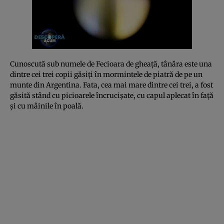
Cunoscută sub numele de Fecioara de gheaţă, tânăra este una
dintre cei trei copii găsiţi în mormintele de piatră de pe un
munte din Argentina. Fata, cea mai mare dintre cei trei, a fost
găsită stând cu picioarele încrucişate, cu capul aplecat în faţă
şi cu mâinile în poală.