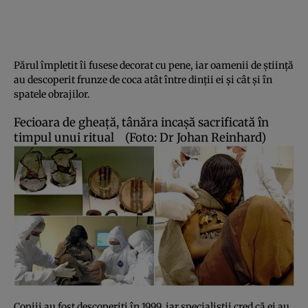
Părul împletit îi fusese decorat cu pene, iar oamenii de ştiinţă
au descoperit frunze de coca atât între dinţii ei şi cât şi în
spatele obrajilor.
Fecioara de gheaţă, tânăra incaşă sacrificată în
timpul unui ritual
(Foto: Dr Johan Reinhard)
Copiii au fost descoperiţi în 1999, iar specialiştii cred că ei au