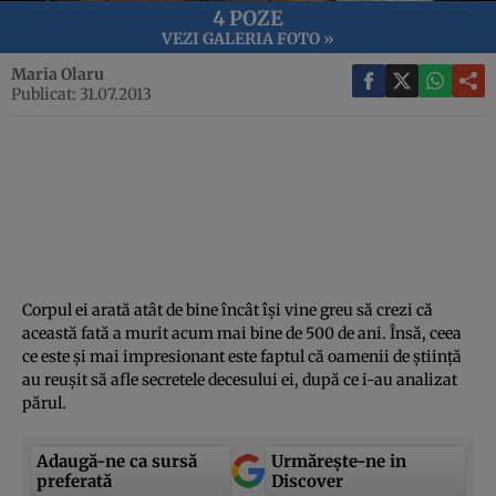
4 POZE
VEZI GALERIA FOTO »
Maria Olaru
Publicat: 31.07.2013
Corpul ei arată atât de bine încât îşi vine greu să crezi că
această fată a murit acum mai bine de 500 de ani. Însă, ceea
ce este şi mai impresionant este faptul că oamenii de ştiinţă
au reuşit să afle secretele decesului ei, după ce i-au analizat
părul.
Adaugă-ne ca sursă
Urmărește-ne in
preferată
Discover