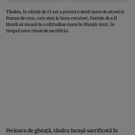
Tânăra, în vârstă de 13 ani a primit o doză mare de alcool şi
frunze de coca, care stau la baza cocainei, înainte de a fi
lăsată să moară la o altitudine mare în Munţii Anzi, în
timpul unui ritual de sacrificiu.
Fecioara de gheaţă, tânăra incaşă sacrificată în