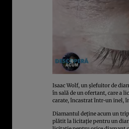
Isaac Wolf, un şlefuitor de dia
în sală de un ofertant, care a l
carate, încastrat într-un inel, î
Diamantul deţine acum un trip
plătit la licitaţie pentru un di
licitaţie pentru orice diamant c