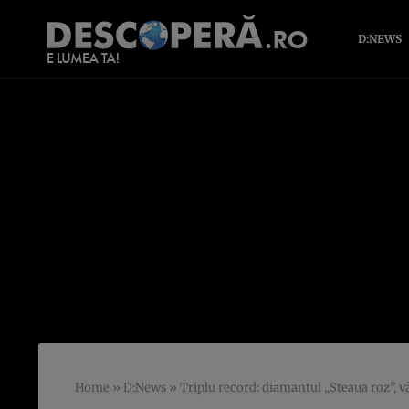
D:NEWS
Home
»
D:News
»
Triplu record: diamantul „Steaua roz”, 