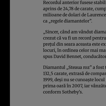
Recordul anterior fusese stabil
aprins de 24,78 de carate, cum
milioane de dolari de Laurence
ca „regele diamantelor”.
„Sincer, când am vândut diaman
crezut că va fi un record pentr
preţul din seara aceasta este 
locuri, în ordinea celor mai mar
spus David Bennet, conducătorul
Diamantul „Steaua roz” a fost t
132,5 carate, extrasă de compa
1999, deşi nu se cunoaşte locul
prima oară în 2007, iar vânzăto
conform Sotheby’s.