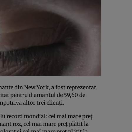
mante din New York, a fost reprezentat
icitat pentru diamantul de 59,60 de
mpotriva altor trei clienţi.
lu record mondial: cel mai mare preţ
amant roz, cel mai mare preţ plătit la
olorat şi cel mai mare preţ plătit la