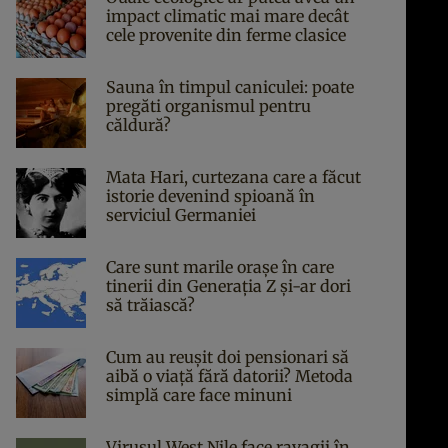
impact climatic mai mare decât
cele provenite din ferme clasice
Sauna în timpul caniculei: poate
pregăti organismul pentru
căldură?
Mata Hari, curtezana care a făcut
istorie devenind spioană în
serviciul Germaniei
Care sunt marile orașe în care
tinerii din Generația Z și-ar dori
să trăiască?
Cum au reușit doi pensionari să
aibă o viață fără datorii? Metoda
simplă care face minuni
Virusul West Nile face ravagii în