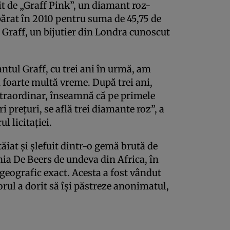
it de „Graff Pink”, un diamant roz-
părat în 2010 pentru suma de 45,75 de
 Graff, un bijutier din Londra cunoscut
tul Graff, cu trei ani în urmă, am
u foarte multă vreme. După trei ani,
extraordinar, înseamnă că pe primele
i preţuri, se află trei diamante roz”, a
 licitaţiei.
ăiat şi şlefuit dintr-o gemă brută de
nia De Beers de undeva din Africa, în
 geografic exact. Acesta a fost vândut
rul a dorit să îşi păstreze anonimatul,