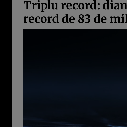
Triplu record: dia
record de 83 de mi