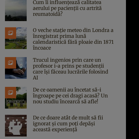
Cum îi influențează calitatea
aerului pe pacienții cu artrită
reumatoidă?
O veche stație meteo din Londra a
înregistrat prima lună
calendaristică fără ploaie din 1871
încoace
Trucul ingenios prin care un
profesor i-a prins pe studenții
care își făceau lucrările folosind
AI
De ce oamenii au încetat să-i
îngroape pe cei dragi acasă? Un
nou studiu încearcă să afle!
De ce doare atât de mult să fii
ignorat și cum poți depăși
această experiență