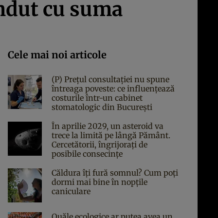
ândut cu suma
Cele mai noi articole
(P) Prețul consultației nu spune
întreaga poveste: ce influențează
costurile într-un cabinet
stomatologic din București
În aprilie 2029, un asteroid va
trece la limită pe lângă Pământ.
Cercetătorii, îngrijorați de
posibile consecințe
Căldura îți fură somnul? Cum poți
dormi mai bine în nopțile
caniculare
Ouăle ecologice ar putea avea un