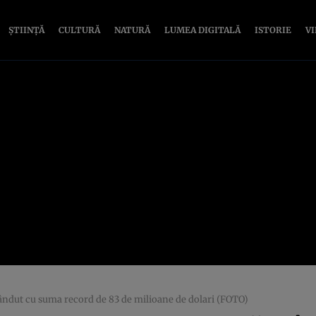
ȘTIINȚĂ
CULTURĂ
NATURĂ
LUMEA DIGITALĂ
ISTORIE
V
vândut cu suma record de 83 de milioane de dolari (FOTO)