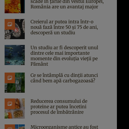
scade în țările din vestul Europei,
România are un avantaj major
Creierul ar putea intra într-o
nouă fază între 50 și 75 de ani,
descoperă un studiu
Un studiu ar fi descoperit unul
dintre cele mai importante
momente din evoluția vieții pe
Pământ
Ce se întâmplă cu dinții atunci
când bem apă carbogazoasă?
Reducerea consumului de
proteine ar putea încetini
procesul de îmbătrânire
Microorganisme antice au fost