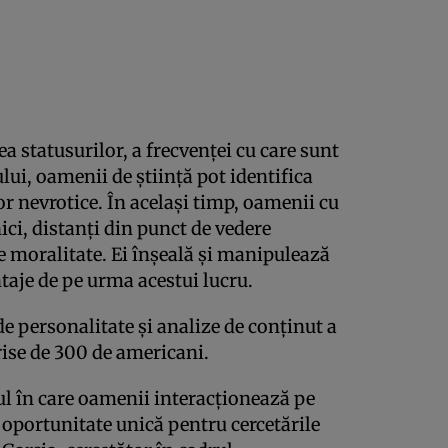
a statusurilor, a frecvenţei cu care sunt
lui, oamenii de ştiinţă pot identifica
or nevrotice. În acelaşi timp, oamenii cu
ici, distanţi din punct de vedere
e moralitate. Ei înşeală şi manipulează
taje de pe urma acestui lucru.
de personalitate şi analize de conţinut a
rise de 300 de americani.
l în care oamenii interacţionează pe
o oportunitate unică pentru cercetările