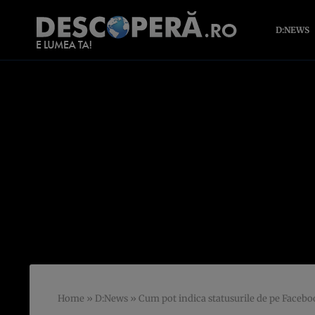
D:NEWS
Home
»
D:News
»
Cum pot indica statusurile de pe Facebo