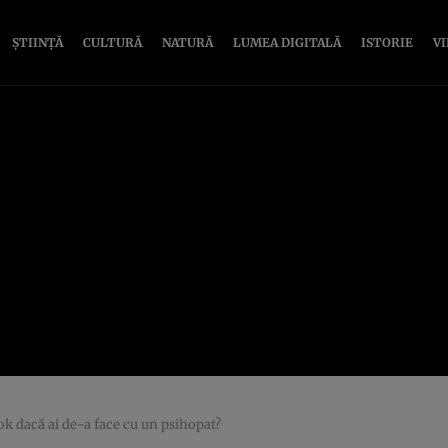
ȘTIINȚĂ
CULTURĂ
NATURĂ
LUMEA DIGITALĂ
ISTORIE
V
ok dacă ai de-a face cu un psihopat?