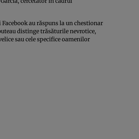
 Garcia, cercetător în cadrul
rii Facebook au răspuns la un chestionar
puteau distinge trăsăturile nevrotice,
elice sau cele specifice oamenilor