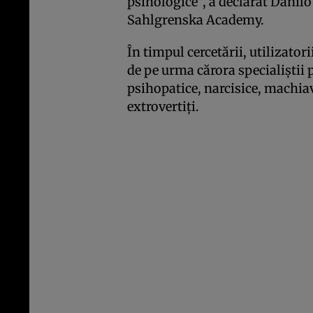
psihologice”, a declarat Danilo
Sahlgrenska Academy.
În timpul cercetării, utilizato
de pe urma cărora specialiştii 
psihopatice, narcisice, machiav
extrovertiţi.