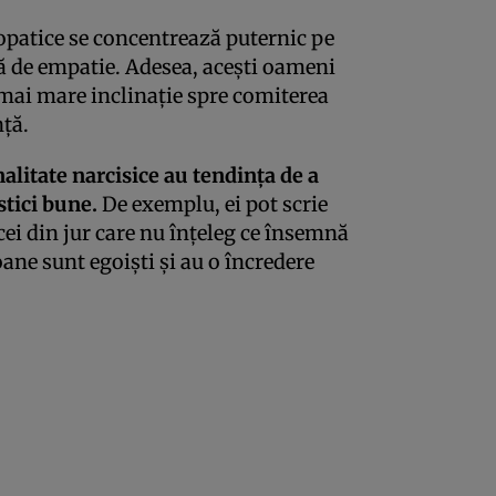
opatice se concentrează puternic pe
psă de empatie. Adesea, aceşti oameni
 mai mare inclinaţie spre comiterea
nţă.
nalitate narcisice au tendinţa de a
stici bune.
De exemplu, ei pot scrie
a cei din jur care nu înţeleg ce însemnă
oane sunt egoişti şi au o încredere