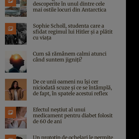
descoperite în unul dintre cele
mai ostile locuri din Antarctica
Sophie Scholl, studenta care a
sfidat regimul lui Hitler și a plătit
cu viața
Cum să rămânem calmi atunci
când suntem jigniți?
De ce unii oameni nu își cer
niciodată scuze și ce se întâmplă,
de fapt, în spatele acestui reflex
Efectul neștiut al unui
medicament pentru diabet folosit
de 60 de ani
Un prototip de ochelari le permite