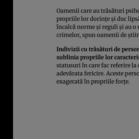
Oamenii care au trăsături psih
propriile lor dorinţe şi duc li
încalcă norme şi reguli şi au o
crimelor, spun oamenii de ştii
Indivizii cu trăsături de perso
sublinia propriile lor caracteri
statusuri în care fac referire l
adevărata fericire. Aceste pers
exagerată în propriile forţe.