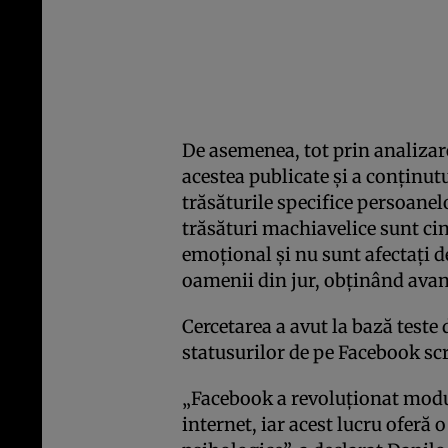
De asemenea, tot prin analizare
acestea publicate şi a conţinutu
trăsăturile specifice persoanel
trăsături machiavelice sunt cin
emoţional şi nu sunt afectaţi d
oamenii din jur, obţinând avan
Cercetarea a avut la bază teste 
statusurilor de pe Facebook sc
„Facebook a revoluţionat modu
internet, iar acest lucru oferă 