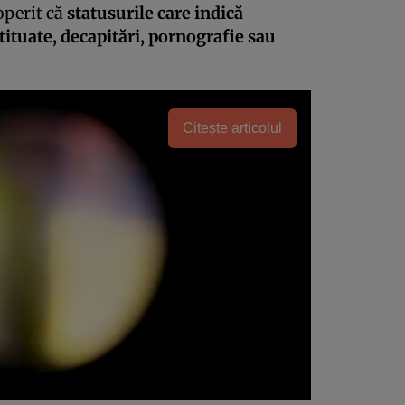
operit că
statusurile care indică
stituate, decapitări, pornografie sau
Citește articolul