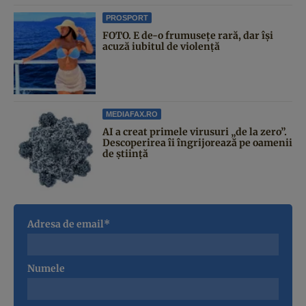
PROSPORT
FOTO. E de-o frumusețe rară, dar își
acuză iubitul de violență
MEDIAFAX.RO
AI a creat primele virusuri „de la zero”.
Descoperirea îi îngrijorează pe oamenii
de știință
Adresa de email*
Numele