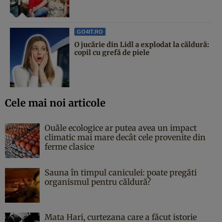
GO4IT.RO
O jucărie din Lidl a explodat la căldură:
copil cu grefă de piele
Cele mai noi articole
Ouăle ecologice ar putea avea un impact
climatic mai mare decât cele provenite din
ferme clasice
Sauna în timpul caniculei: poate pregăti
organismul pentru căldură?
Mata Hari, curtezana care a făcut istorie