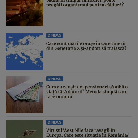
pregăti organismul pentru căldură?
D:NEWS
Care sunt marile orașe în care tinerii
din Generația Z și-ar dori să trăiască?
D:NEWS
Cum au reușit doi pensionari să aibă o
viață fără datorii? Metoda simplă care
face minuni
D:NEWS
Virusul West Nile face ravagii în
Europa. Care este situația în România?