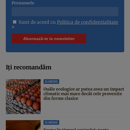
Prenumele
Sunt de acord cu
Politica de confidentialitate
*
Iți recomandăm
D:NEWS
Ouăle ecologice ar putea avea un impact
climatic mai mare decât cele provenite
din ferme clasice
D:NEWS
Sauna în timpul caniculei: poate