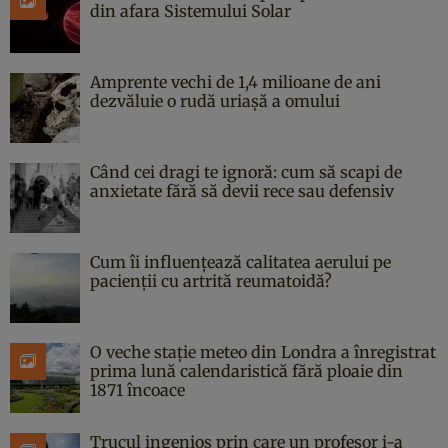
din afara Sistemului Solar
Amprente vechi de 1,4 milioane de ani
dezvăluie o rudă uriașă a omului
Când cei dragi te ignoră: cum să scapi de
anxietate fără să devii rece sau defensiv
Cum îi influențează calitatea aerului pe
pacienții cu artrită reumatoidă?
O veche stație meteo din Londra a înregistrat
prima lună calendaristică fără ploaie din
1871 încoace
Trucul ingenios prin care un profesor i-a