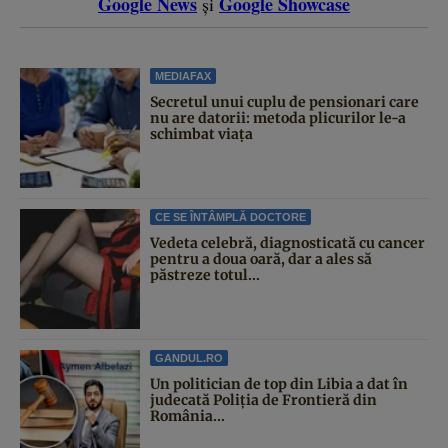
Google News
Google Showcase
și
MEDIAFAX
Secretul unui cuplu de pensionari care
nu are datorii: metoda plicurilor le-a
schimbat viața
CE SE ÎNTÂMPLĂ DOCTORE
Vedeta celebră, diagnosticată cu cancer
pentru a doua oară, dar a ales să
păstreze totul...
GANDUL.RO
Un politician de top din Libia a dat în
judecată Poliția de Frontieră din
România...