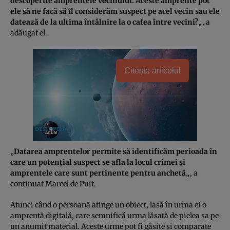
descoperite amprentele vecinului. Aceste amprente pot
ele să ne facă să îl considerăm suspect pe acel vecin sau ele
datează de la ultima întâlnire la o cafea între vecini?
„, a
adăugat el.
Citește articolul
„
Datarea amprentelor permite să identificăm perioada în
care un potenţial suspect se afla la locul crimei şi
amprentele care sunt pertinente pentru anchetă
„, a
continuat Marcel de Puit.
Atunci când o persoană atinge un obiect, lasă în urma ei o
amprentă digitală, care semnifică urma lăsată de pielea sa pe
un anumit material. Aceste urme pot fi găsite şi comparate