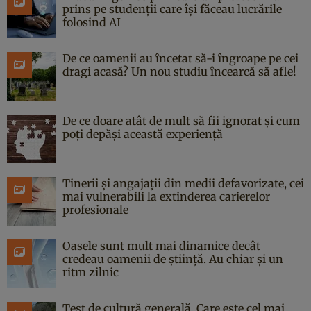
prins pe studenții care își făceau lucrările
folosind AI
De ce oamenii au încetat să-i îngroape pe cei
dragi acasă? Un nou studiu încearcă să afle!
De ce doare atât de mult să fii ignorat și cum
poți depăși această experiență
Tinerii și angajații din medii defavorizate, cei
mai vulnerabili la extinderea carierelor
profesionale
Oasele sunt mult mai dinamice decât
credeau oamenii de știință. Au chiar și un
ritm zilnic
Test de cultură generală. Care este cel mai