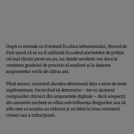
După ce metoda va fi testată în afara laboratorului, Marcel de
Puit speră că ea va fi utilizată în cadrul anchetelor de poliţie
cel mai târziu peste un an, iar datele recoltate vor duce la
creşterea gradului de precizie al analizei şi la datarea
amprentelor vechi de câţiva ani.
Până atunci, savantul olandez efectuează deja o serie de teste
suplimentare, încercând să determine – tot cu ajutorul
compuşilor chimici din amprentele digitale – dacă suspecţii
din anumite anchete se aflau sub influenţa drogurilor sau să
afle ceea ce aceştia au mâncat şi au băut în ziua comiterii
crimei sau a infracţiunii.