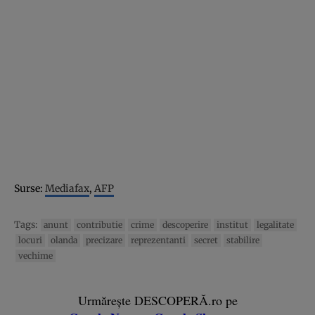
Surse:
Mediafax
,
AFP
Tags:
anunt
contributie
crime
descoperire
institut
legalitate
locuri
olanda
precizare
reprezentanti
secret
stabilire
vechime
Urmărește DESCOPERĂ.ro pe