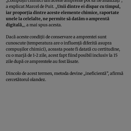
„Compuşii chimici din aceste amprente pot să fie analizaţi”,
a explicat Marcel de Puit. „
Unii dintre ei dispar cu timpul,
iar proporţia dintre aceste elemente chimice, raportate
unele la celelalte, ne permite să datăm o amprentă
digitală
„, a mai spus acesta.
Dacă aceste condiţii de conservare a amprentei sunt
cunoscute (temperatura are o influenţă diferită asupra
compuşilor chimici), aceasta poate fi datată cu certitudine,
cu o marjă de 1-2 zile, acest fapt fiind posibil inclusiv la 15
zile după ce amprentele au fost lăsate.
Dincolo de acest termen, metoda devine „ineficientă”, afirmă
cercetătorul olandez.