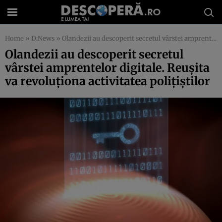
Home
»
D:News
»
Olandezii au descoperit secretul vârstei amprentelor digitale. Reuşita va revoluţiona activitatea poliţiştilor
Olandezii au descoperit secretul
vârstei amprentelor digitale. Reuşita
va revoluţiona activitatea poliţiştilor