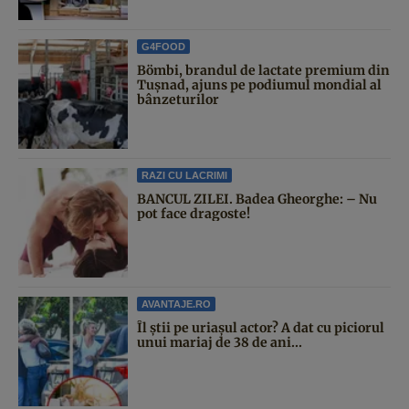
G4FOOD
Bömbi, brandul de lactate premium din
Tușnad, ajuns pe podiumul mondial al
bânzeturilor
RAZI CU LACRIMI
BANCUL ZILEI. Badea Gheorghe: – Nu
pot face dragoste!
AVANTAJE.RO
Îl știi pe uriașul actor? A dat cu piciorul
unui mariaj de 38 de ani...