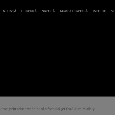
ȘTIINȚĂ
CULTURĂ
NATURĂ
LUMEA DIGITALĂ
ISTORIE
V
ome, prin aducerea în bord a fostului şef Ford Alan Mullaly