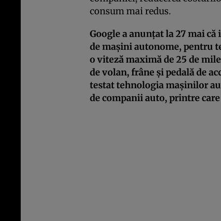
consum mai redus.
Google a anunţat la 27 mai că 
de maşini autonome, pentru tes
o viteză maximă de 25 de mile (
de volan, frâne şi pedală de ac
testat tehnologia maşinilor 
de companii auto, printre care