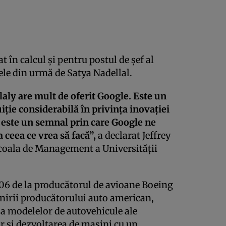
at în calcul şi pentru postul de şef al
ele din urmă de Satya Nadellal.
laly are mult de oferit Google. Este un
uiţie considerabilă în privinţa inovaţiei
este un semnal prin care Google ne
a ceea ce vrea să facă”,
a declarat Jeffrey
Şcoala de Management a Universităţii
006 de la producătorul de avioane Boeing
venirii producătorului auto american,
ă a modelelor de autovehicule ale
r şi dezvoltarea de maşini cu un