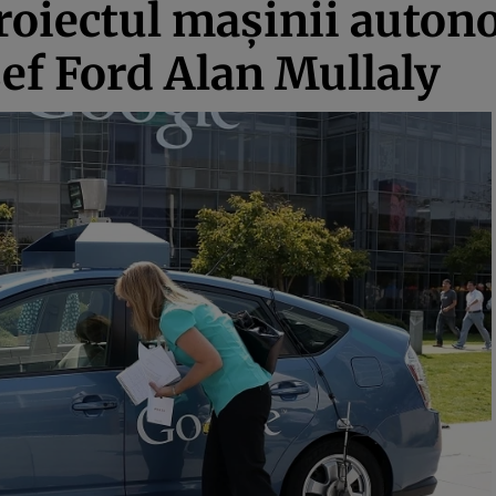
roiectul maşinii auton
şef Ford Alan Mullaly