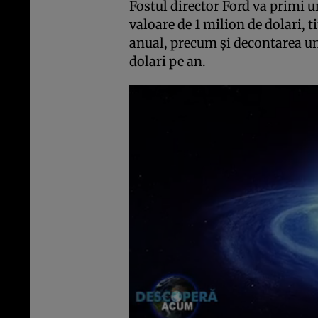
Fostul director Ford va primi u
valoare de 1 milion de dolari, t
anual, precum şi decontarea un
dolari pe an.