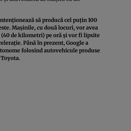
intenţionează să producă cel puţin 100
te. Maşinile, cu două locuri, vor avea
40 de kilometri) pe oră şi vor fi lipsite
celeraţie. Până în prezent, Google a
autonome folosind autovehicule produse
 Toyota.