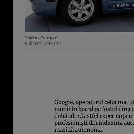
Marius Comper
Publicat: 17.07.2014
Google, operatorul celui mai ut
numit în board pe fostul direct
dobândind astfel experienţa un
profesionişti din industria aut
maşină autonomă.