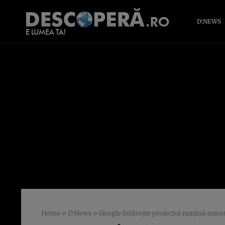
D:NEWS
Home
»
D:News
»
Google întăreşte proiectul maşinii auton