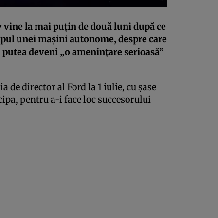
 vine la mai puţin de două luni după ce
tipul unei maşini autonome, despre care
r putea deveni „o ameninţare serioasă”
 de director al Ford la 1 iulie, cu şase
ipa, pentru a-i face loc succesorului