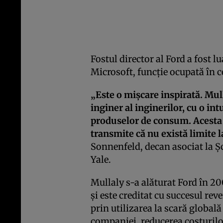
Fostul director al Ford a fost lu
Microsoft, funcţie ocupată în c
„Este o mişcare inspirată. Mul
inginer al inginerilor, cu o int
produselor de consum. Acesta 
transmite că nu există limite l
Sonnenfeld, decan asociat la 
Yale.
Mullaly s-a alăturat Ford în 2
şi este creditat cu succesul re
prin utilizarea la scară global
companiei, reducerea costurilo