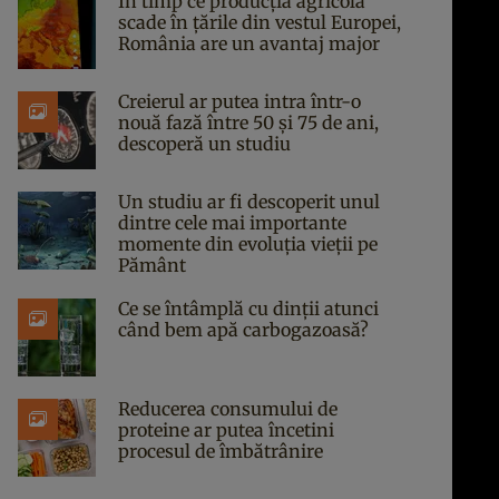
În timp ce producția agricolă
scade în țările din vestul Europei,
România are un avantaj major
Creierul ar putea intra într-o
nouă fază între 50 și 75 de ani,
descoperă un studiu
Un studiu ar fi descoperit unul
dintre cele mai importante
momente din evoluția vieții pe
Pământ
Ce se întâmplă cu dinții atunci
când bem apă carbogazoasă?
Reducerea consumului de
proteine ar putea încetini
procesul de îmbătrânire