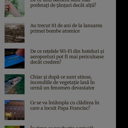
preferați de țânțari decât alții?
Au trecut 81 de ani de la lansarea
primei bombe atomice
De ce rețelele Wi-Fi din hoteluri și
aeroporturi pot fi mai periculoase
decât credem?
Chiar și după ce sunt stinse,
incendiile de vegetație lasă în
urmă un fenomen devastator
Ce se va întâmpla cu clădirea în
care a locuit Papa Francisc?