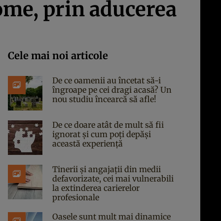
ome, prin aducerea
Cele mai noi articole
De ce oamenii au încetat să-i
îngroape pe cei dragi acasă? Un
nou studiu încearcă să afle!
De ce doare atât de mult să fii
ignorat și cum poți depăși
această experiență
Tinerii și angajații din medii
defavorizate, cei mai vulnerabili
la extinderea carierelor
profesionale
Oasele sunt mult mai dinamice