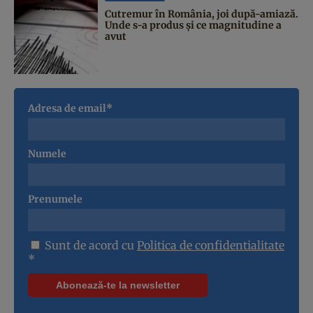
Cutremur în România, joi după-amiază.
Unde s-a produs și ce magnitudine a
avut
Adresa de email*
Numele
Prenumele
Sunt de acord cu
Politica de confidentialitate
*