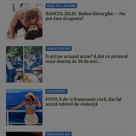
RAZI CU LACRIMI
BANCUL ZILEI. Badea Gheorghe: – Nu
pot face dragoste!
AVANTAJE.RO
Îl știi pe uriașul actor? A dat cu piciorul
unui mariaj de 38 de ani...
PROSPORT
FOTO. E de-o frumusețe rară, dar își
acuză iubitul de violență
MEDIAFAX.RO