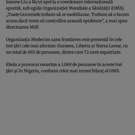
Joanne Liu a făcut apel la o coordonare internaţionată
sporită, sub egida Organizaţiei Mondiale a Sănătăţii (OMS).
„Toate Guvernele trebuie să se mobilizeze. Trebuie să o facem
acum dacă vrem să controlăm această epidemie”, a mai spus
directoarea MSF.
Organizaţia Medecins sans frontieres este prezentă în cele
trei ţări cele mai afectate: Guineea, Liberia şi Sierra Leone, cu
un total de 692 de persoane, dintre care 72 sunt expatriate.
Ebola a provocat moartea a 1.069 de persoane în aceste trei
ţări şi în Nigeria, conform celui mai recent bilanţ al OMS.