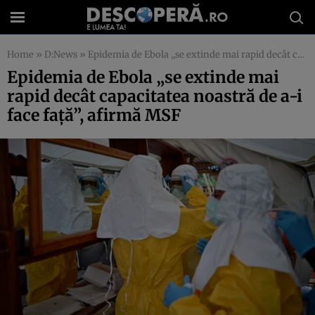
Home
»
D:News
»
Epidemia de Ebola „se extinde mai rapid decât capacitatea noastră de a-i face faţă”, afirmă MSF
Epidemia de Ebola „se extinde mai
rapid decât capacitatea noastră de a-i
face faţă”, afirmă MSF