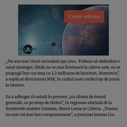
Citește articolul
„Nu am mai văzut niciodată aşa ceva. Trebuie să elaborăm o
nouă strategie, Ebola nu se mai limitează la câteva sate, ea se
propagă într-un oraş cu 1,3 milioane de locuitori, Monrovia”,
a explicat directoarea MSF, în cadrul unei conferinţe de presă
la Geneva.
Ea a adăugat că există în prezent „un climat de teamă
generală, ca pe timp de război”, în regiunea afectată de la
frontierele statelor Guineea, Sierra Leone şi Liberia. „Teama
nu este cel mai bun comportament”, a precizat Joanne Liu.