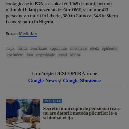
contagioase în 1976, s-a soldat cu 1.145 de morţi, potrivit
ultimului bilanţ prezentat de către OMS, şi anume 413
persoane au murit în Liberia, 380 în Guineea, 348 în Sierra
Leone şi patru în Nigeria.
Sursa:
Mediafax
Tags:
africa
avertizare
capacitate
directoare
ebola
epidemie
extindere
fata
organizaţie
rapid
vizita
Urmărește DESCOPERĂ.ro pe
Google News
Google Showcase
și
MEDIAFAX
Secretul unui cuplu de pensionari care
nu are datorii: metoda plicurilor le-a
schimbat viața