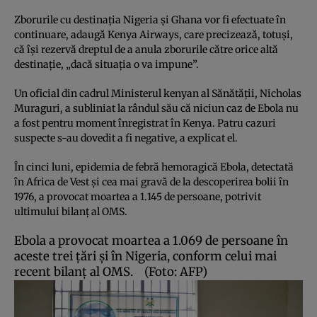
Zborurile cu destinaţia Nigeria şi Ghana vor fi efectuate în
continuare, adaugă Kenya Airways, care precizează, totuşi,
că îşi rezervă dreptul de a anula zborurile către orice altă
destinaţie, „dacă situaţia o va impune”.
Un oficial din cadrul Ministerul kenyan al Sănătăţii, Nicholas
Muraguri, a subliniat la rândul său că niciun caz de Ebola nu
a fost pentru moment înregistrat în Kenya. Patru cazuri
suspecte s-au dovedit a fi negative, a explicat el.
În cinci luni, epidemia de febră hemoragică Ebola, detectată
în Africa de Vest şi cea mai gravă de la descoperirea bolii în
1976, a provocat moartea a 1.145 de persoane, potrivit
ultimului bilanţ al OMS.
Ebola a provocat moartea a 1.069 de persoane în
aceste trei ţări şi în Nigeria, conform celui mai
recent bilanţ al OMS.
(Foto: AFP)