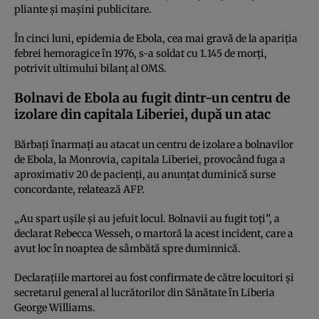
pliante şi maşini publicitare.
În cinci luni, epidemia de Ebola, cea mai gravă de la apariţia
febrei hemoragice în 1976, s-a soldat cu 1.145 de morţi,
potrivit ultimului bilanţ al OMS.
Bolnavi de Ebola au fugit dintr-un centru de
izolare din capitala Liberiei, după un atac
Bărbaţi înarmaţi au atacat un centru de izolare a bolnavilor
de Ebola, la Monrovia, capitala Liberiei, provocând fuga a
aproximativ 20 de pacienţi, au anunţat duminică surse
concordante, relatează AFP.
„Au spart uşile şi au jefuit locul. Bolnavii au fugit toţi”, a
declarat Rebecca Wesseh, o martoră la acest incident, care a
avut loc în noaptea de sâmbătă spre duminnică.
Declaraţiile martorei au fost confirmate de către locuitori şi
secretarul general al lucrătorilor din Sănătate în Liberia
George Williams.