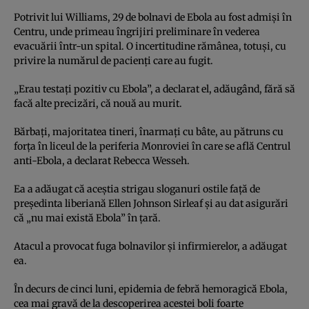
Potrivit lui Williams, 29 de bolnavi de Ebola au fost admişi în
Centru, unde primeau îngrijiri preliminare în vederea
evacuării într-un spital. O incertitudine rămânea, totuşi, cu
privire la numărul de pacienţi care au fugit.
„Erau testaţi pozitiv cu Ebola”, a declarat el, adăugând, fără să
facă alte precizări, că nouă au murit.
Bărbaţi, majoritatea tineri, înarmaţi cu bâte, au pătruns cu
forţa în liceul de la periferia Monroviei în care se află Centrul
anti-Ebola, a declarat Rebecca Wesseh.
Ea a adăugat că aceştia strigau sloganuri ostile faţă de
preşedinta liberiană Ellen Johnson Sirleaf şi au dat asigurări
că „nu mai există Ebola” în ţară.
Atacul a provocat fuga bolnavilor şi infirmierelor, a adăugat
ea.
În decurs de cinci luni, epidemia de febră hemoragică Ebola,
cea mai gravă de la descoperirea acestei boli foarte