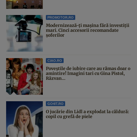
PROMOTOR.RO
Modernizează-ți mașina fără investiții
mari. Cinci accesorii recomandate
șoferilor
CIAO.RO
Poveştile de iubire care au rămas doar o
amintire! Imagini tari cu Gina Pistol,
Răzvan...
GO4IT.RO
O jucărie din Lidl a explodat la căldură:
copil cu grefă de piele