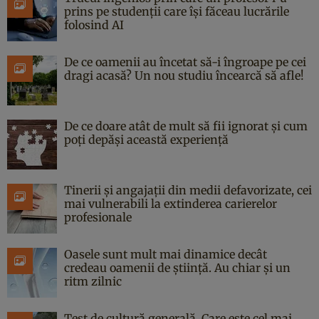
prins pe studenții care își făceau lucrările
folosind AI
De ce oamenii au încetat să-i îngroape pe cei
dragi acasă? Un nou studiu încearcă să afle!
De ce doare atât de mult să fii ignorat și cum
poți depăși această experiență
Tinerii și angajații din medii defavorizate, cei
mai vulnerabili la extinderea carierelor
profesionale
Oasele sunt mult mai dinamice decât
credeau oamenii de știință. Au chiar și un
ritm zilnic
Test de cultură generală. Care este cel mai