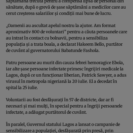
săptămâna trecută pentru a compensa lipsa de personal din
sănătate, după o grevă de şase săptămâni a medicilor care au
cerut creşterea salariilor şi condiţii mai bune de lucru.
„Oamenii au ascultat apelul nostru la ajutor. Am format
aproximativ 800 de voluntari” pentru a căuta persoanele care
au intrat în contact cu bolnavii, pentru a sensibiliza
populaţia şi a trata boala, a declarat Hakeem Bello, purtător
de cuvânt al guvernatorului Babatunde Fashola.
Patru persoane au murit din cauza febrei hemoragice Ebola,
iar alte şase persoane infectate primesc îngrijiri medicale la
Lagos, după ce un funcţionar liberian, Patrick Sawyer, a adus
virusul în metropola nigeriană la 20 iulie. El a decedat în
spital la 25 iulie.
Voluntarii au fost desfăşuraţi în 57 de districte, dar ar fi
necesari şi mai mulţi, în special pentru a îngriji persoanele
infectate, a adăugat purtătorul de cuvânt.
În paralel, Guvernul statului Lagos a lansat o campanie de
sensibilizare a populaţiei, desfăşurată prin presă, prin