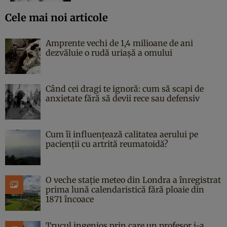
Cele mai noi articole
Amprente vechi de 1,4 milioane de ani
dezvăluie o rudă uriașă a omului
Când cei dragi te ignoră: cum să scapi de
anxietate fără să devii rece sau defensiv
Cum îi influențează calitatea aerului pe
pacienții cu artrită reumatoidă?
O veche stație meteo din Londra a înregistrat
prima lună calendaristică fără ploaie din
1871 încoace
Trucul ingenios prin care un profesor i-a