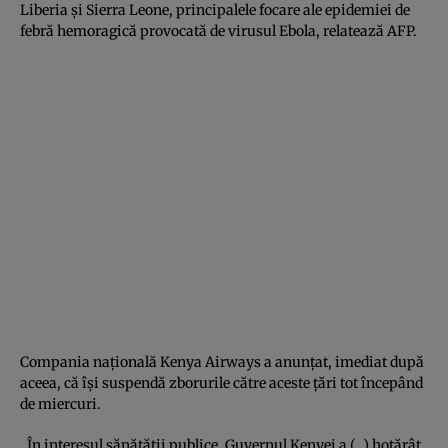
Liberia şi Sierra Leone, principalele focare ale epidemiei de
febră hemoragică provocată de virusul Ebola, relatează AFP.
Compania naţională Kenya Airways a anunţat, imediat după
aceea, că îşi suspendă zborurile către aceste ţări tot începând
de miercuri.
„În interesul sănătăţii publice, Guvernul Kenyei a (…) hotărât