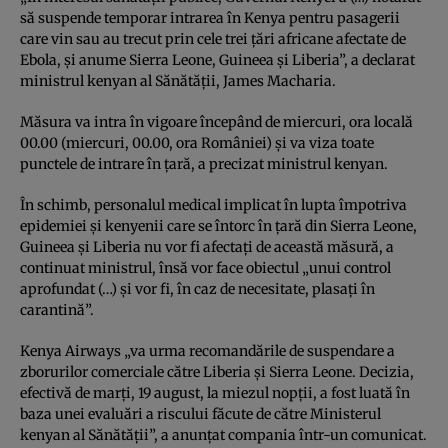
să suspende temporar intrarea în Kenya pentru pasagerii
care vin sau au trecut prin cele trei ţări africane afectate de
Ebola, şi anume Sierra Leone, Guineea şi Liberia”, a declarat
ministrul kenyan al Sănătăţii, James Macharia.
Măsura va intra în vigoare începând de miercuri, ora locală
00.00 (miercuri, 00.00, ora României) şi va viza toate
punctele de intrare în ţară, a precizat ministrul kenyan.
În schimb, personalul medical implicat în lupta împotriva
epidemiei şi kenyenii care se întorc în ţară din Sierra Leone,
Guineea şi Liberia nu vor fi afectaţi de această măsură, a
continuat ministrul, însă vor face obiectul „unui control
aprofundat (…) şi vor fi, în caz de necesitate, plasaţi în
carantină”.
Kenya Airways „va urma recomandările de suspendare a
zborurilor comerciale către Liberia şi Sierra Leone. Decizia,
efectivă de marţi, 19 august, la miezul nopţii, a fost luată în
baza unei evaluări a riscului făcute de către Ministerul
kenyan al Sănătăţii”, a anunţat compania într-un comunicat.