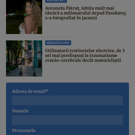
PROSPORT
Antonela Pătruț, iubita mult mai
tânără a milionarului Arpad Paszkany,
s-a fotografiat în jacuzzi
MEDIAFAX.RO
Utilizatorii trotinetelor electrice, de 3
ori mai predispuși la traumatisme
cranio-cerebrale decât motocicliștii
Adresa de email*
Numele
Prenumele