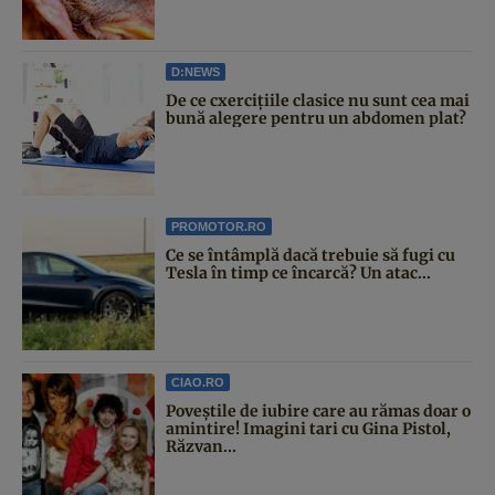
D:NEWS
De ce cxercițiile clasice nu sunt cea mai
bună alegere pentru un abdomen plat?
PROMOTOR.RO
Ce se întâmplă dacă trebuie să fugi cu
Tesla în timp ce încarcă? Un atac...
CIAO.RO
Poveştile de iubire care au rămas doar o
amintire! Imagini tari cu Gina Pistol,
Răzvan...