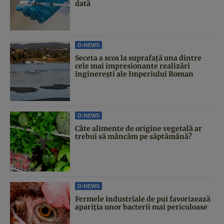
dată
D:NEWS
Seceta a scos la suprafață una dintre
cele mai impresionante realizări
inginerești ale Imperiului Roman
D:NEWS
Câte alimente de origine vegetală ar
trebui să mâncăm pe săptămână?
D:NEWS
Fermele industriale de pui favorizează
apariția unor bacterii mai periculoase