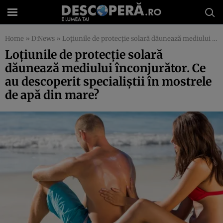
Home
»
D:News
»
Loţiunile de protecţie solară dăunează mediului înconjurător. Ce au descoperit specialiştii în mostrele de apă din mare?
Loţiunile de protecţie solară
dăunează mediului înconjurător. Ce
au descoperit specialiştii în mostrele
de apă din mare?