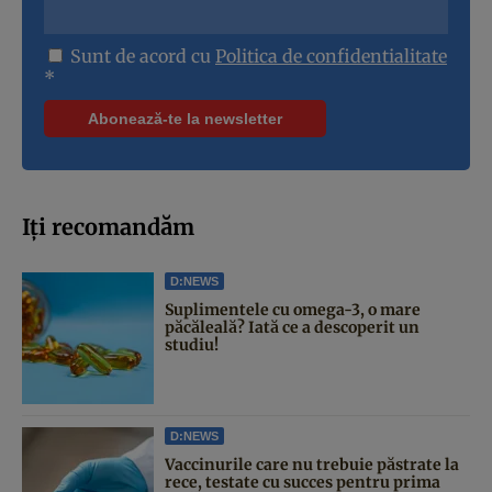
Sunt de acord cu
Politica de confidentialitate
*
Iți recomandăm
D:NEWS
Suplimentele cu omega-3, o mare
păcăleală? Iată ce a descoperit un
studiu!
D:NEWS
Vaccinurile care nu trebuie păstrate la
rece, testate cu succes pentru prima