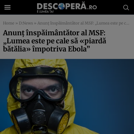
Home
»
D:News
»
Anunţ înspăimântător al MSF: „Lumea este pe cale să «piardă bătălia» împotriva Ebola”
Anunţ înspăimântător al MSF:
„Lumea este pe cale să «piardă
bătălia» împotriva Ebola”