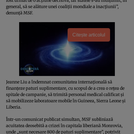
fost urmat de o acţiune decisivă, iar statele s-au mulţumit, în
general, să se alăture unei coaliţii mondiale a inacţiunii”,
denunţă MSF.
Citește articolul
Jeanne Liu a îndemnat comunitatea internaţională să
finanţeze paturi suplimentare, cu scopul de a crea o reţea de
spitale de campanie, să trimită personal medical calificat şi
să mobilizeze laboratoare mobile în Guineea, Sierra Leone şi
Liberia.
Într-un comunicat publicat simultan, MSF subliniază
acuitatea deosebită a crizei în capitala liberiană Monrovia,
unde „sunt necesare 800 de paturi suplimentare”, potrivit