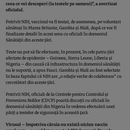
ceea ce vei descoperi (la testele pe oameni)”, a avertizat
oficialul.
Potrivit NIH, vaccinul va fi testat, de asemenea, pe voluntari
sănătoşi în Marea Britanie, Gambia şi Mali, după ce vor fi
finalizate detalii în acest sens cu oficiali în domeniul
Sănătăţii din aceste ţări.
Teste nu pot să fie efectuate, în prezent, în cele patru ţări
afectate de epidemie – Guineea, Sierra Leone, Liberia şi
Nigeria – din cauză că infrastructura în domeniul sănătăţii
nu le suportă, a spus Fauci. Gambia şi Mali au fost selectate
în baza faptului că NIH are „o relaţie veche de colaborare” cu
cercetători din aceste ţări.
Potrivit NIH, oficiali de la Centrele pentru Controlul şi
Prevenirea Bolilor (CDCP) poartă discuţii cu oficiali în
domeniul sănătăţii din Nigeria în vederea efectuării unei
părţi a testelor de siguranţă în această ţară.
Virusul – împotriva căruia nu există niciun vaccin