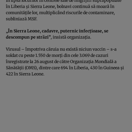
În lipsa locurilor în centrele sale de îmgrijiri suprapopulate
în Liberia şi Sierra Leone, bolnavi continuă să moară în
comunităţile lor, multiplicând riscurile de contaminare,
subliniază MSF.
„În Sierra Leone, cadavre, puternic infecţioase, se
descompun pe străzi”
, insistă organizaţia.
Virusul – împotriva căruia nu există niciun vaccin – s-a
soldat cu peste 1.550 de morţi din cele 3.069 de cazuri
înregistrate la 26 august de către Organizaţia Mondială a
Sănătăţii (OMS), dintre care 694 în Liberia, 430 în Guineea şi
422 în Sierra Leone.