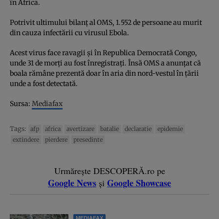
în Africa.
Potrivit ultimului bilanţ al OMS, 1.552 de persoane au murit
din cauza infectării cu virusul Ebola.
Acest virus face ravagii şi în Republica Democrată Congo,
unde 31 de morţi au fost înregistraţi. Însă OMS a anunţat că
boala rămâne prezentă doar în aria din nord-vestul în ţării
unde a fost detectată.
Sursa:
Mediafax
Tags:
afp
africa
avertizare
batalie
declaratie
epidemie
extindere
pierdere
presedinte
Urmărește DESCOPERĂ.ro pe
Google News
Google Showcase
și
MEDIAFAX