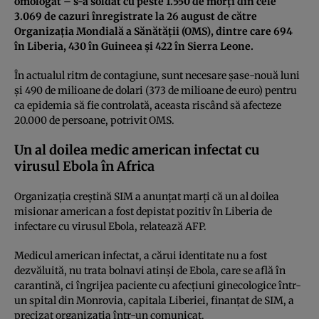
omologat – s-a soldat cu peste 1.550 de morţi din cele
3.069 de cazuri înregistrate la 26 august de către
Organizaţia Mondială a Sănătăţii (OMS), dintre care 694
în Liberia, 430 în Guineea şi 422 în Sierra Leone.
În actualul ritm de contagiune, sunt necesare şase-nouă luni
şi 490 de milioane de dolari (373 de milioane de euro) pentru
ca epidemia să fie controlată, aceasta riscând să afecteze
20.000 de persoane, potrivit OMS.
Un al doilea medic american infectat cu
virusul Ebola în Africa
Organizaţia creştină SIM a anunţat marţi că un al doilea
misionar american a fost depistat pozitiv în Liberia de
infectare cu virusul Ebola, relatează AFP.
Medicul american infectat, a cărui identitate nu a fost
dezvăluită, nu trata bolnavi atinşi de Ebola, care se află în
carantină, ci îngrijea paciente cu afecţiuni ginecologice într-
un spital din Monrovia, capitala Liberiei, finanţat de SIM, a
precizat organizaţia într-un comunicat.