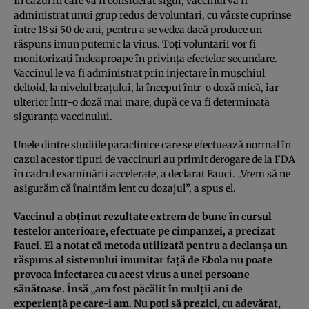
În cazul în care va fi considerat sigur, vaccinul va fi
administrat unui grup redus de voluntari, cu vârste cuprinse
între 18 şi 50 de ani, pentru a se vedea dacă produce un
răspuns imun puternic la virus. Toţi voluntarii vor fi
monitorizaţi îndeaproape în privinţa efectelor secundare.
Vaccinul le va fi administrat prin injectare în muşchiul
deltoid, la nivelul braţului, la început într-o doză mică, iar
ulterior într-o doză mai mare, după ce va fi determinată
siguranţa vaccinului.
Unele dintre studiile paraclinice care se efectuează normal în
cazul acestor tipuri de vaccinuri au primit derogare de la FDA
în cadrul examinării accelerate, a declarat Fauci. „Vrem să ne
asigurăm că înaintăm lent cu dozajul”, a spus el.
Vaccinul a obţinut rezultate extrem de bune în cursul
testelor anterioare, efectuate pe cimpanzei, a precizat
Fauci. El a notat că metoda utilizată pentru a declanşa un
răspuns al sistemului imunitar faţă de Ebola nu poate
provoca infectarea cu acest virus a unei persoane
sănătoase. Însă „am fost păcălit în mulţii ani de
experienţă pe care-i am. Nu poţi să prezici, cu adevărat,