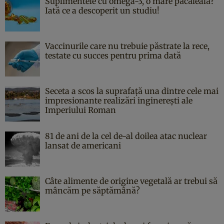
Suplimentele cu omega-3, o mare păcăleală?
Iată ce a descoperit un studiu!
Vaccinurile care nu trebuie păstrate la rece,
testate cu succes pentru prima dată
Seceta a scos la suprafață una dintre cele mai
impresionante realizări inginerești ale
Imperiului Roman
81 de ani de la cel de-al doilea atac nuclear
lansat de americani
Câte alimente de origine vegetală ar trebui să
mâncăm pe săptămână?