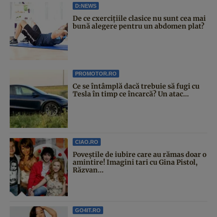
D:NEWS
De ce cxercițiile clasice nu sunt cea mai
bună alegere pentru un abdomen plat?
PROMOTOR.RO
Ce se întâmplă dacă trebuie să fugi cu
Tesla în timp ce încarcă? Un atac...
CIAO.RO
Poveştile de iubire care au rămas doar o
amintire! Imagini tari cu Gina Pistol,
Răzvan...
GO4IT.RO