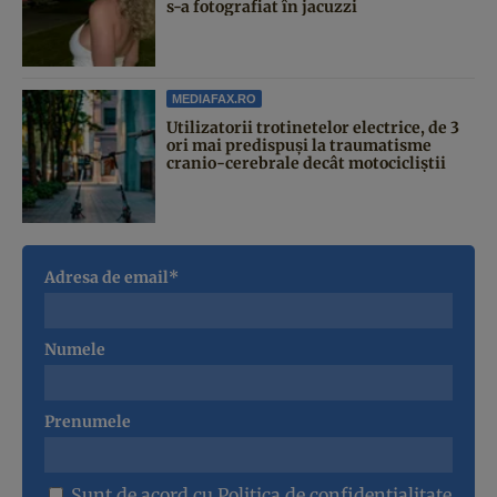
s-a fotografiat în jacuzzi
MEDIAFAX.RO
Utilizatorii trotinetelor electrice, de 3
ori mai predispuși la traumatisme
cranio-cerebrale decât motocicliștii
Adresa de email*
Numele
Prenumele
Sunt de acord cu
Politica de confidentialitate