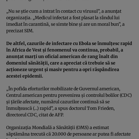
„Nu se ştie cum a intrat în contact cu virusul”, a anunţat
organizaţia. „Medicul infectat a fost plasat la rândul lui
imediat în carantină, se simte bine şi are un moral bun”, a
precizat SIM.
De altfel, cazurile de infectare cu Ebola se înmulţesc rapid
în Africa de Vest şi fenomenul va continua, probabil, a
anunţat marţi un oficial american de rang înalt din
domeniul sănătăţii, care a apreciat că trebuie să se
acţioneze urgent şi masiv pentru a opri răspândirea
acestei epidemii.
„În pofida eforturilor mobilizate de Guvernul american,
Centrul american pentru prevenirea şi controlul bolilor (CDC)
şi ţările afectate, numărul cazurilor continuă să se
înmulţească (…) rapid”, a spus doctorul Tom Frieden,
directorul CDC, citat de AFP.
Organizaţia Mondială a Sănătăţii (OMS) a estimat
săptămâna trecută că 20.000 de persoane ar putea fi afectate