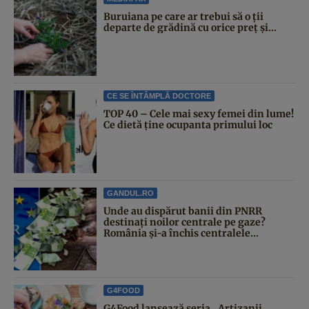
Buruiana pe care ar trebui să o ții
departe de grădină cu orice preț și...
CE SE ÎNTÂMPLĂ DOCTORE
TOP 40 – Cele mai sexy femei din lume!
Ce dietă ține ocupanta primului loc
GANDUL.RO
Unde au dispărut banii din PNRR
destinați noilor centrale pe gaze?
România și-a închis centralele...
G4FOOD
G4Food lansează seria „Artizanii