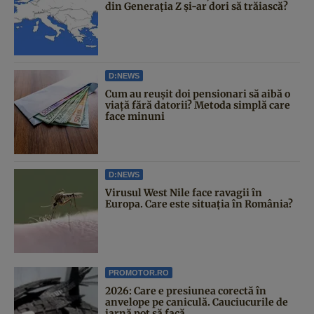
din Generația Z și-ar dori să trăiască?
D:NEWS
Cum au reușit doi pensionari să aibă o
viață fără datorii? Metoda simplă care
face minuni
D:NEWS
Virusul West Nile face ravagii în
Europa. Care este situația în România?
PROMOTOR.RO
2026: Care e presiunea corectă în
anvelope pe caniculă. Cauciucurile de
iarnă pot să facă...