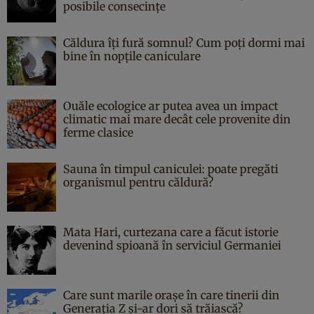
posibile consecințe
Căldura îți fură somnul? Cum poți dormi mai
bine în nopțile caniculare
Ouăle ecologice ar putea avea un impact
climatic mai mare decât cele provenite din
ferme clasice
Sauna în timpul caniculei: poate pregăti
organismul pentru căldură?
Mata Hari, curtezana care a făcut istorie
devenind spioană în serviciul Germaniei
Care sunt marile orașe în care tinerii din
Generația Z și-ar dori să trăiască?