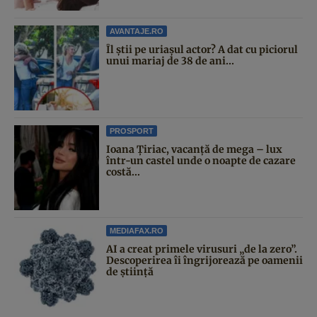
AVANTAJE.RO
Îl știi pe uriașul actor? A dat cu piciorul
unui mariaj de 38 de ani...
PROSPORT
Ioana Țiriac, vacanță de mega – lux
într-un castel unde o noapte de cazare
costă...
MEDIAFAX.RO
AI a creat primele virusuri „de la zero”.
Descoperirea îi îngrijorează pe oamenii
de știință