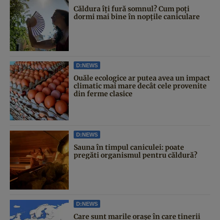
Căldura îți fură somnul? Cum poți
dormi mai bine în nopțile caniculare
D:NEWS
Ouăle ecologice ar putea avea un impact
climatic mai mare decât cele provenite
din ferme clasice
D:NEWS
Sauna în timpul caniculei: poate
pregăti organismul pentru căldură?
D:NEWS
Care sunt marile orașe în care tinerii