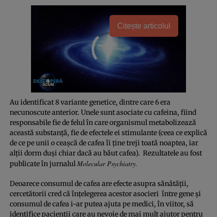
Citește articolul
Au identificat 8 variante genetice, dintre care 6 era
necunoscute anterior. Unele sunt asociate cu cafeina, fiind
responsabile fie de felul în care organismul metabolizează
această substanţă, fie de efectele ei stimulante (ceea ce explică
de ce pe unii o ceaşcă de cafea îi ţine treji toată noaptea, iar
alţii dorm duşi chiar dacă au băut cafea). Rezultatele au fost
Molecular Psychiatry.
publicate în jurnalul
Deoarece consumul de cafea are efecte asupra sănătăţii,
cercetătorii cred că înţelegerea acestor asocieri între gene şi
consumul de cafea i-ar putea ajuta pe medici, în viitor, să
identifice pacienţii care au nevoie de mai mult ajutor pentru