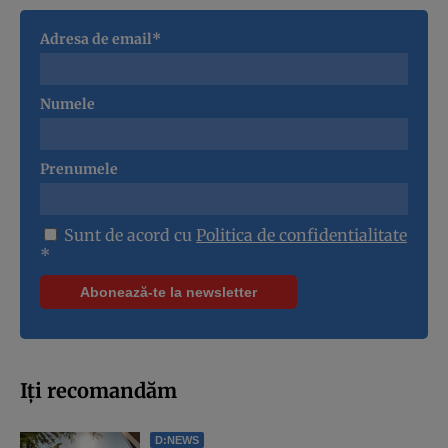
Adresa de email*
Numele
Prenumele
Sunt de acord cu
Politica de confidentialitate
*
Iți recomandăm
D:NEWS