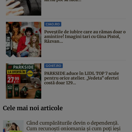
CIAO.RO
Poveştile de iubire care au rămas doar o
amintire! Imagini tari cu Gina Pistol,
Răzvan...
GO4IT.RO
PARKSIDE aduce în LIDL TOP 7 scule
pentru orice atelier. „Vedeta” ofertei
costă doar 129...
Cele mai noi articole
Când cumpărăturile devin o dependență.
Cum recunoști oniomania și cum poți ieși