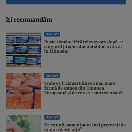
Iți recomandăm
D:NEWS
Rusia rămâne fără televizoare după ce
singurul producător autohton a intrat
în faliment
D:NEWS
Unde va fi construită cea mai mare
fermă de somon din Uniunea
Europeană și de ce este controversată?
D:NEWS
De ce unii oameni sunt mai preferați de
țânțari decât alții?