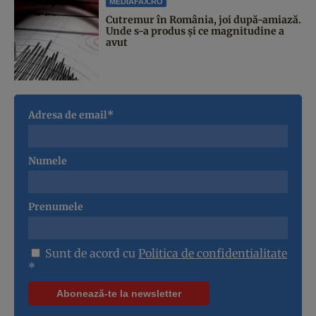
MEDIAFAX.RO
Cutremur în România, joi după-amiază.
Unde s-a produs și ce magnitudine a
avut
Adresa de email*
Numele
Prenumele
Sunt de acord cu
Politica de confidentialitate
*