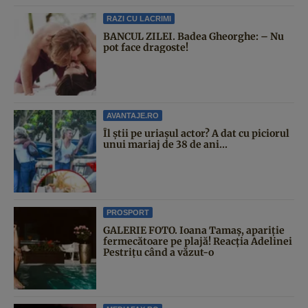
RAZI CU LACRIMI
BANCUL ZILEI. Badea Gheorghe: – Nu
pot face dragoste!
AVANTAJE.RO
Îl știi pe uriașul actor? A dat cu piciorul
unui mariaj de 38 de ani...
PROSPORT
GALERIE FOTO. Ioana Tamaş, apariție
fermecătoare pe plajă! Reacția Adelinei
Pestrițu când a văzut-o