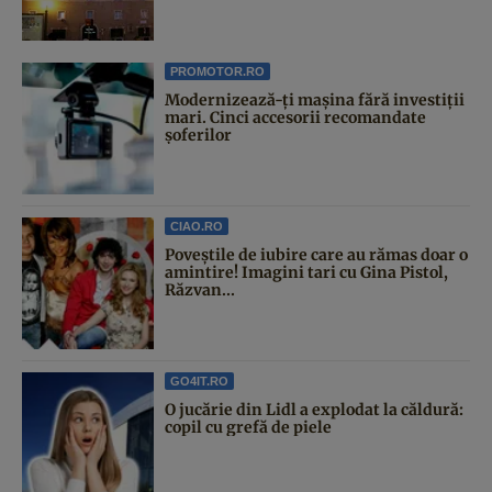
PROMOTOR.RO
Modernizează-ți mașina fără investiții
mari. Cinci accesorii recomandate
șoferilor
CIAO.RO
Poveştile de iubire care au rămas doar o
amintire! Imagini tari cu Gina Pistol,
Răzvan...
GO4IT.RO
O jucărie din Lidl a explodat la căldură:
copil cu grefă de piele