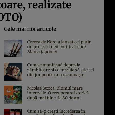
oare, realizate
FOTO)
Cele mai noi articole
Coreea de Nord a lansat cel puțin
un proiectil neidentificat spre
Marea Japoniei
Cum se manifestă depresia
zâmbitoare și ce trebuie să știe cei
din jur pentru a o recunoaște
Nicolae Stoica, ultimul mare
interbelic. O recuperare istorică
după mai bine de 80 de ani
Cum să-ți crești încrederea în