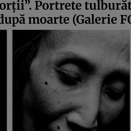
rţii”. Portrete tulburăt
 după moarte (Galerie 