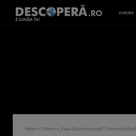
D:NEWS
Home
»
D:News
»
„Viaţa dinaintea morţii”. Portrete tulbur