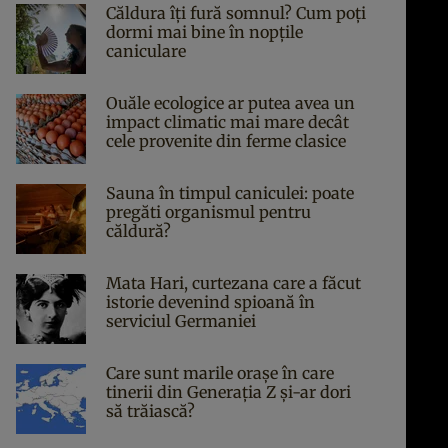
Căldura îți fură somnul? Cum poți
dormi mai bine în nopțile
caniculare
Ouăle ecologice ar putea avea un
impact climatic mai mare decât
cele provenite din ferme clasice
Sauna în timpul caniculei: poate
pregăti organismul pentru
căldură?
Mata Hari, curtezana care a făcut
istorie devenind spioană în
serviciul Germaniei
Care sunt marile orașe în care
tinerii din Generația Z și-ar dori
să trăiască?