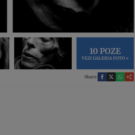
10 POZE
VEZI GALERIA FOTO »
Share: