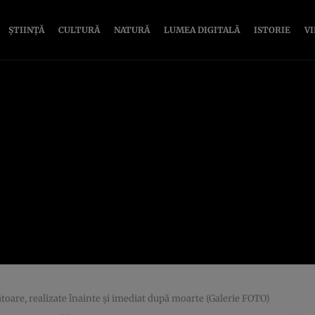
ȘTIINȚĂ
CULTURĂ
NATURĂ
LUMEA DIGITALĂ
ISTORIE
V
ătoare, realizate înainte şi imediat după moarte (Galerie FOTO)