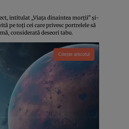
ct, intitulat „Viaţa dinaintea morţii” şi-
vită pe toţi cei care privesc portrelele să
mă, considerată deseori tabu.
Citește articolul