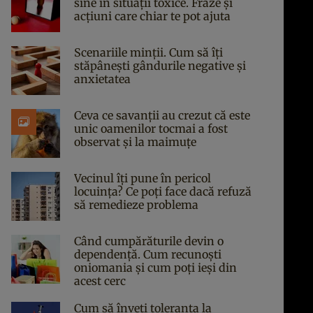
sine în situații toxice. Fraze și
acțiuni care chiar te pot ajuta
Scenariile minții. Cum să îți
stăpânești gândurile negative și
anxietatea
Ceva ce savanții au crezut că este
unic oamenilor tocmai a fost
observat și la maimuțe
Vecinul îți pune în pericol
locuința? Ce poți face dacă refuză
să remedieze problema
Când cumpărăturile devin o
dependență. Cum recunoști
oniomania și cum poți ieși din
acest cerc
Cum să înveți toleranța la