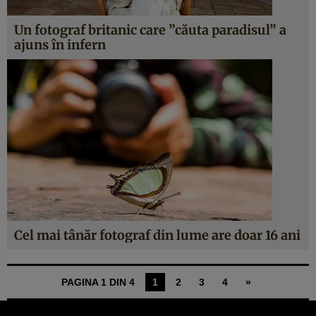
Un fotograf britanic care ”căuta paradisul” a
ajuns în infern
Cel mai tânăr fotograf din lume are doar 16 ani
PAGINA 1 DIN 4
1
2
3
4
»