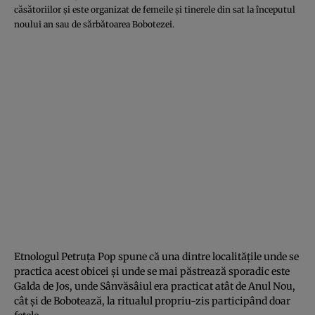
căsătoriilor şi este organizat de femeile şi tinerele din sat la începutul
noului an sau de sărbătoarea Bobotezei.
Etnologul Petruţa Pop spune că una dintre localităţile unde se
practica acest obicei şi unde se mai păstrează sporadic este
Galda de Jos, unde Sânvăsâiul era practicat atât de Anul Nou,
cât şi de Bobotează, la ritualul propriu-zis participând doar