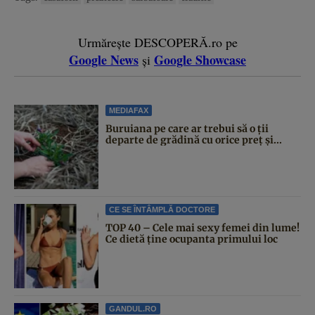
Urmărește DESCOPERĂ.ro pe
Google News
Google Showcase
și
MEDIAFAX
Buruiana pe care ar trebui să o ții
departe de grădină cu orice preț și...
CE SE ÎNTÂMPLĂ DOCTORE
TOP 40 – Cele mai sexy femei din lume!
Ce dietă ține ocupanta primului loc
GANDUL.RO