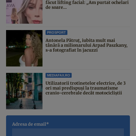
făcut lifting facial: „Am purtat ochelari
de soare...
PROSPORT
Antonela Pătruț, iubita mult mai
tânără a milionarului Arpad Paszkany,
s-a fotografiat în jacuzzi
MEDIAFAX.RO
Utilizatorii trotinetelor electrice, de 3
ori mai predispuși la traumatisme
cranio-cerebrale decât motocicliștii
Adresa de email*