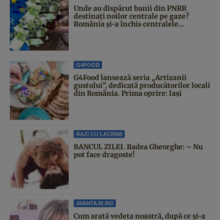
Unde au dispărut banii din PNRR
destinați noilor centrale pe gaze?
România și-a închis centralele...
G4FOOD
G4Food lansează seria „Artizanii
gustului”, dedicată producătorilor locali
din România. Prima oprire: Iași
RAZI CU LACRIMI
BANCUL ZILEI. Badea Gheorghe: – Nu
pot face dragoste!
AVANTAJE.RO
Cum arată vedeta noastră, după ce și-a