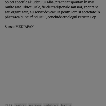
obicei specific al judeţului Alba, practicat spontan în mai
multe sate. Obiceiurile, fie ele tradiţionale sau noi, spontane
sau organizate, au servit de veacuri pentru om şi societate în
păstrarea bunei rânduieli”, conchide etnologul Petruţa Pop.
Sursa: MEDIAFAX
Tags:
casatorii
prezicere
sarbatoare
traditie