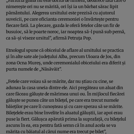
„Farfuria goală nu este dorită de nimeni, deoarece fata care o
nimereşte ori nu se mărită, ori îşi ia un bărbat sărac lipit
pământului. Alegerea ursitului este prezisă cu ajutorul
suveicii, pe care oficianta ceremoniei o învârteşte pentru
fiecare fată. La plecare, gazda le oferă fetelor câte un fir de
busuioc, să le poarte noroc, iar noaptea să-l pună sub pernă,
ca să-şi viseze ursitul”, afirmă Petruţa Pop.
Etnologul spune că obiceiul de aflare al ursitului se practica
şi în alte sate ale judeţului Alba, precum Uioara de Jos, din
zona Ocna Mureş, unde ceremonialul obiceiului era diferit şi
purta numele de „Năsăvăit”.
„Fetele care voiau să se mărite, dar nu ştiau cu cine, se
adunau la casa uneia dintre ele. Aici pregăteau un aluat din
care făceau găluşte de mărimea unui ou. În mijlocul fiecărei
găluşte se punea câte un bileţel, pe care era trecut numele
băieţilor pe care îi cunoşteau şi cu care sperau să se mărite.
Bileţelele erau bine învelite în aluatul găluştii, iar apoi erau
puse la fiert. Găluşca apărută prima la suprafaţă, cu bileţelul
ascuns în ea, era pentru fată semn că în anul acela se va
mărita cu băiatul al cărui nume era trecut pe bilet”,