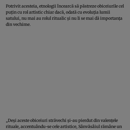
Potrivit acesteia, etnologii încearcă să păstreze obiceiurile cel
puţin cu rol artistic chiar dacă, odată cu evoluţia lumii
satului, nu mai au rolul ritualic şi nu li se mai dă importanţa
din vechime.
„Deşi aceste obiceiuri străvechi şi-au pierdut din valenţele
rituale, accentuându-se cele artistice, Sânvăsâiul rămâne un