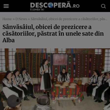
Home
»
D:News
»
Sânvăsâiul, obicei de prezicere a căsătoriilor, păstrat în unele sate din Alba
Sânvăsâiul, obicei de prezicere a
căsătoriilor, păstrat în unele sate din
Alba