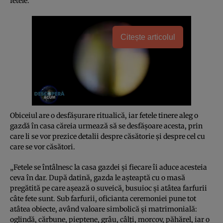
fetele.
Citește articolul
Obiceiul are o desfăşurare ritualică, iar fetele tinere aleg o
gazdă în casa căreia urmează să se desfăşoare acesta, prin
care li se vor prezice detalii despre căsătorie şi despre cel cu
care se vor căsători.
„Fetele se întâlnesc la casa gazdei şi fiecare îi aduce acesteia
ceva în dar. După datină, gazda le aşteaptă cu o masă
pregătită pe care aşează o suveică, busuioc şi atâtea farfurii
câte fete sunt. Sub farfurii, oficianta ceremoniei pune tot
atâtea obiecte, având valoare simbolică şi matrimonială:
oglindă, cărbune, pieptene, grâu, câlţi, morcov, păhărel, iar o