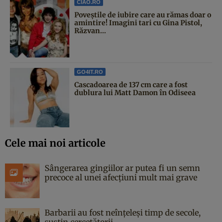
CIAO.RO
Poveştile de iubire care au rămas doar o
amintire! Imagini tari cu Gina Pistol,
Răzvan...
GO4IT.RO
Cascadoarea de 137 cm care a fost
dublura lui Matt Damon în Odiseea
Cele mai noi articole
Sângerarea gingiilor ar putea fi un semn
precoce al unei afecțiuni mult mai grave
Barbarii au fost neînțeleși timp de secole,
susțin cercetătorii