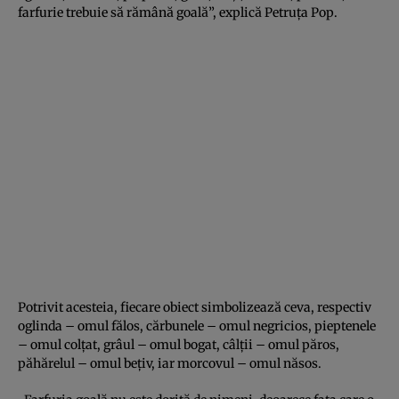
farfurie trebuie să rămână goală”, explică Petruţa Pop.
Potrivit acesteia, fiecare obiect simbolizează ceva, respectiv
oglinda – omul fălos, cărbunele – omul negricios, pieptenele
– omul colţat, grâul – omul bogat, câlţii – omul păros,
păhărelul – omul beţiv, iar morcovul – omul năsos.