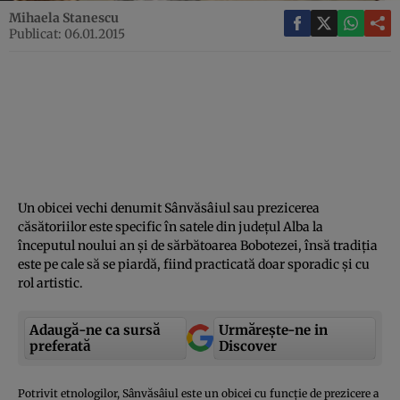
Mihaela Stanescu
Publicat: 06.01.2015
Un obicei vechi denumit Sânvăsâiul sau prezicerea
căsătoriilor este specific în satele din judeţul Alba la
începutul noului an şi de sărbătoarea Bobotezei, însă tradiţia
este pe cale să se piardă, fiind practicată doar sporadic şi cu
rol artistic.
Adaugă-ne ca sursă
Urmărește-ne in
preferată
Discover
Potrivit etnologilor, Sânvăsâiul este un obicei cu funcţie de prezicere a