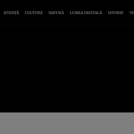
ȘTIINȚĂ
CULTURĂ
NATURĂ
LUMEA DIGITALĂ
ISTORIE
V