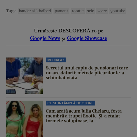
Tags:
bandar al-khaibari
pamant
rotatie
seic
soare
youtube
Urmărește DESCOPERĂ.ro pe
Google News
Google Showcase
și
MEDIAFAX
Secretul unui cuplu de pensionari care
nu are datorii: metoda plicurilor le-a
schimbat viața
CE SE ÎNTÂMPLĂ DOCTORE
Cum arată acum Julia Chelaru, fosta
membră a trupei Exotic! Și-a etalat
formele voluptoase, la...