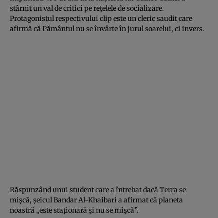
stârnit un val de critici pe reţelele de socializare.
Protagonistul respectivului clip este un cleric saudit care
afirmă că Pământul nu se învârte în jurul soarelui, ci invers.
Răspunzând unui student care a întrebat dacă Terra se
mişcă, şeicul Bandar Al-Khaibari a afirmat că planeta
noastră „este staţionară şi nu se mişcă”.