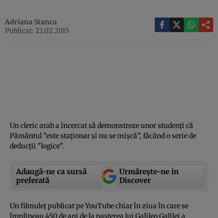
Adriana Stanca
Publicat: 22.02.2015
Un cleric arab a încercat să demonstreze unor studenţi că
Pământul "este staţionar şi nu se mişcă”, făcând o serie de
deducţii "logice".
Adaugă-ne ca sursă
Urmărește-ne in
preferată
Discover
Un filmuleţ publicat pe YouTube chiar în ziua în care se
împlineau 450 de ani de la naşterea lui Galileo Galilei a