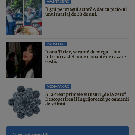
AVANTAJE.RO
Îl știi pe uriașul actor? A dat cu piciorul
unui mariaj de 38 de ani...
PROSPORT
Ioana Țiriac, vacanță de mega – lux
într-un castel unde o noapte de cazare
costă...
MEDIAFAX.RO
AI a creat primele virusuri „de la zero”.
Descoperirea îi îngrijorează pe oamenii
de știință