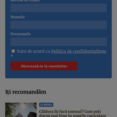
Adresa de email*
Numele
Prenumele
Sunt de acord cu
Politica de confidentialitate
*
Iți recomandăm
D:NEWS
Căldura îți fură somnul? Cum poți
dormi mai bine în nopțile caniculare