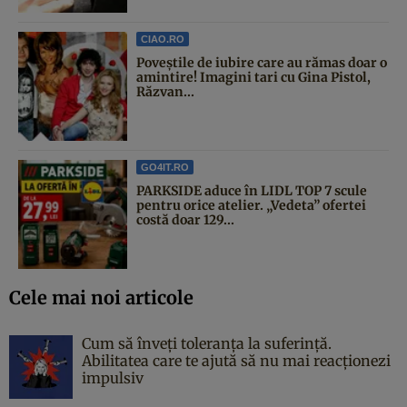
CIAO.RO
Poveştile de iubire care au rămas doar o
amintire! Imagini tari cu Gina Pistol,
Răzvan...
GO4IT.RO
PARKSIDE aduce în LIDL TOP 7 scule
pentru orice atelier. „Vedeta” ofertei
costă doar 129...
Cele mai noi articole
Cum să înveți toleranța la suferință.
Abilitatea care te ajută să nu mai reacționezi
impulsiv