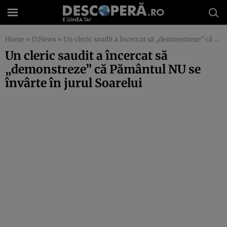
Home
»
D:News
»
Un cleric saudit a încercat să „demonstreze” că Pământul NU se învârte în jurul Soarelui
Un cleric saudit a încercat să
„demonstreze” că Pământul NU se
învârte în jurul Soarelui