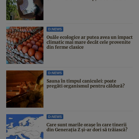
D:NEWS
Ouăle ecologice ar putea avea un impact
climatic mai mare decât cele provenite
din ferme clasice
D:NEWS
Sauna în timpul caniculei: poate
pregăti organismul pentru căldură?
D:NEWS
Care sunt marile orașe în care tinerii
din Generația Z și-ar dori să trăiască?