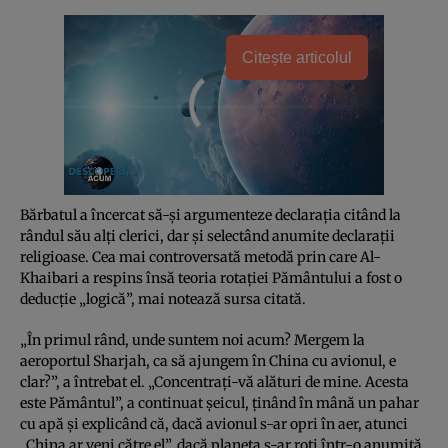
Citește articolul
Bărbatul a încercat să-şi argumenteze declaraţia citând la
rândul său alţi clerici, dar şi selectând anumite declaraţii
religioase. Cea mai controversată metodă prin care Al-
Khaibari a respins însă teoria rotaţiei Pământului a fost o
deducţie „logică”, mai notează sursa citată.
„În primul rând, unde suntem noi acum? Mergem la
aeroportul Sharjah, ca să ajungem în China cu avionul, e
clar?”, a întrebat el. „Concentraţi-vă alături de mine. Acesta
este Pământul”, a continuat şeicul, ţinând în mână un pahar
cu apă şi explicând că, dacă avionul s-ar opri în aer, atunci
„China ar veni către el”, dacă planeta s-ar roti într-o anumită