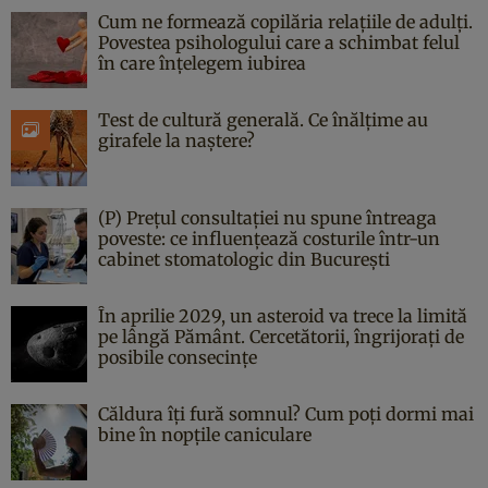
Cum ne formează copilăria relațiile de adulți.
Povestea psihologului care a schimbat felul
în care înțelegem iubirea
Test de cultură generală. Ce înălțime au
girafele la naștere?
(P) Prețul consultației nu spune întreaga
poveste: ce influențează costurile într-un
cabinet stomatologic din București
În aprilie 2029, un asteroid va trece la limită
pe lângă Pământ. Cercetătorii, îngrijorați de
posibile consecințe
Căldura îți fură somnul? Cum poți dormi mai
bine în nopțile caniculare