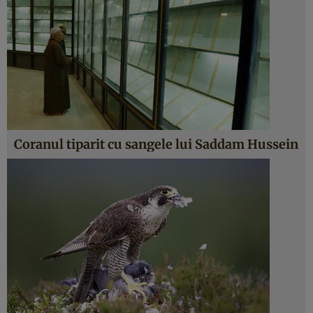
Coranul tiparit cu sangele lui Saddam Hussein