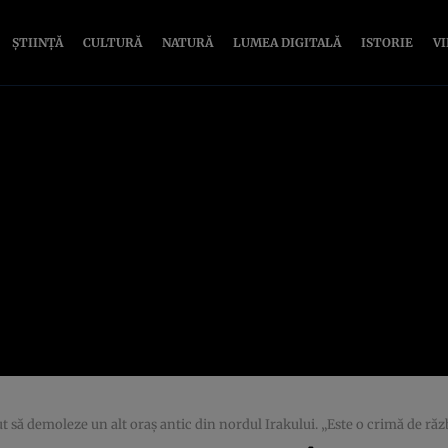
ȘTIINȚĂ
CULTURĂ
NATURĂ
LUMEA DIGITALĂ
ISTORIE
V
ut să demoleze un alt oraş antic din nordul Irakului. „Este o crimă de ră