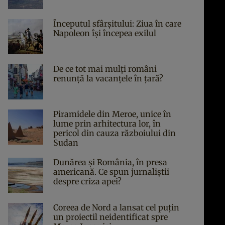
Începutul sfârşitului: Ziua în care
Napoleon îşi începea exilul
De ce tot mai mulți români
renunță la vacanțele în țară?
Piramidele din Meroe, unice în
lume prin arhitectura lor, în
pericol din cauza războiului din
Sudan
Dunărea și România, în presa
americană. Ce spun jurnaliștii
despre criza apei?
Coreea de Nord a lansat cel puțin
un proiectil neidentificat spre