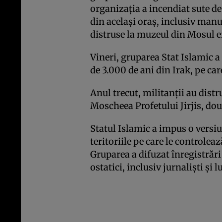
organizaţia a incendiat sute de 
din acelaşi oraş, inclusiv manu
distruse la muzeul din Mosul e
Vineri, gruparea Stat Islamic a
de 3.000 de ani din Irak, pe car
Anul trecut, militanţii au dist
Moscheea Profetului Jirjis, do
Statul Islamic a impus o versiun
teritoriile pe care le controlea
Gruparea a difuzat înregistrări
ostatici, inclusiv jurnalişti şi