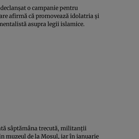
 declanşat o campanie pentru
care afirmă că promovează idolatria şi
entalistă asupra legii islamice.
ată sâptămâna trecută, militanţii
in muzeul de la Mosul, iar în ianuarie