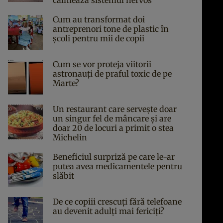
calmează sistemul nervos
Cum au transformat doi
antreprenori tone de plastic în
școli pentru mii de copii
Cum se vor proteja viitorii
astronauți de praful toxic de pe
Marte?
Un restaurant care servește doar
un singur fel de mâncare și are
doar 20 de locuri a primit o stea
Michelin
Beneficiul surpriză pe care le-ar
putea avea medicamentele pentru
slăbit
De ce copiii crescuți fără telefoane
au devenit adulți mai fericiți?