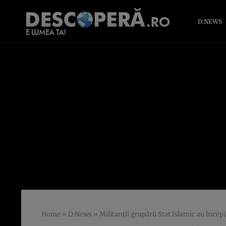
D:NEWS
Home
»
D:News
»
Militanţii grupării Stat Islamic au încep