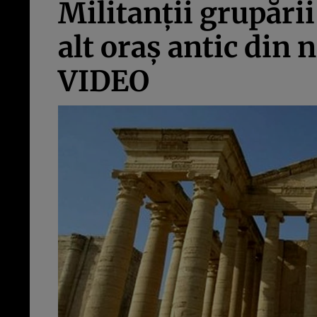
Militanţii grupări
alt oraş antic din 
VIDEO