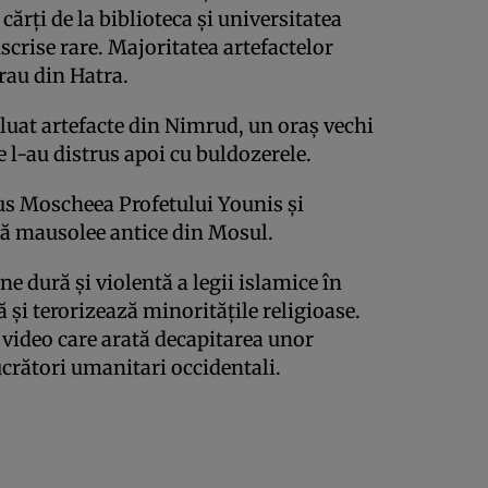
cărţi de la biblioteca şi universitatea
scrise rare. Majoritatea artefactelor
rau din Hatra.
 luat artefacte din Nimrud, un oraş vechi
e l-au distrus apoi cu buldozerele.
rus Moscheea Profetului Younis şi
uă mausolee antice din Mosul.
e dură şi violentă a legii islamice în
ză şi terorizează minorităţile religioase.
 video care arată decapitarea unor
 lucrători umanitari occidentali.