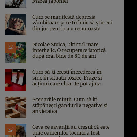
Marea Japoniei
Cum se manifestă depresia
zâmbitoare și ce trebuie să știe cei
din jur pentru a o recunoaște
Nicolae Stoica, ultimul mare
interbelic. O recuperare istorică
după mai bine de 80 de ani
Cum să-ți crești încrederea în
sine în situații toxice. Fraze și
acțiuni care chiar te pot ajuta
Scenariile minții. Cum să îți
stăpânești gândurile negative și
anxietatea
Ceva ce savanții au crezut că este
unic oamenilor tocmai a fost