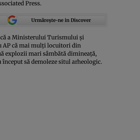
ssociated Press.
Urmărește-ne in Discover
ică a Ministerului Turismului şi
u AP că mai mulţi locuitori din
uă explozii mari sâmbătă dimineaţă,
u început să demoleze situl arheologic.