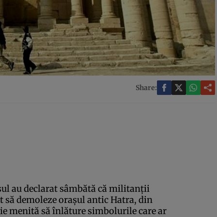
Share:
sul au declarat sâmbătă că militanţii
t să demoleze oraşul antic Hatra, din
ie menită să înlăture simbolurile care ar