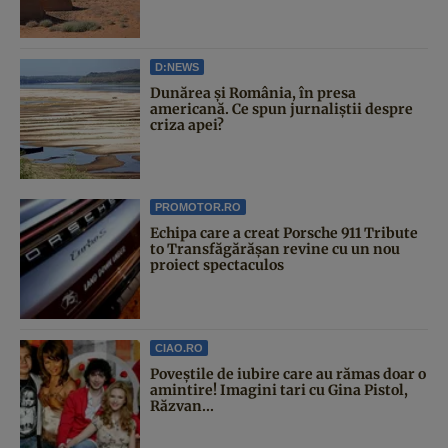
D:NEWS
Dunărea și România, în presa
americană. Ce spun jurnaliștii despre
criza apei?
PROMOTOR.RO
Echipa care a creat Porsche 911 Tribute
to Transfăgărășan revine cu un nou
proiect spectaculos
CIAO.RO
Poveştile de iubire care au rămas doar o
amintire! Imagini tari cu Gina Pistol,
Răzvan...