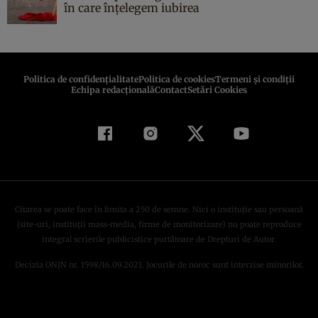
în care înțelegem iubirea
Politica de confidenţialitate
Politica de cookies
Termeni şi condiţii
Echipa redacțională
Contact
Setări Cookies
Citarea se poate face în limita a 250 de semne. Nici o instituţie sau persoană
(site-uri, instituţii mass-media, firme de monitorizare) nu poate reproduce
integral scrierile publicistice purtătoare de Drepturi de Autor.
Decizia ONJN nr. 1598/16.09.2021. Jocurile de noroc sunt interzise minorilor.