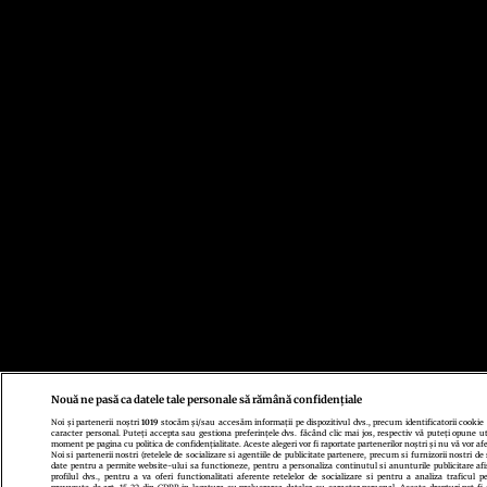
Nouă ne pasă ca datele tale personale să rămână confidențiale
Noi și partenerii noștri
1019
stocăm și/sau accesăm informații pe dispozitivul dvs., precum identificatorii cookie
caracter personal. Puteți accepta sau gestiona preferințele dvs. făcând clic mai jos, respectiv vă puteți opune uti
moment pe pagina cu politica de confidențialitate. Aceste alegeri vor fi raportate partenerilor noștri și nu vă vor af
Noi si partenerii nostri (retelele de socializare si agentiile de publicitate partenere, precum si furnizorii nostri de
date pentru a permite website-ului sa functioneze, pentru a personaliza continutul si anunturile publicitare afi
profilul dvs., pentru a va oferi functionalitati aferente retelelor de socializare si pentru a analiza traficul p