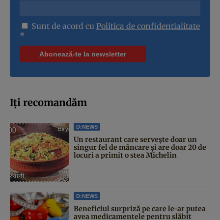
Sunt de acord cu
Politica de confidentialitate
*
Iți recomandăm
D:NEWS
Un restaurant care servește doar un
singur fel de mâncare și are doar 20 de
locuri a primit o stea Michelin
D:NEWS
Beneficiul surpriză pe care le-ar putea
avea medicamentele pentru slăbit