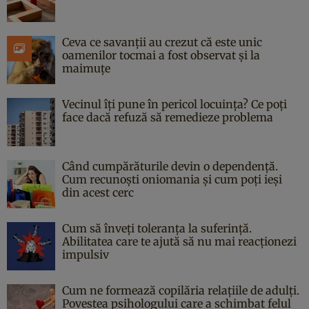
Ceva ce savanții au crezut că este unic
oamenilor tocmai a fost observat și la
maimuțe
Vecinul îți pune în pericol locuința? Ce poți
face dacă refuză să remedieze problema
Când cumpărăturile devin o dependență.
Cum recunoști oniomania și cum poți ieși
din acest cerc
Cum să înveți toleranța la suferință.
Abilitatea care te ajută să nu mai reacționezi
impulsiv
Cum ne formează copilăria relațiile de adulți.
Povestea psihologului care a schimbat felul