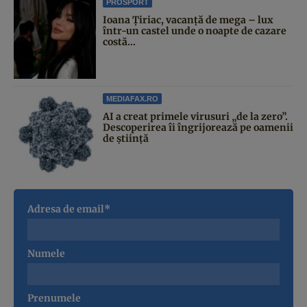
PROSPORT
Ioana Țiriac, vacanță de mega – lux
într-un castel unde o noapte de cazare
costă...
MEDIAFAX.RO
AI a creat primele virusuri „de la zero”.
Descoperirea îi îngrijorează pe oamenii
de știință
Adresa de email*
Numele
Prenumele