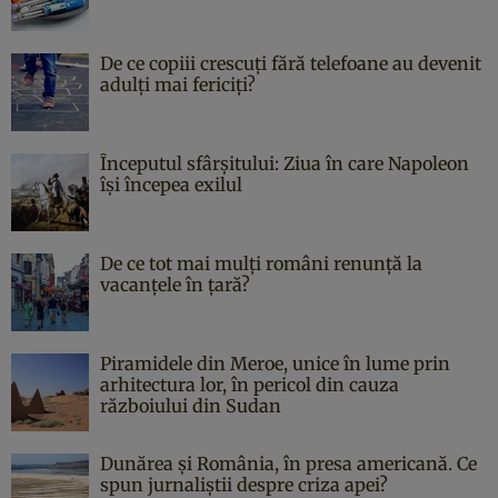
De ce copiii crescuți fără telefoane au devenit
adulți mai fericiți?
Începutul sfârşitului: Ziua în care Napoleon
îşi începea exilul
De ce tot mai mulți români renunță la
vacanțele în țară?
Piramidele din Meroe, unice în lume prin
arhitectura lor, în pericol din cauza
războiului din Sudan
Dunărea și România, în presa americană. Ce
spun jurnaliștii despre criza apei?