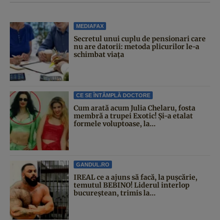
MEDIAFAX
Secretul unui cuplu de pensionari care
nu are datorii: metoda plicurilor le-a
schimbat viața
CE SE ÎNTÂMPLĂ DOCTORE
Cum arată acum Julia Chelaru, fosta
membră a trupei Exotic! Și-a etalat
formele voluptoase, la...
GANDUL.RO
IREAL ce a ajuns să facă, la pușcărie,
temutul BEBINO! Liderul interlop
bucureștean, trimis la...