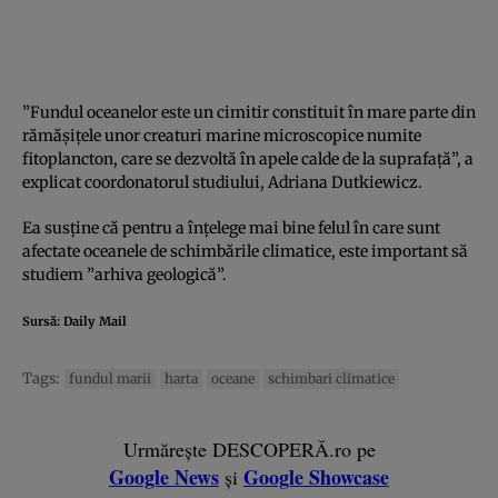
”Fundul oceanelor este un cimitir constituit în mare parte din
rămăşiţele unor creaturi marine microscopice numite
fitoplancton, care se dezvoltă în apele calde de la suprafaţă”, a
explicat coordonatorul studiului, Adriana Dutkiewicz.
Ea susţine că pentru a înţelege mai bine felul în care sunt
afectate oceanele de schimbările climatice, este important să
studiem ”arhiva geologică”.
Sursă:
Daily Mail
Tags:
fundul marii
harta
oceane
schimbari climatice
Urmărește DESCOPERĂ.ro pe
Google News
Google Showcase
și