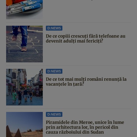
D:NEWS
De ce copiii crescuți fără telefoane au
devenit adulți mai fericiți?
D:NEWS
De ce tot mai mulți români renunță la
vacanțele în țară?
D:NEWS
Piramidele din Meroe, unice în lume
prin arhitectura lor, în pericol din
cauza războiului din Sudan