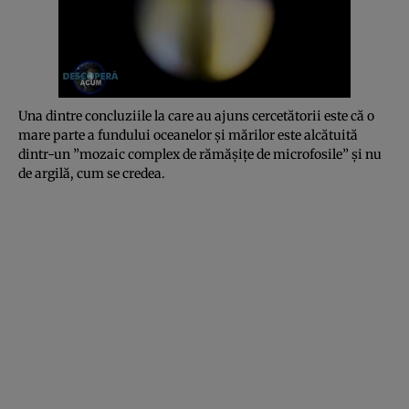
Una dintre concluziile la care au ajuns cercetătorii este că o
mare parte a fundului oceanelor şi mărilor este alcătuită
dintr-un ”mozaic complex de rămăşiţe de microfosile” şi nu
de argilă, cum se credea.