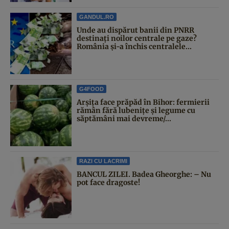
GANDUL.RO
Unde au dispărut banii din PNRR
destinați noilor centrale pe gaze?
România și-a închis centralele...
G4FOOD
Arșița face prăpăd în Bihor: fermierii
rămân fără lubenițe și legume cu
săptămâni mai devreme/...
RAZI CU LACRIMI
BANCUL ZILEI. Badea Gheorghe: – Nu
pot face dragoste!