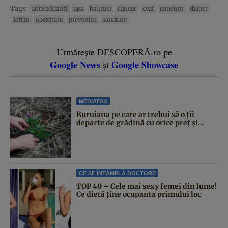
Tags:
antioxidanti
apa
bauturi
cancer
ceai
consum
diabet
ieftin
obezitate
prevenire
sanatate
Urmărește DESCOPERĂ.ro pe
Google News
Google Showcase
și
MEDIAFAX
Buruiana pe care ar trebui să o ții
departe de grădină cu orice preț și...
CE SE ÎNTÂMPLĂ DOCTORE
TOP 40 – Cele mai sexy femei din lume!
Ce dietă ține ocupanta primului loc