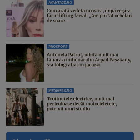
AVANTAJE.RO
Cum arată vedeta noastră, după ce și-a
făcut lifting facial: „Am purtat ochelari
de soare...
PROSPORT
Antonela Pătruț, iubita mult mai
tânără a milionarului Arpad Paszkany,
s-a fotografiat în jacuzzi
MEDIAFAX.RO
Trotinetele electrice, mult mai
periculoase decât motocicletele,
potrivit unui studiu