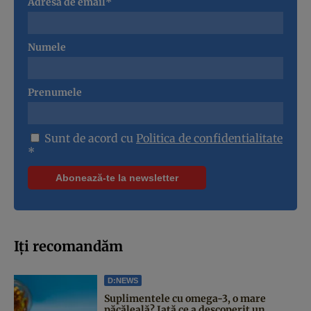
Adresa de email*
Numele
Prenumele
Sunt de acord cu
Politica de confidentialitate
*
Iți recomandăm
D:NEWS
Suplimentele cu omega-3, o mare
păcăleală? Iată ce a descoperit un