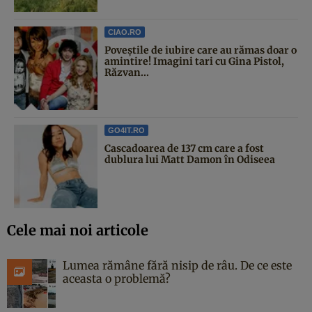
CIAO.RO
Poveştile de iubire care au rămas doar o
amintire! Imagini tari cu Gina Pistol,
Răzvan...
GO4IT.RO
Cascadoarea de 137 cm care a fost
dublura lui Matt Damon în Odiseea
Cele mai noi articole
Lumea rămâne fără nisip de râu. De ce este
aceasta o problemă?