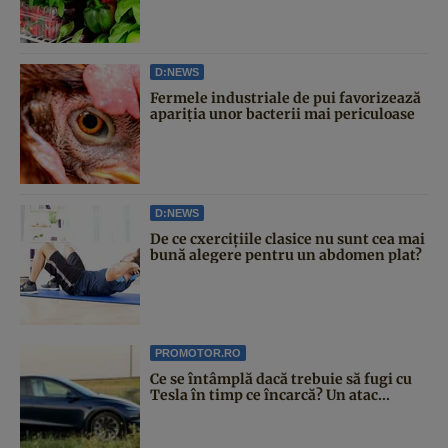
D:NEWS
Fermele industriale de pui favorizează
apariția unor bacterii mai periculoase
D:NEWS
De ce cxercițiile clasice nu sunt cea mai
bună alegere pentru un abdomen plat?
PROMOTOR.RO
Ce se întâmplă dacă trebuie să fugi cu
Tesla în timp ce încarcă? Un atac...