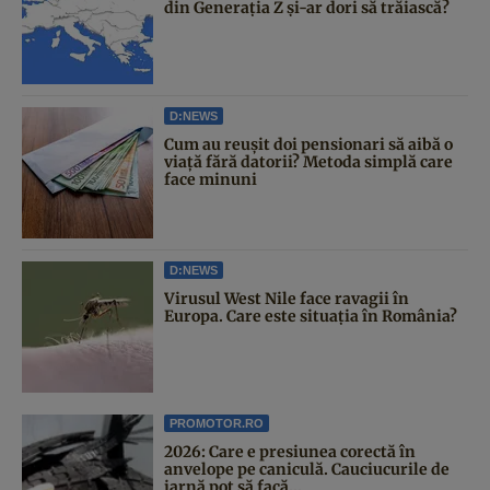
din Generația Z și-ar dori să trăiască?
D:NEWS
Cum au reușit doi pensionari să aibă o
viață fără datorii? Metoda simplă care
face minuni
D:NEWS
Virusul West Nile face ravagii în
Europa. Care este situația în România?
PROMOTOR.RO
2026: Care e presiunea corectă în
anvelope pe caniculă. Cauciucurile de
iarnă pot să facă...