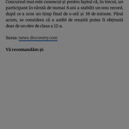
Concursul mai este cunoscut şi pentru faptul că, în trecut, un
participant în vârstă de numai 8 ani a stabilit un nou record,
după ce a scos un timp final de o oră şi 38 de minute. Până
acum, se considera că o astfel de reuşită putea fi obţinută
doar de un elev de clasa a 12-a.
Sursa:
news.discovery.com
Vă recomandăm şi: