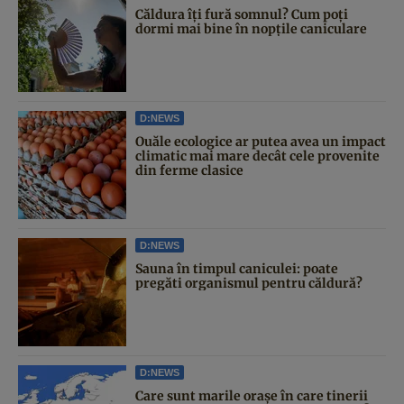
Căldura îți fură somnul? Cum poți
dormi mai bine în nopțile caniculare
D:NEWS
Ouăle ecologice ar putea avea un impact
climatic mai mare decât cele provenite
din ferme clasice
D:NEWS
Sauna în timpul caniculei: poate
pregăti organismul pentru căldură?
D:NEWS
Care sunt marile orașe în care tinerii