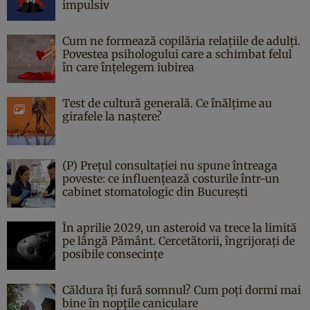
impulsiv
Cum ne formează copilăria relațiile de adulți.
Povestea psihologului care a schimbat felul
în care înțelegem iubirea
Test de cultură generală. Ce înălțime au
girafele la naștere?
(P) Prețul consultației nu spune întreaga
poveste: ce influențează costurile într-un
cabinet stomatologic din București
În aprilie 2029, un asteroid va trece la limită
pe lângă Pământ. Cercetătorii, îngrijorați de
posibile consecințe
Căldura îți fură somnul? Cum poți dormi mai
bine în nopțile caniculare