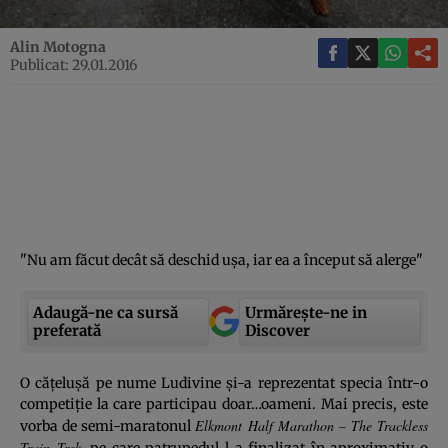
Alin Motogna
Publicat: 29.01.2016
"Nu am făcut decât să deschid uşa, iar ea a început să alerge"
Adaugă-ne ca sursă
Urmărește-ne in
preferată
Discover
O căţeluşă pe nume Ludivine şi-a reprezentat specia într-o
competiţie la care participau doar…oameni. Mai precis, este
Elkmont Half Marathon – The Trackless
vorba de semi-maratonul
Train Trek
, pe care patrupedul l-a finalizat în aproximativ o