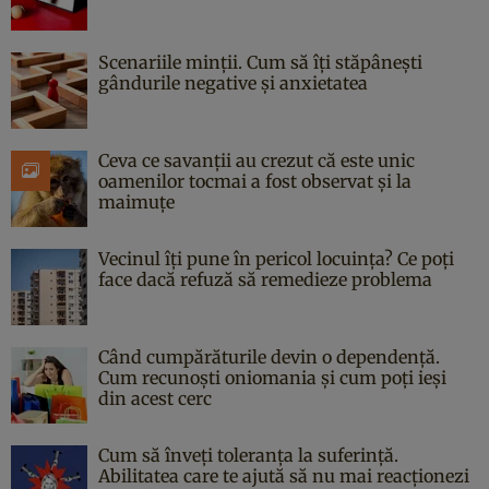
Scenariile minții. Cum să îți stăpânești
gândurile negative și anxietatea
Ceva ce savanții au crezut că este unic
oamenilor tocmai a fost observat și la
maimuțe
Vecinul îți pune în pericol locuința? Ce poți
face dacă refuză să remedieze problema
Când cumpărăturile devin o dependență.
Cum recunoști oniomania și cum poți ieși
din acest cerc
Cum să înveți toleranța la suferință.
Abilitatea care te ajută să nu mai reacționezi