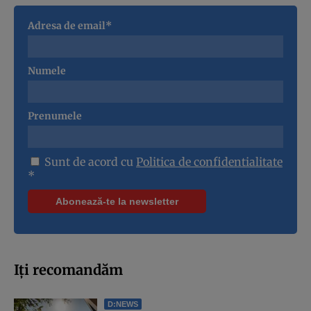
Adresa de email*
Numele
Prenumele
Sunt de acord cu
Politica de confidentialitate
*
Iți recomandăm
D:NEWS