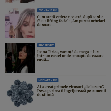
AVANTAJE.RO
Cum arată vedeta noastră, după ce și-a
făcut lifting facial: „Am purtat ochelari
de soare...
PROSPORT
Ioana Țiriac, vacanță de mega – lux
într-un castel unde o noapte de cazare
costă...
MEDIAFAX.RO
AI a creat primele virusuri „de la zero”.
Descoperirea îi îngrijorează pe oamenii
de știință