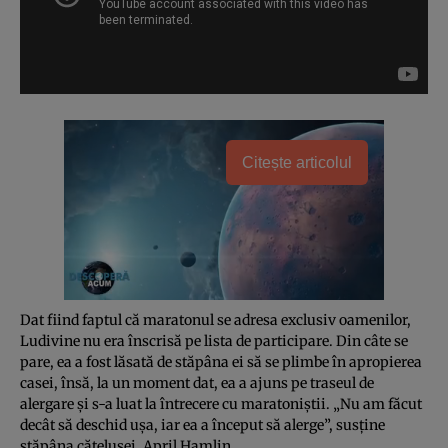
Citește articolul
Dat fiind faptul că maratonul se adresa exclusiv oamenilor,
Ludivine nu era înscrisă pe lista de participare. Din câte se
pare, ea a fost lăsată de stăpâna ei să se plimbe în apropierea
casei, însă, la un moment dat, ea a ajuns pe traseul de
alergare şi s-a luat la întrecere cu maratoniştii. „Nu am făcut
decât să deschid uşa, iar ea a început să alerge”, susţine
stăpâna căţeluşei, April Hamlin.