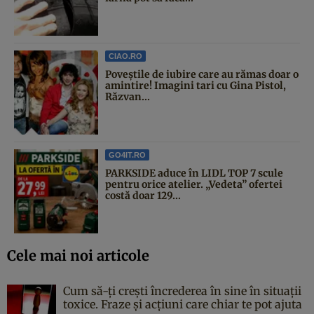
CIAO.RO
Poveştile de iubire care au rămas doar o
amintire! Imagini tari cu Gina Pistol,
Răzvan...
GO4IT.RO
PARKSIDE aduce în LIDL TOP 7 scule
pentru orice atelier. „Vedeta” ofertei
costă doar 129...
Cele mai noi articole
Cum să-ți crești încrederea în sine în situații
toxice. Fraze și acțiuni care chiar te pot ajuta