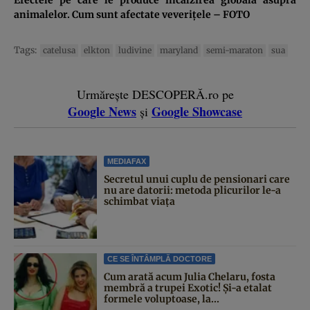
animalelor. Cum sunt afectate veveriţele – FOTO
Tags:
catelusa
elkton
ludivine
maryland
semi-maraton
sua
Urmărește DESCOPERĂ.ro pe
Google News
Google Showcase
și
MEDIAFAX
Secretul unui cuplu de pensionari care
nu are datorii: metoda plicurilor le-a
schimbat viața
CE SE ÎNTÂMPLĂ DOCTORE
Cum arată acum Julia Chelaru, fosta
membră a trupei Exotic! Și-a etalat
formele voluptoase, la...