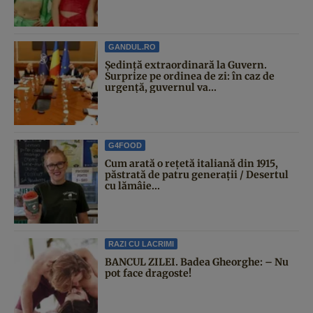
GANDUL.RO
Şedinţă extraordinară la Guvern.
Surprize pe ordinea de zi: în caz de
urgență, guvernul va...
G4FOOD
Cum arată o rețetă italiană din 1915,
păstrată de patru generații / Desertul
cu lămâie...
RAZI CU LACRIMI
BANCUL ZILEI. Badea Gheorghe: – Nu
pot face dragoste!