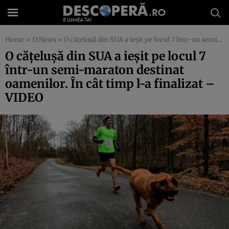
Home
»
D:News
»
O căţeluşă din SUA a ieşit pe locul 7 într-un semi-maraton destinat oamenilor. În cât timp l-a finalizat – VIDEO
O căţeluşă din SUA a ieşit pe locul 7
într-un semi-maraton destinat
oamenilor. În cât timp l-a finalizat –
VIDEO