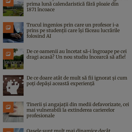
prima lună calendaristică fără ploaie din
1871 încoace
Trucul ingenios prin care un profesor i-a
prins pe studenții care își făceau lucrările
folosind AI
De ce oamenii au încetat să-i îngroape pe cei
dragi acasă? Un nou studiu încearcă să afle!
De ce doare atât de mult să fii ignorat și cum
poți depăși această experiență
Tinerii și angajații din medii defavorizate, cei
mai vulnerabili la extinderea carierelor
profesionale
Oasele sunt mult mai dinamice decât