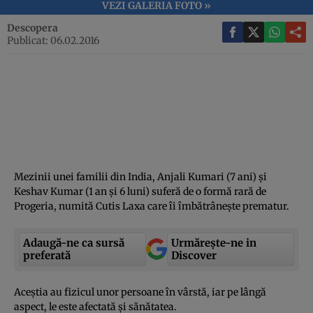
VEZI GALERIA FOTO »
Descopera
Publicat: 06.02.2016
Mezinii unei familii din India, Anjali Kumari (7 ani) şi
Keshav Kumar (1 an şi 6 luni) suferă de o formă rară de
Progeria, numită Cutis Laxa care îi îmbătrâneşte prematur.
Adaugă-ne ca sursă
Urmărește-ne in
preferată
Discover
Aceştia au fizicul unor persoane în vârstă, iar pe lângă
aspect, le este afectată şi sănătatea.