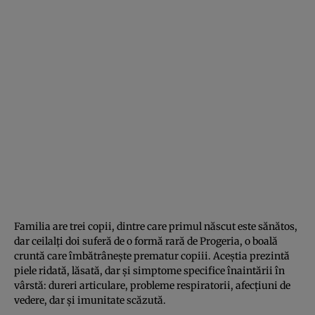
Familia are trei copii, dintre care primul născut este sănătos,
dar ceilalţi doi suferă de o formă rară de Progeria, o boală
cruntă care îmbătrâneşte prematur copiii. Aceştia prezintă
piele ridată, lăsată, dar şi simptome specifice înaintării în
vârstă: dureri articulare, probleme respiratorii, afecţiuni de
vedere, dar şi imunitate scăzută.