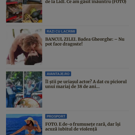
de la Lidl. Ce am găsit înăuntru (FOTO)
RAZI CU LACRIMI
BANCUL ZILEI. Badea Gheorghe: – Nu
pot face dragoste!
AVANTAJE.RO
Îl știi pe uriașul actor? A dat cu piciorul
unui mariaj de 38 de ani...
PROSPORT
FOTO. E de-o frumusețe rară, dar își
acuză iubitul de violență