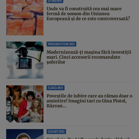
D:NEWS
Unde va fi construită cea mai mare
fermă de somon din Uniunea
Europeană și de ce este controversată?
PROMOTOR.RO
Modernizează-ți mașina fără investiții
mari. Cinci accesorii recomandate
șoferilor
CIAO.RO
Poveştile de iubire care au rămas doar o
amintire! Imagini tari cu Gina Pistol,
Răzvan...
GO4IT.RO