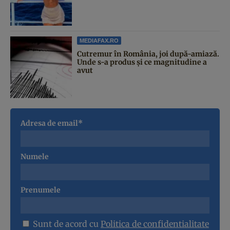
MEDIAFAX.RO
Cutremur în România, joi după-amiază.
Unde s-a produs și ce magnitudine a
avut
Adresa de email*
Numele
Prenumele
Sunt de acord cu
Politica de confidentialitate