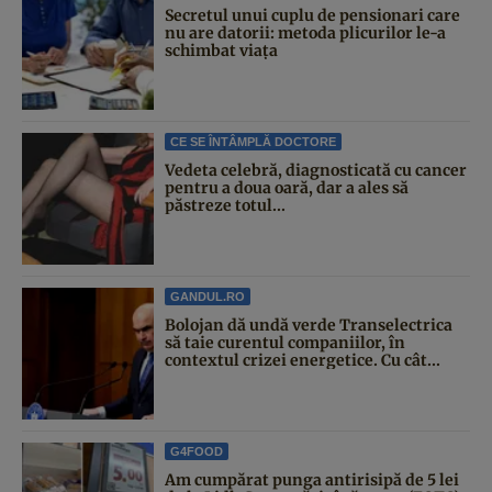
Secretul unui cuplu de pensionari care
nu are datorii: metoda plicurilor le-a
schimbat viața
CE SE ÎNTÂMPLĂ DOCTORE
Vedeta celebră, diagnosticată cu cancer
pentru a doua oară, dar a ales să
păstreze totul...
GANDUL.RO
Bolojan dă undă verde Transelectrica
să taie curentul companiilor, în
contextul crizei energetice. Cu cât...
G4FOOD
Am cumpărat punga antirisipă de 5 lei