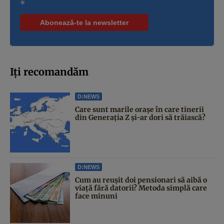
*
Iți recomandăm
D:NEWS
Care sunt marile orașe în care tinerii
din Generația Z și-ar dori să trăiască?
D:NEWS
Cum au reușit doi pensionari să aibă o
viață fără datorii? Metoda simplă care
face minuni