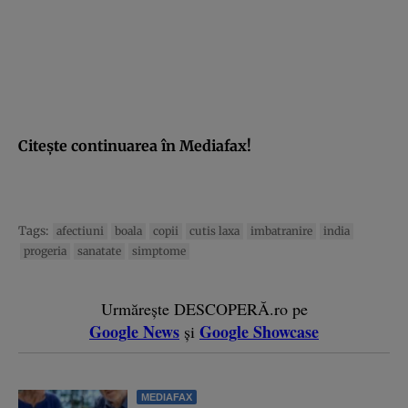
Citeşte continuarea în Mediafax!
Tags:
afectiuni
boala
copii
cutis laxa
imbatranire
india
progeria
sanatate
simptome
Urmărește DESCOPERĂ.ro pe
Google News
Google Showcase
și
MEDIAFAX