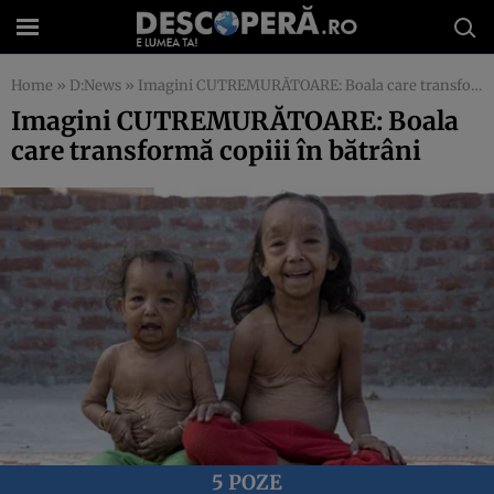
Home
»
D:News
»
Imagini CUTREMURĂTOARE: Boala care transformă copiii în bătrâni
Imagini CUTREMURĂTOARE: Boala
care transformă copiii în bătrâni
5 POZE