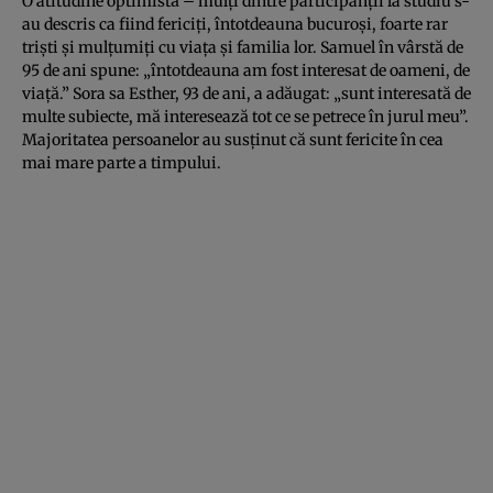
O atitudine optimistă – mulţi dintre participanţii la studiu s-
au descris ca fiind fericiţi, întotdeauna bucuroşi, foarte rar
trişti şi mulţumiţi cu viaţa şi familia lor. Samuel în vârstă de
95 de ani spune: „întotdeauna am fost interesat de oameni, de
viaţă.” Sora sa Esther, 93 de ani, a adăugat: „sunt interesată de
multe subiecte, mă interesează tot ce se petrece în jurul meu”.
Majoritatea persoanelor au susţinut că sunt fericite în cea
mai mare parte a timpului.