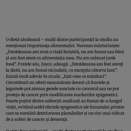
O dietă sănătoasă – mulţi dintre participanţii la studiu au
menţionat importanţa alimentaţiei. Norman mărturiseşte:
„întotdeauna am avut o viaţă liniştită, nu am fumat sau băut
şi am fost atent cu alimentaţia mea. Nu am mâncat junk
food”. Fratele său, Joyce, adaugă: „întotdeauna am fost atenţi
la dietă, nu am fumat niciodată, cu excepţia câtorva luni”.
Există mult adevăr în zicala: „Eşti ceea ce mănânci”.
Cercetătorii au oferit nenumărate dovezi că fructele şi
legumele pot atenua genele asociate cu cancerul sau ne pot
proteja de cancer prin modificarea markerilor epigenetici.
Foarte puţini dintre subiecţii analizaţi au fumat de-a lungul
vieţii, evitând astfel efectele epigenetice ale fumatului printre
care se numără deteriorarea plamânilor şi un risc mai ridicat
de a suferi de cancer şi demenţă.