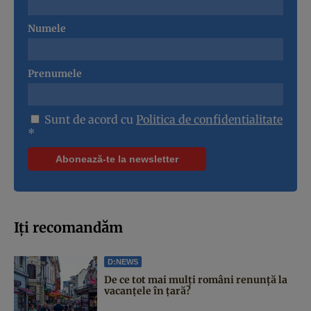
Numele
Prenumele
Sunt de acord cu
Politica de confidentialitate
*
Iți recomandăm
D:NEWS
De ce tot mai mulți români renunță la
vacanțele în țară?