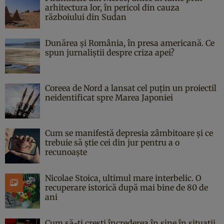
arhitectura lor, în pericol din cauza
războiului din Sudan
Dunărea și România, în presa americană. Ce
spun jurnaliștii despre criza apei?
Coreea de Nord a lansat cel puțin un proiectil
neidentificat spre Marea Japoniei
Cum se manifestă depresia zâmbitoare și ce
trebuie să știe cei din jur pentru a o
recunoaște
Nicolae Stoica, ultimul mare interbelic. O
recuperare istorică după mai bine de 80 de
ani
Cum să-ți crești încrederea în sine în situații