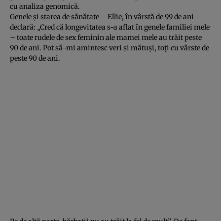
cu analiza genomică.
Genele şi starea de sănătate – Ellie, în vârstă de 99 de ani
declară: „Cred că longevitatea s-a aflat în genele familiei mele
– toate rudele de sex feminin ale mamei mele au trăit peste
90 de ani. Pot să-mi amintesc veri şi mătuşi, toţi cu vârste de
peste 90 de ani.