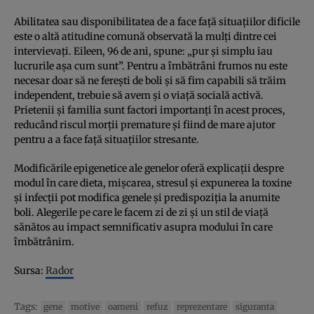
Abilitatea sau disponibilitatea de a face faţă situaţiilor dificile
este o altă atitudine comună observată la mulţi dintre cei
intervievaţi. Eileen, 96 de ani, spune: „pur şi simplu iau
lucrurile aşa cum sunt”. Pentru a îmbătrâni frumos nu este
necesar doar să ne fereşti de boli şi să fim capabili să trăim
independent, trebuie să avem şi o viaţă socială activă.
Prietenii şi familia sunt factori importanţi în acest proces,
reducând riscul morţii premature şi fiind de mare ajutor
pentru a a face faţă situaţiilor stresante.
Modificările epigenetice ale genelor oferă explicaţii despre
modul în care dieta, mişcarea, stresul şi expunerea la toxine
şi infecţii pot modifica genele şi predispoziţia la anumite
boli. Alegerile pe care le facem zi de zi şi un stil de viaţă
sănătos au impact semnificativ asupra modului în care
îmbătrânim.
Sursa:
Rador
Tags:
gene
motive
oameni
refuz
reprezentare
siguranta