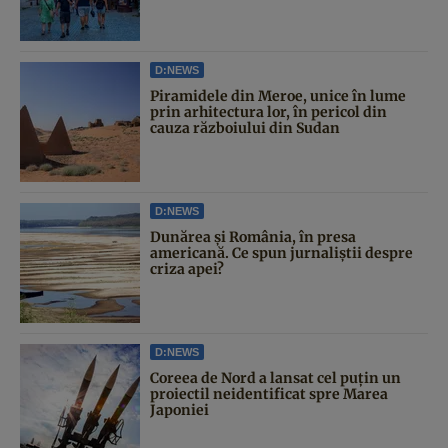
D:NEWS
Piramidele din Meroe, unice în lume
prin arhitectura lor, în pericol din
cauza războiului din Sudan
D:NEWS
Dunărea și România, în presa
americană. Ce spun jurnaliștii despre
criza apei?
D:NEWS
Coreea de Nord a lansat cel puțin un
proiectil neidentificat spre Marea
Japoniei