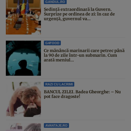
GANDUL.RO
Şedinţă extraordinară la Guvern.
Surprize pe ordinea de zi: în caz de
urgență, guvernul va...
G4FOOD
Ce mănâncă marinarii care petrec până
la 90 de zile într-un submarin. Cum
arată meniul...
RAZI CU LACRIMI
BANCUL ZILEI. Badea Gheorghe: – Nu
pot face dragoste!
AVANTAJE.RO