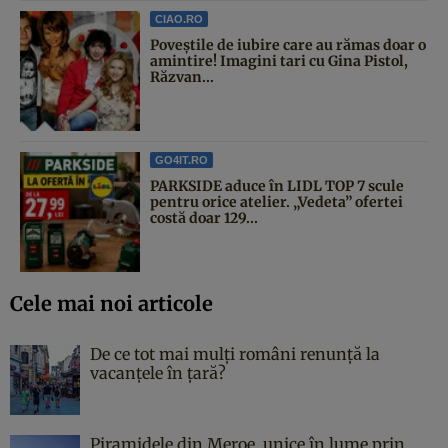
CIAO.RO
Poveştile de iubire care au rămas doar o
amintire! Imagini tari cu Gina Pistol,
Răzvan...
GO4IT.RO
PARKSIDE aduce în LIDL TOP 7 scule
pentru orice atelier. „Vedeta” ofertei
costă doar 129...
Cele mai noi articole
De ce tot mai mulți români renunță la
vacanțele în țară?
Piramidele din Meroe, unice în lume prin