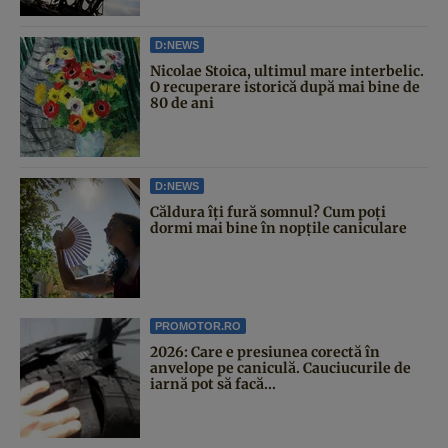
D:NEWS
Nicolae Stoica, ultimul mare interbelic.
O recuperare istorică după mai bine de
80 de ani
D:NEWS
Căldura îți fură somnul? Cum poți
dormi mai bine în nopțile caniculare
PROMOTOR.RO
2026: Care e presiunea corectă în
anvelope pe caniculă. Cauciucurile de
iarnă pot să facă...