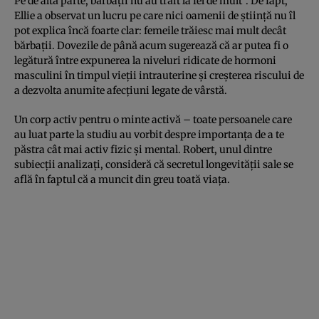
Pe de altă parte, bărbaţii nu au trăit la fel de mult”. De fapt,
Ellie a observat un lucru pe care nici oamenii de ştiinţă nu îl
pot explica încă foarte clar: femeile trăiesc mai mult decât
bărbaţii. Dovezile de până acum sugerează că ar putea fi o
legătură între expunerea la niveluri ridicate de hormoni
masculini în timpul vieţii intrauterine şi creşterea riscului de
a dezvolta anumite afecţiuni legate de vârstă.
Un corp activ pentru o minte activă – toate persoanele care
au luat parte la studiu au vorbit despre importanţa de a te
păstra cât mai activ fizic şi mental. Robert, unul dintre
subiecţii analizaţi, consideră că secretul longevităţii sale se
află în faptul că a muncit din greu toată viaţa.