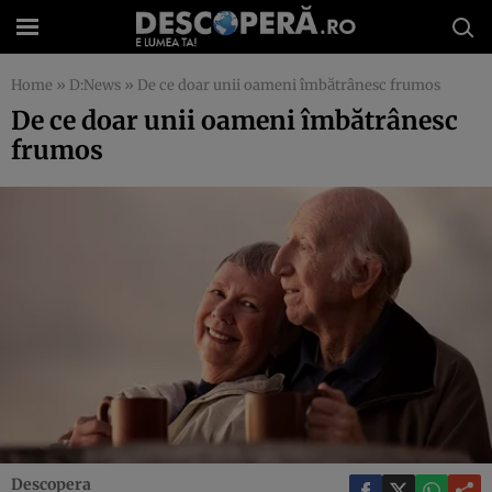
Home
»
D:News
»
De ce doar unii oameni îmbătrânesc frumos
De ce doar unii oameni îmbătrânesc
frumos
Descopera