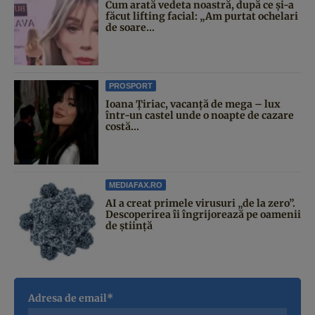
Cum arată vedeta noastră, după ce și-a
făcut lifting facial: „Am purtat ochelari
de soare...
PROSPORT
Ioana Țiriac, vacanță de mega – lux
într-un castel unde o noapte de cazare
costă...
MEDIAFAX.RO
AI a creat primele virusuri „de la zero”.
Descoperirea îi îngrijorează pe oamenii
de știință
Adresa de email*