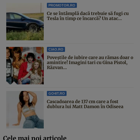
PROMOTOR.RO
Ce se întâmplă dacă trebuie să fugi cu
Tesla în timp ce încarcă? Un atac...
CIAO.RO
Poveştile de iubire care au rămas doar o
amintire! Imagini tari cu Gina Pistol,
Răzvan...
GO4IT.RO
Cascadoarea de 137 cm care a fost
dublura lui Matt Damon în Odiseea
Cele mai noi articole