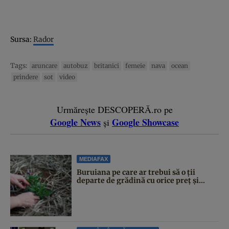
Sursa:
Rador
Tags:
aruncare
autobuz
britanici
femeie
nava
ocean
prindere
sot
video
Urmărește DESCOPERĂ.ro pe
Google News
Google Showcase
și
MEDIAFAX
Buruiana pe care ar trebui să o ții
departe de grădină cu orice preț și...