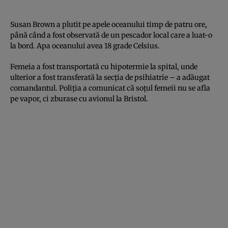
Susan Brown a plutit pe apele oceanului timp de patru ore,
până când a fost observată de un pescador local care a luat-o
la bord. Apa oceanului avea 18 grade Celsius.
Femeia a fost transportată cu hipotermie la spital, unde
ulterior a fost transferată la secţia de psihiatrie – a adăugat
comandantul. Poliţia a comunicat că soţul femeii nu se afla
pe vapor, ci zburase cu avionul la Bristol.