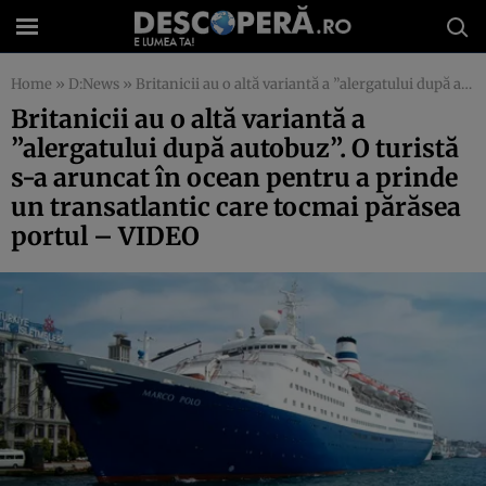
Home
»
D:News
»
Britanicii au o altă variantă a ”alergatului după autobuz”. O turistă s-a aruncat în ocean pentru a prinde un transatlantic care tocmai părăsea portul – VIDEO
Britanicii au o altă variantă a
”alergatului după autobuz”. O turistă
s-a aruncat în ocean pentru a prinde
un transatlantic care tocmai părăsea
portul – VIDEO