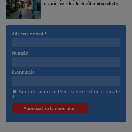
cranio-cerebrale decât motocicliștii
Adresa de email*
Numele
Prenumele
Sunt de acord cu
Politica de confidentialitate
*