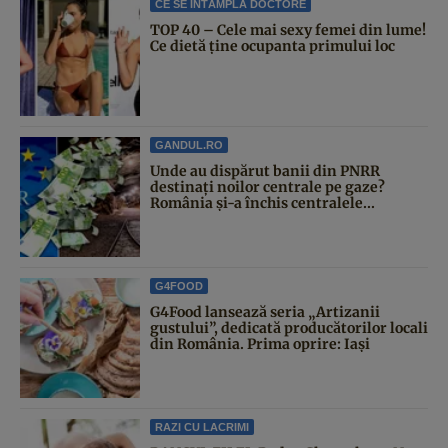
CE SE ÎNTÂMPLĂ DOCTORE
TOP 40 – Cele mai sexy femei din lume!
Ce dietă ține ocupanta primului loc
GANDUL.RO
Unde au dispărut banii din PNRR
destinați noilor centrale pe gaze?
România și-a închis centralele...
G4FOOD
G4Food lansează seria „Artizanii
gustului”, dedicată producătorilor locali
din România. Prima oprire: Iași
RAZI CU LACRIMI