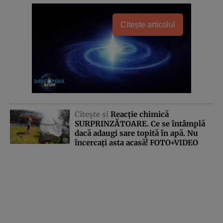
Citește articolul
Citeşte şi
Reacţie chimică
SURPRINZĂTOARE. Ce se întâmplă
dacă adaugi sare topită în apă. Nu
încercaţi asta acasă! FOTO+VIDEO