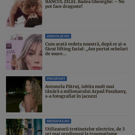
BANCUL ZILEI. Badea Gheorghe: – Nu
pot face dragoste!
AVANTAJE.RO
Cum arată vedeta noastră, după ce și-a
făcut lifting facial: „Am purtat ochelari
de soare...
PROSPORT
Antonela Pătruț, iubita mult mai
tânără a milionarului Arpad Paszkany,
s-a fotografiat în jacuzzi
MEDIAFAX.RO
Utilizatorii trotinetelor electrice, de 3
ori mai predispuși la traumatisme