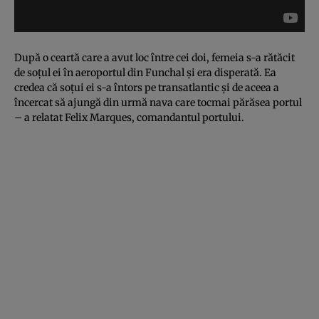
După o ceartă care a avut loc între cei doi, femeia s-a rătăcit
de soţul ei în aeroportul din Funchal şi era disperată. Ea
credea că soţui ei s-a întors pe transatlantic şi de aceea a
încercat să ajungă din urmă nava care tocmai părăsea portul
– a relatat Felix Marques, comandantul portului.