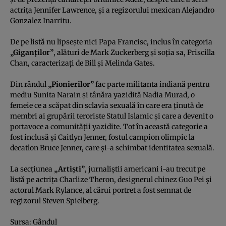
actriţa Jennifer Lawrence, şi a regizorului mexican Alejandro
Gonzalez Inarritu.
De pe listă nu lipseşte nici Papa Francisc, inclus în categoria
„Giganţilor”
, alături de Mark Zuckerberg şi soţia sa, Priscilla
Chan, caracterizaţi de Bill şi Melinda Gates.
Din rândul
„Pionierilor”
fac parte militanta indiană pentru
mediu Sunita Narain şi tânăra yazidită Nadia Murad, o
femeie ce a scăpat din sclavia sexuală în care era ţinută de
membri ai grupării teroriste Statul Islamic şi care a devenit o
portavoce a comunităţii yazidite. Tot în această categorie a
fost inclusă şi Caitlyn Jenner, fostul campion olimpic la
decatlon Bruce Jenner, care şi-a schimbat identitatea sexuală.
La secţiunea
„Artişti”
, jurnaliştii americani i-au trecut pe
listă pe actriţa Charlize Theron, designerul chinez Guo Pei şi
actorul Mark Rylance, al cărui portret a fost semnat de
regizorul Steven Spielberg.
Sursa:
Gândul