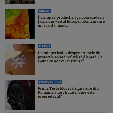
D:NEWS
În timp ce producția agricolă scade în
țările din vestul Europei, România are
un avantaj major
D:NEWS
Un mit periculos despre cremele de
protecție solară refuză să dispară. Ce
spune cu adevărat știința?
PROMOTOR.RO
Prima Tesla Model S Signature din
România a fost livrată! Cine este
proprietarul?