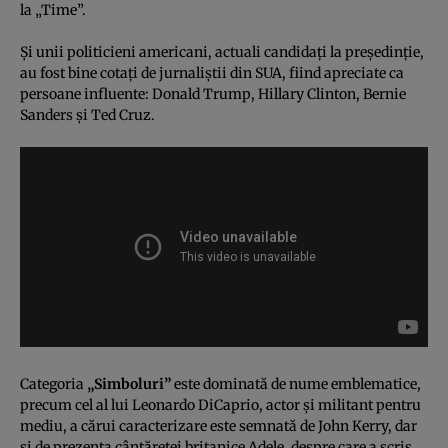
la „Time”.
Şi unii politicieni americani, actuali candidaţi la preşedinţie,
au fost bine cotaţi de jurnaliştii din SUA, fiind apreciate ca
persoane influente: Donald Trump, Hillary Clinton, Bernie
Sanders şi Ted Cruz.
Categoria
„Simboluri”
este dominată de nume emblematice,
precum cel al lui Leonardo DiCaprio, actor şi militant pentru
mediu, a cărui caracterizare este semnată de John Kerry, dar
şi de prezenţa cântăreţei britanice Adele, despre care a scris