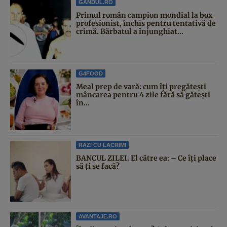
GANDUL.RO
Primul român campion mondial la box
profesionist, închis pentru tentativă de
crimă. Bărbatul a înjunghiat...
G4FOOD
Meal prep de vară: cum îți pregătești
mâncarea pentru 4 zile fără să gătești
în...
RAZI CU LACRIMI
BANCUL ZILEI. El către ea: – Ce îți place
să ți se facă?
AVANTAJE.RO