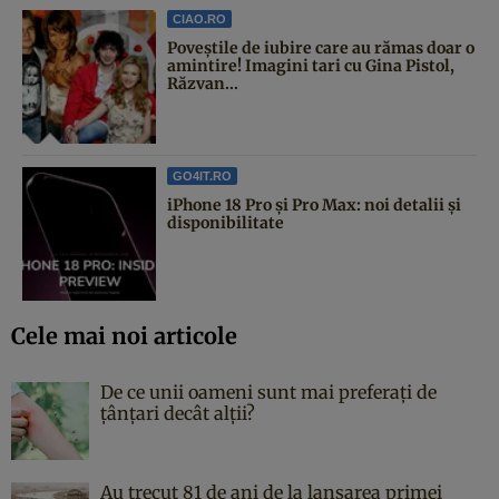
CIAO.RO
Poveştile de iubire care au rămas doar o
amintire! Imagini tari cu Gina Pistol,
Răzvan...
GO4IT.RO
iPhone 18 Pro și Pro Max: noi detalii și
disponibilitate
Cele mai noi articole
De ce unii oameni sunt mai preferați de
țânțari decât alții?
Au trecut 81 de ani de la lansarea primei