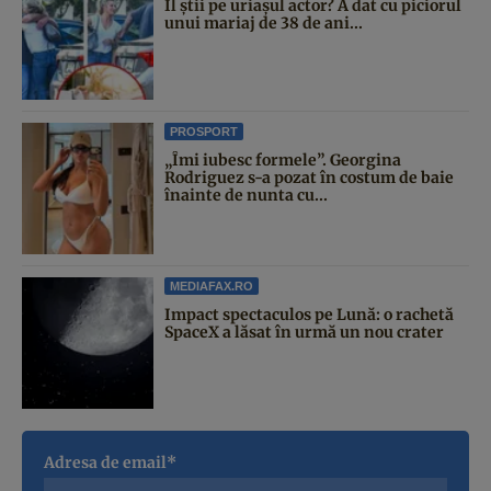
Îl știi pe uriașul actor? A dat cu piciorul
unui mariaj de 38 de ani...
PROSPORT
„Îmi iubesc formele”. Georgina
Rodriguez s-a pozat în costum de baie
înainte de nunta cu...
MEDIAFAX.RO
Impact spectaculos pe Lună: o rachetă
SpaceX a lăsat în urmă un nou crater
Adresa de email*