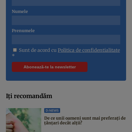
Numele
Prenumele
Sunt de acord cu
Politica de confidentialitate
*
Iți recomandăm
D:NEWS
De ce unii oameni sunt mai preferați de
țânțari decât alții?