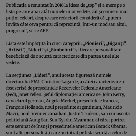
Publicaţia a renunţat în 2016 la ideea de „top” şi a mers pe o
listă pe care apar atât numele unor vedete, cât şi oameni mai
puţini celebri, despre care redactorii consideră că „putem
învăţa câte ceva pentru că reprezintă, într-un mod sau altul,
progresul”, scrie AFP.
Lista este împărţită în cinci categorii:
„Pionieri”, „Giganţi”,
„Artişti”, „Lideri” şi „Simboluri”
şi fiecare personalitate
beneficiază de o scurtă caracterizare din partea unei alte
vedete.
La secţiunea
„Lideri”
, anul acesta figurează numele
directorului FMI, Christine Lagarde, a cărei caracterizare a
fost scrisă de preşedintele Rezervelor Federale Americane
(Fed), Janet Yellen. Şeful diplomaţiei americane, John Kerry,
cancelarul german, Angela Merkel, preşedintele francez,
François Hollande, noul preşedinte argentinian, Mauricio
Macri, noul premier canadian, Justin Trudeau, sau cunoscuta
politiciană Aung San Suu Kyi din Myanmar, al cărei portret
este semnat de însuşi preşedintele american Barack Obama,
sunt alte personalităţi care au intrat pe lista scurtă a celor de