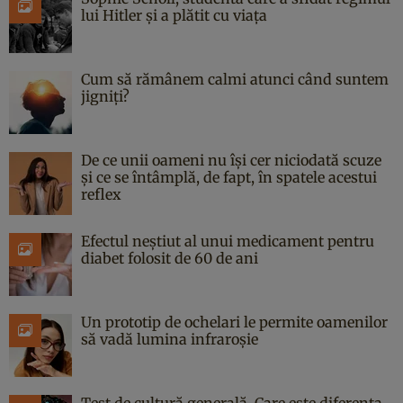
lui Hitler și a plătit cu viața
Cum să rămânem calmi atunci când suntem
jigniți?
De ce unii oameni nu își cer niciodată scuze
și ce se întâmplă, de fapt, în spatele acestui
reflex
Efectul neștiut al unui medicament pentru
diabet folosit de 60 de ani
Un prototip de ochelari le permite oamenilor
să vadă lumina infraroșie
Test de cultură generală. Care este diferența