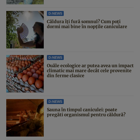
D:NEWS
Căldura îți fură somnul? Cum poți
dormi mai bine în nopțile caniculare
D:NEWS
Ouăle ecologice ar putea avea un impact
climatic mai mare decât cele provenite
din ferme clasice
D:NEWS
Sauna în timpul caniculei: poate
pregăti organismul pentru căldură?