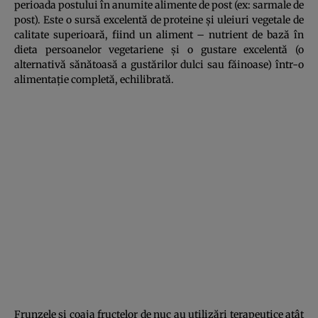
perioada postului în anumite alimente de post (ex: sarmale de
post). Este o sursă excelentă de proteine şi uleiuri vegetale de
calitate superioară, fiind un aliment – nutrient de bază în
dieta persoanelor vegetariene şi o gustare excelentă (o
alternativă sănătoasă a gustărilor dulci sau făinoase) într-o
alimentaţie completă, echilibrată.
Frunzele şi coaja fructelor de nuc au utilizări terapeutice atât