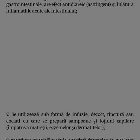
gastrointestinale, are efect antidiareic (astringent) şi înlătură
inflamaţiile acute ale intestinului;
7. Se utilizează sub formă de infuzie, decoct, tinctură sau
chelaţi cu care se prepară şampoane şi loţiuni capilare
(împotriva mătreţii, eczemelor şi dermatitelor);