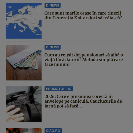
D:NEWS
Care sunt marile orașe în care tinerii
din Generația Z și-ar dori să trăiască?
D:NEWS
Cum au reușit doi pensionari să aibă o
viață fără datorii? Metoda simplă care
face minuni
PROMOTOR.RO
2026: Care e presiunea corectă în
anvelope pe caniculă. Cauciucurile de
iarnă pot să facă...
CIAO.RO