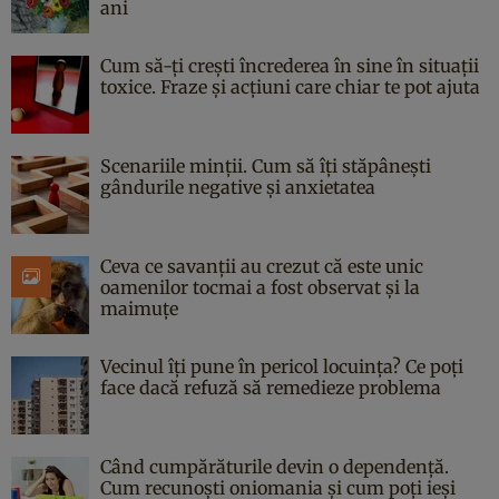
ani
Cum să-ți crești încrederea în sine în situații
toxice. Fraze și acțiuni care chiar te pot ajuta
Scenariile minții. Cum să îți stăpânești
gândurile negative și anxietatea
Ceva ce savanții au crezut că este unic
oamenilor tocmai a fost observat și la
maimuțe
Vecinul îți pune în pericol locuința? Ce poți
face dacă refuză să remedieze problema
Când cumpărăturile devin o dependență.
Cum recunoști oniomania și cum poți ieși