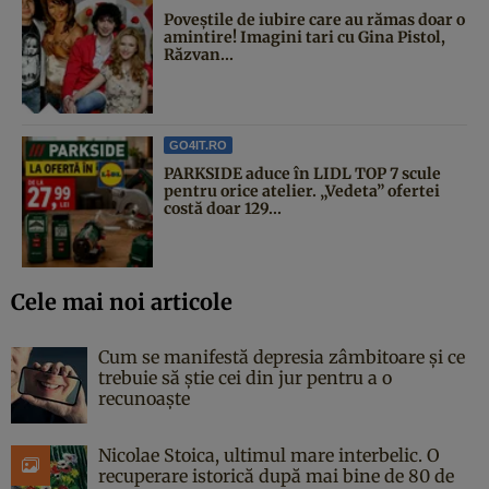
Poveştile de iubire care au rămas doar o
amintire! Imagini tari cu Gina Pistol,
Răzvan...
GO4IT.RO
PARKSIDE aduce în LIDL TOP 7 scule
pentru orice atelier. „Vedeta” ofertei
costă doar 129...
Cele mai noi articole
Cum se manifestă depresia zâmbitoare și ce
trebuie să știe cei din jur pentru a o
recunoaște
Nicolae Stoica, ultimul mare interbelic. O
recuperare istorică după mai bine de 80 de