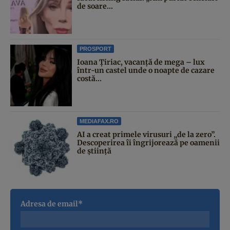
de soare...
PROSPORT
Ioana Țiriac, vacanță de mega – lux
într-un castel unde o noapte de cazare
costă...
MEDIAFAX.RO
AI a creat primele virusuri „de la zero”.
Descoperirea îi îngrijorează pe oamenii
de știință
Adresa de email*