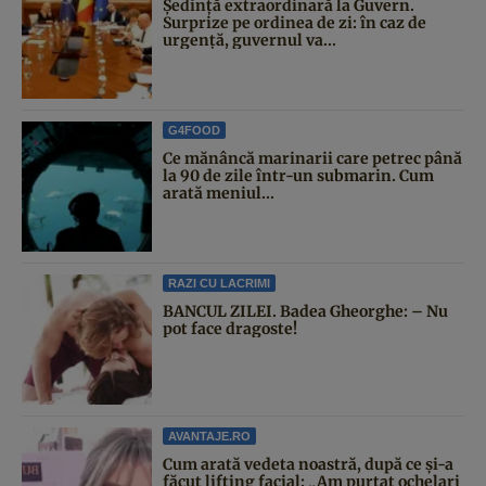
Şedinţă extraordinară la Guvern.
Surprize pe ordinea de zi: în caz de
urgență, guvernul va...
G4FOOD
Ce mănâncă marinarii care petrec până
la 90 de zile într-un submarin. Cum
arată meniul...
RAZI CU LACRIMI
BANCUL ZILEI. Badea Gheorghe: – Nu
pot face dragoste!
AVANTAJE.RO
Cum arată vedeta noastră, după ce și-a
făcut lifting facial: „Am purtat ochelari