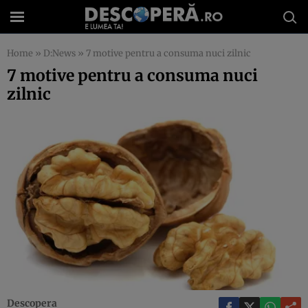
Home
»
D:News
»
7 motive pentru a consuma nuci zilnic
7 motive pentru a consuma nuci
zilnic
Descopera