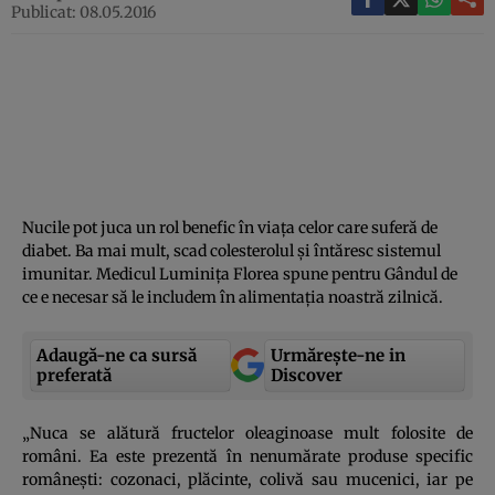
Publicat: 08.05.2016
Nucile pot juca un rol benefic în viaţa celor care suferă de
diabet. Ba mai mult, scad colesterolul şi întăresc sistemul
imunitar. Medicul Luminiţa Florea spune pentru Gândul de
ce e necesar să le includem în alimentaţia noastră zilnică.
Adaugă-ne ca sursă
Urmărește-ne in
preferată
Discover
„Nuca se alătură fructelor oleaginoase mult folosite de
români. Ea este prezentă în nenumărate produse specific
româneşti: cozonaci, plăcinte, colivă sau mucenici, iar pe