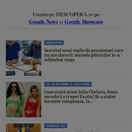
Urmărește DESCOPERĂ.ro pe
Google News
Google Showcase
și
MEDIAFAX
Secretul unui cuplu de pensionari care
nu are datorii: metoda plicurilor le-a
schimbat viața
CE SE ÎNTÂMPLĂ DOCTORE
Cum arată acum Julia Chelaru, fosta
membră a trupei Exotic! Și-a etalat
formele voluptoase, la...
GANDUL.RO