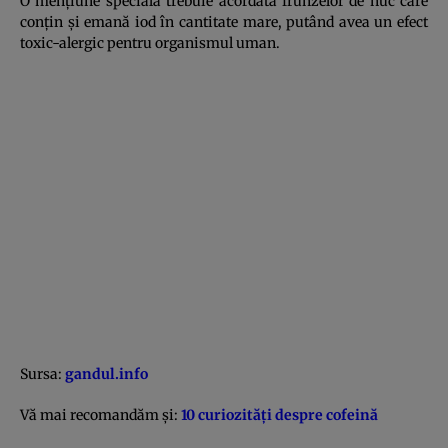
O menţiune specială trebuie acordată frunzelor de nuc care
conţin şi emană iod în cantitate mare, putând avea un efect
toxic-alergic pentru organismul uman.
Sursa:
gandul.info
Vă mai recomandăm şi:
10 curiozităţi despre cofeină