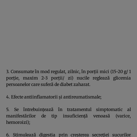
3. Consumate în mod regulat, zilnic, în porţii mici (15-20 g/ 1
porţie, maxim 2-3 porţii/ zi) nucile reglează glicemia
persoanelor care suferă de diabet zaharat.
4. Efecte antiinflamatorii şi antireumatismale;
5. Se întrebuinţează în tratamentul simptomatic al
manifestărilor de tip insuficienţă venoasă (varice,
hemoroizi);
6. Stimulează digestia prin creşterea secreţiei sucurilor