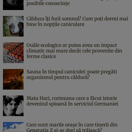
posibile consecințe
Căldura îți fură somnul? Cum poți dormi mai
bine în nopțile caniculare
Ouăle ecologice ar putea avea un impact
climatic mai mare decât cele provenite din
ferme clasice
Sauna în timpul caniculei: poate pregăti
organismul pentru căldură?
Mata Hari, curtezana care a făcut istorie
devenind spioană în serviciul Germaniei
Care sunt marile orașe în care tinerii din
Generația Z și-ar dori să trăiască?