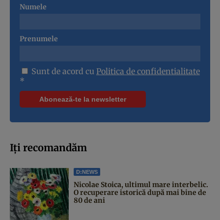
Numele
Prenumele
Sunt de acord cu
Politica de confidentialitate
*
Iți recomandăm
D:NEWS
Nicolae Stoica, ultimul mare interbelic.
O recuperare istorică după mai bine de
80 de ani