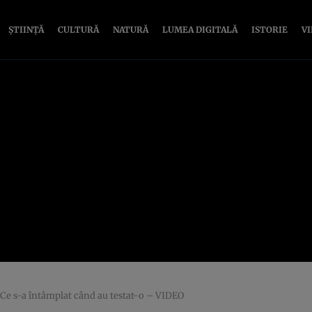
ȘTIINȚĂ
CULTURĂ
NATURĂ
LUMEA DIGITALĂ
ISTORIE
V
. Ce s-a întâmplat când au testat-o – VIDEO