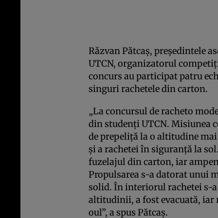
Răzvan Pătcaş, preşedintele as
UTCN, organizatorul competiţiei
concurs au participat patru ech
singuri rachetele din carton.
„La concursul de racheto model
din studenţi UTCN. Misiunea c
de prepeliţă la o altitudine ma
şi a rachetei în siguranţă la sol
fuzelajul din carton, iar ampen
Propulsarea s-a datorat unui m
solid. În interiorul rachetei s-
altitudinii, a fost evacuată, ia
oul”, a spus Pătcaş.