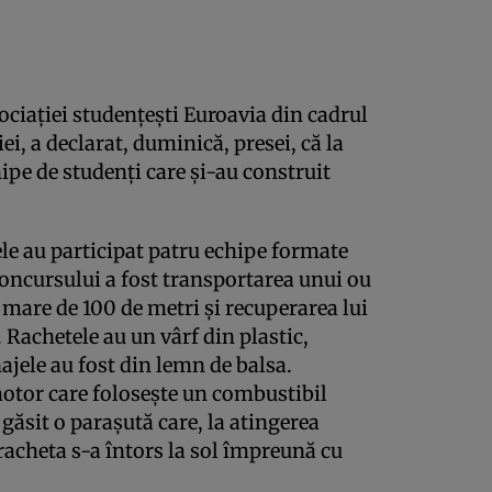
ociaţiei studenţeşti Euroavia din cadrul
, a declarat, duminică, presei, că la
ipe de studenţi care şi-au construit
e au participat patru echipe formate
oncursului a fost transportarea unui ou
i mare de 100 de metri şi recuperarea lui
. Rachetele au un vârf din plastic,
ajele au fost din lemn de balsa.
otor care foloseşte un combustibil
a găsit o paraşută care, la atingerea
r racheta s-a întors la sol împreună cu