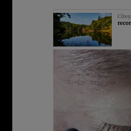
Citeş
reco