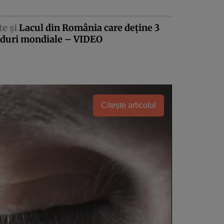
te şi
Lacul din România care deţine 3
rduri mondiale – VIDEO
Citește articolul