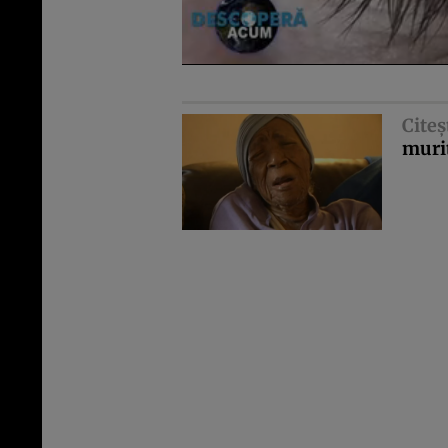
Citeş
murit