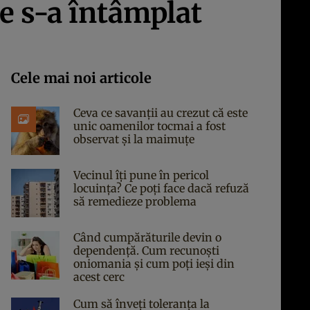
Ce s-a întâmplat
Cele mai noi articole
Ceva ce savanții au crezut că este
unic oamenilor tocmai a fost
observat și la maimuțe
Vecinul îți pune în pericol
locuința? Ce poți face dacă refuză
să remedieze problema
Când cumpărăturile devin o
dependență. Cum recunoști
oniomania și cum poți ieși din
acest cerc
Cum să înveți toleranța la