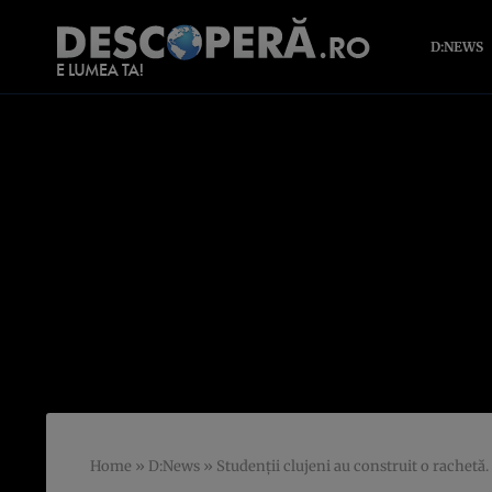
D:NEWS
Home
»
D:News
»
Studenţii clujeni au construit o rachetă