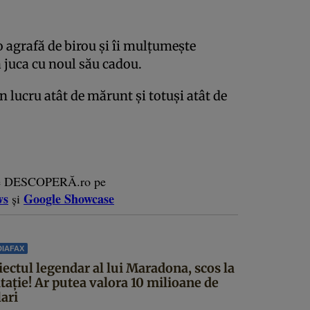
agrafă de birou şi îi mulţumeşte
 juca cu noul său cadou.
n lucru atât de mărunt şi totuşi atât de
e DESCOPERĂ.ro pe
ws
Google Showcase
și
IAFAX
iectul legendar al lui Maradona, scos la
itație! Ar putea valora 10 milioane de
ari