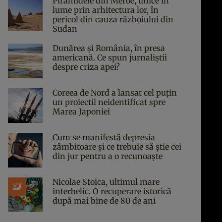
Piramidele din Meroe, unice în
lume prin arhitectura lor, în
pericol din cauza războiului din
Sudan
Dunărea și România, în presa
americană. Ce spun jurnaliștii
despre criza apei?
Coreea de Nord a lansat cel puțin
un proiectil neidentificat spre
Marea Japoniei
Cum se manifestă depresia
zâmbitoare și ce trebuie să știe cei
din jur pentru a o recunoaște
Nicolae Stoica, ultimul mare
interbelic. O recuperare istorică
după mai bine de 80 de ani