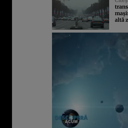
Citeş
trans
maşin
altă 