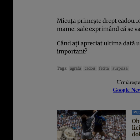
Micuţa primeşte drept cadou…o 
mamei sale exprimând că se va
Când aţi apreciat ultima dată u
important?
Tags:
agrafa
cadou
fetita
surpriza
Urmăreșt
Google Ne
MED
Ob
lic
dol