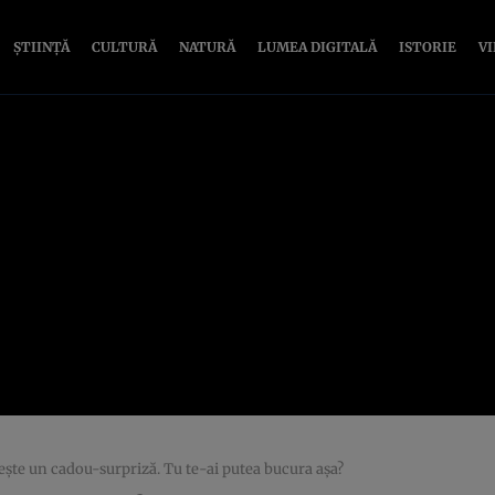
ȘTIINȚĂ
CULTURĂ
NATURĂ
LUMEA DIGITALĂ
ISTORIE
V
meşte un cadou-surpriză. Tu te-ai putea bucura aşa?