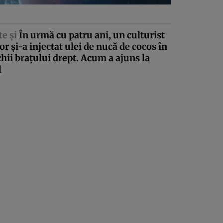
te şi
În urmă cu patru ani, un culturist
r şi-a injectat ulei de nucă de cocos în
ii braţului drept. Acum a ajuns la
l