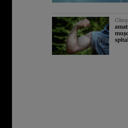
Citeş
amato
muşch
spita