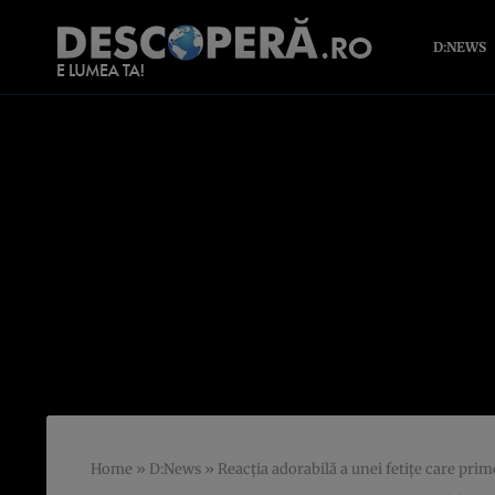
D:NEWS
Home
»
D:News
»
Reacţia adorabilă a unei fetiţe care pri