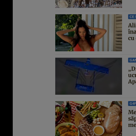
CE 
Al
îna
cu 
GA
„D
uc
Ap
G4
Me
să
mes