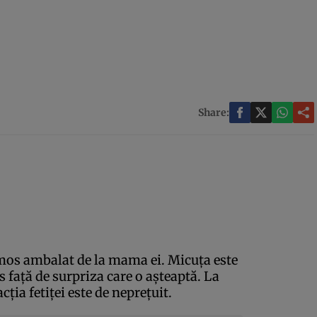
Share:
mos ambalat de la mama ei. Micuţa este
es faţă de surpriza care o aşteaptă. La
cţia fetiţei este de nepreţuit.