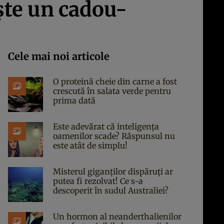
eşte un cadou-
Cele mai noi articole
O proteină cheie din carne a fost
crescută în salata verde pentru
prima dată
Este adevărat că inteligența
oamenilor scade? Răspunsul nu
este atât de simplu!
Misterul giganților dispăruți ar
putea fi rezolvat! Ce s-a
descoperit în sudul Australiei?
Un hormon al neanderthalienilor