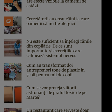
are efecte vizibile la oamenii de
astăzi
Cercetătorii au creat câini la care
oamenii să nu fie alergici
Nu este suficient să înțelegi rănile
din copilărie. De ce sunt
importante și exercițiile care
calmează sistemul nervos
Cum au transformat doi
antreprenori tone de plastic în
școli pentru mii de copii
Cum se vor proteja viitorii
astronauți de praful toxic de pe
Marte?
Un restaurant care servește doar