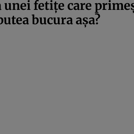
a unei fetiţe care prim
 putea bucura aşa?