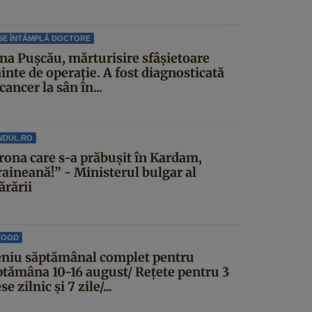
SE ÎNTÂMPLĂ DOCTORE
ina Pușcău, mărturisire sfâșietoare
inte de operație. A fost diagnosticată
cancer la sân în...
NDUL.RO
rona care s-a prăbușit în Kardam,
raineană!” - Ministerul bulgar al
ărării
FOOD
niu săptămânal complet pentru
ptămâna 10-16 august/ Rețete pentru 3
e zilnic și 7 zile/...